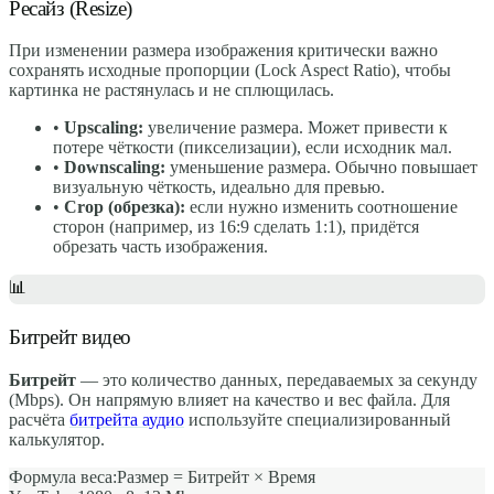
Ресайз (Resize)
При изменении размера изображения критически важно
сохранять исходные пропорции (Lock Aspect Ratio), чтобы
картинка не растянулась и не сплющилась.
•
Upscaling:
увеличение размера. Может привести к
потере чёткости (пикселизации), если исходник мал.
•
Downscaling:
уменьшение размера. Обычно повышает
визуальную чёткость, идеально для превью.
•
Crop (обрезка):
если нужно изменить соотношение
сторон (например, из 16:9 сделать 1:1), придётся
обрезать часть изображения.
📊
Битрейт видео
Битрейт
— это количество данных, передаваемых за секунду
(Mbps). Он напрямую влияет на качество и вес файла. Для
расчёта
битрейта аудио
используйте специализированный
калькулятор.
Формула веса:
Размер = Битрейт × Время