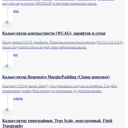
получите коды цветов (HEX/RGB) и настройте количество шагов.
/
color-gradient
Калькулятор контрастности (WCAG), шрифтов и сетки
Инструменты UI/UX дизайнера. Проверка контрастности цветов (WCAG AA/AAA),
расчет модульной сетки и подбор типографической шкалы.
/
contrast-grid
Калькулятор Responsive Margin/Padding (Clamp generator)
Генератор CSS функции clamp() для адаптивных отступов и шрифтов. Создайте
отзывчивый дизайн (fluid spacing) от мобильных до десктопа онлайн.
/
responsive-helper
Калькулятор типографики: Type Scale, межстрочный, Fluid
Typography