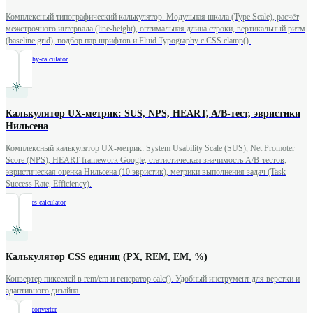
Комплексный типографический калькулятор. Модульная шкала (Type Scale), расчёт
межстрочного интервала (line-height), оптимальная длина строки, вертикальный ритм
(baseline grid), подбор пар шрифтов и Fluid Typography с CSS clamp().
/
typography-calculator
Калькулятор UX-метрик: SUS, NPS, HEART, A/B-тест, эвристики
Нильсена
Комплексный калькулятор UX-метрик: System Usability Scale (SUS), Net Promoter
Score (NPS), HEART framework Google, статистическая значимость A/B-тестов,
эвристическая оценка Нильсена (10 эвристик), метрики выполнения задач (Task
Success Rate, Efficiency).
/
ux-metrics-calculator
Калькулятор CSS единиц (PX, REM, EM, %)
Конвертер пикселей в rem/em и генератор calc(). Удобный инструмент для верстки и
адаптивного дизайна.
/
css-unit-converter