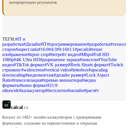
интерпретацию результатов.
ТЕГИ:
#
IT и
разработка
#
Дизайн
#
IT
#
программирование
#
разработка
#
технол
сторон
#
aspect ratio
#
16:9
#
4:3
#
9:16
#
1:1
#
ресайз
#
resize
изображение
#
кроп crop
#
битрейт видео
#
Mbps
#
Full HD
1080p
#
4K Ultra HD
#
разрешение экрана
#
пиксели
#
YouTube
видео
#
TikTok формат
#
VK размер
#
Reels Shorts формат
#
Twitch
стриминг
#
widescreen
#
vertical video
#
letterbox
#
upscaling
downscaling
#
видеомонтаж
#
дизайн размер
#
Lock Aspect
Ratio
#
пикселизация
#
превью миниатюра
#
медиа
форматы
#
кино формат
#
21:9
ultrawide
#
калькулятор
#
бесплатно
#
онлайн
#
расчёт
cc
calcal
.ru
Каталог из
1402
+ онлайн-калькуляторов с проверяемыми
формулами, ссылками на первоисточники и открытым