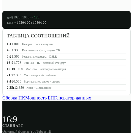
gcd(
1920
,
1080
) =
120
ratio =
1920
/
120
:
1080
/
120
ТАБЛИЦА СООТНОШЕНИЙ
1:1
1.000
Квадрат · пост в соцсети
4:3
1.333
Классическое фото, старые ТВ
3:2
1.500
Зеркальные камеры · DSLR
16:9
1.778
Full HD · 4K · основной стандарт
16:10
1.600
MacBook · некоторые мониторы
21:9
2.333
Ультраширокий · гейминг
9:16
0.563
Вертикальное видео · сторис
2.35:1
2.350
Кино · Cinemascope
Сборка ПК
Мощность БП
Генератор данных
16:9
СТАНДАРТ
Основной формат YouTube и ТВ