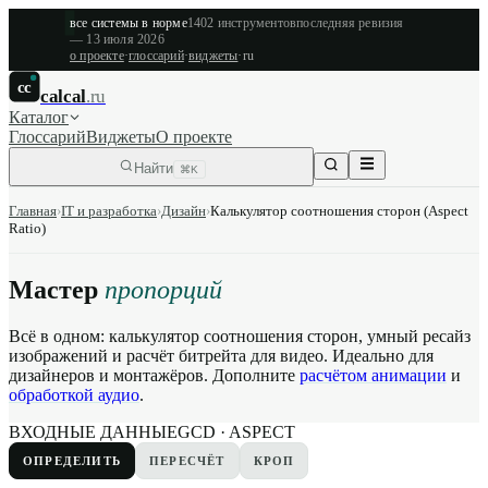
все системы в норме
1402
инструментов
последняя ревизия
—
13 июля 2026
о проекте
·
глоссарий
·
виджеты
·
ru
cc
calcal
.ru
Каталог
Глоссарий
Виджеты
О проекте
Найти
⌘K
Главная
›
IT и разработка
›
Дизайн
›
Калькулятор соотношения сторон (Aspect
Ratio)
Мастер
пропорций
Всё в одном: калькулятор соотношения сторон, умный ресайз
изображений и расчёт битрейта для видео. Идеально для
дизайнеров и монтажёров. Дополните
расчётом анимации
и
обработкой аудио
.
ВХОДНЫЕ ДАННЫЕ
GCD · ASPECT
ОПРЕДЕЛИТЬ
ПЕРЕСЧЁТ
КРОП