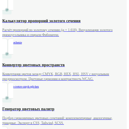
Калькулятор пропорций золотого сечения
Расчёт пропорций по золотому сечению (φ = 1.618). Визуализация золотого
прямоугольника и спирали Фибоначчи.
/
zolotoe-sechenie
Конвертер цветовых пространств
Конвертация цветов между CMYK, RGB, HEX, HSL, HSV с визуальным
предпросмотром. Цветовые гармонии и контрастность WCAG.
/
konverter-cvetov-cmyk-rgb-hex
Генератор цветовых палитр
Подбор гармоничных цветовых сочетаний: комплементарные, аналогичные,
триадные. Экспорт в CSS, Tailwind, SCSS.