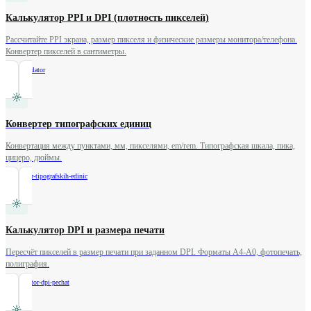
Калькулятор PPI и DPI (плотность пикселей)
Рассчитайте PPI экрана, размер пикселя и физические размеры монитора/телефона.
Конвертер пикселей в сантиметры.
/
ppi-calculator
Конвертер типографских единиц
Конвертация между пунктами, мм, пикселями, em/rem. Типографская шкала, пика,
цицеро, дюймы.
/
konverter-tipografskih-edinic
Калькулятор DPI и размера печати
Пересчёт пикселей в размер печати при заданном DPI. Форматы A4-A0, фотопечать,
полиграфия.
/
kalkulyator-dpi-pechat