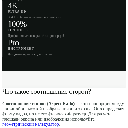
4K
ULTRA HD
3840×2160 — максимальное качество
100%
ТОЧНОСТЬ
Профессиональные расчёты пропорций
Pro
ИНСТРУМЕНТ
Для дизайнеров и видеографов
Что такое соотношение сторон?
Соотношение сторон (Aspect Ratio)
— это пропорция между
шириной и высотой изображения или экрана. Оно определяет
форму кадра, но не его физический размер. Для расчёта
площади экрана или изображения используйте
геометрический калькулятор
.