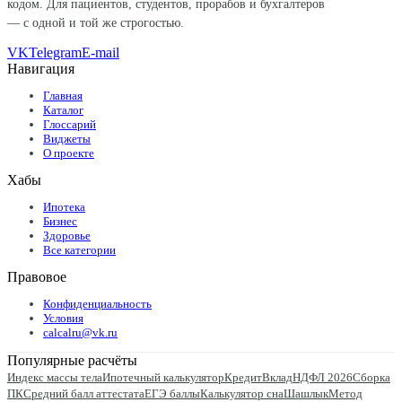
кодом. Для пациентов, студентов, прорабов и бухгалтеров
— с одной и той же строгостью.
VK
Telegram
E-mail
Навигация
Главная
Каталог
Глоссарий
Виджеты
О проекте
Хабы
Ипотека
Бизнес
Здоровье
Все категории
Правовое
Конфиденциальность
Условия
calcalru@vk.ru
Популярные расчёты
Индекс массы тела
Ипотечный калькулятор
Кредит
Вклад
НДФЛ 2026
Сборка
ПК
Средний балл аттестата
ЕГЭ баллы
Калькулятор сна
Шашлык
Метод