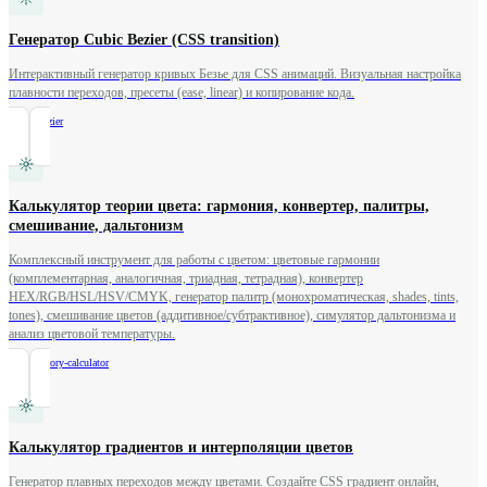
Генератор Cubic Bezier (CSS transition)
Интерактивный генератор кривых Безье для CSS анимаций. Визуальная настройка
плавности переходов, пресеты (ease, linear) и копирование кода.
/
cubic-bezier
Калькулятор теории цвета: гармония, конвертер, палитры,
смешивание, дальтонизм
Комплексный инструмент для работы с цветом: цветовые гармонии
(комплементарная, аналогичная, триадная, тетрадная), конвертер
HEX/RGB/HSL/HSV/CMYK, генератор палитр (монохроматическая, shades, tints,
tones), смешивание цветов (аддитивное/субтрактивное), симулятор дальтонизма и
анализ цветовой температуры.
/
color-theory-calculator
Калькулятор градиентов и интерполяции цветов
Генератор плавных переходов между цветами. Создайте CSS градиент онлайн,