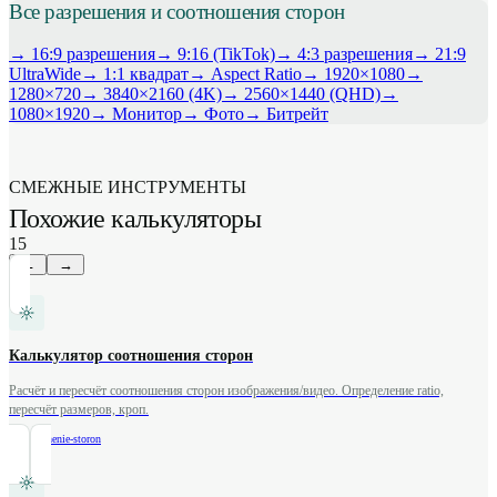
Все разрешения и соотношения сторон
→ 16:9 разрешения
→ 9:16 (TikTok)
→ 4:3 разрешения
→ 21:9
UltraWide
→ 1:1 квадрат
→ Aspect Ratio
→ 1920×1080
→
1280×720
→ 3840×2160 (4K)
→ 2560×1440 (QHD)
→
1080×1920
→ Монитор
→ Фото
→ Битрейт
СМЕЖНЫЕ ИНСТРУМЕНТЫ
Похожие калькуляторы
15
←
→
Калькулятор соотношения сторон
Расчёт и пересчёт соотношения сторон изображения/видео. Определение ratio,
пересчёт размеров, кроп.
/
sootnoshenie-storon