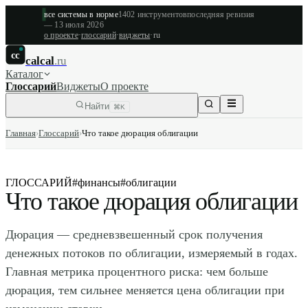
все системы в норме
1402
инструментов
последняя ревизия
—
13 июля 2026
о проекте
·
глоссарий
·
виджеты
·
ru
cc
calcal
.ru
Каталог
Глоссарий
Виджеты
О проекте
Найти
⌘K
Главная
›
Глоссарий
›
Что такое дюрация облигации
ГЛОССАРИЙ
#
финансы
#
облигации
Что такое дюрация облигации
Дюрация — средневзвешенный срок получения
денежных потоков по облигации, измеряемый в годах.
Главная метрика процентного риска: чем больше
дюрация, тем сильнее меняется цена облигации при