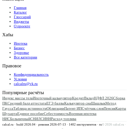
Главная
Каталог
Глоссарий
Виджеты
О проекте
Хабы
Ипотека
Бизнес
Здоровье
Все категории
Правовое
Конфиденциальность
Условия
calcalru@vk.ru
Популярные расчёты
Индекс массы тела
Ипотечный калькулятор
Кредит
Вклад
НДФЛ 2026
Сборка
ПК
Средний балл аттестата
ЕГЭ баллы
Калькулятор сна
Шашлык
Метод
Гаусса
Таблица истинности
Облигации
Патент ИП
Счётчик слов
Пенсия
Карты
Шухарта
Единое пособие
Себестоимость
Военная ипотека
НИС
Больничный
СНИЛС
ИНН
Расход топлива
calcal.ru · build 2026.04 · ревизия
2026-07-13
·
1402
инструментов · ru
©
2026
calcal.ru ·