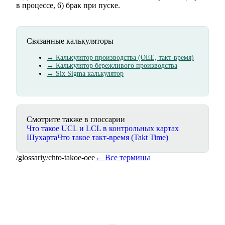
в процессе, 6) брак при пуске.
Связанные калькуляторы
→
Калькулятор производства (OEE, такт-время)
→
Калькулятор бережливого производства
→
Six Sigma калькулятор
Смотрите также в глоссарии
Что такое UCL и LCL в контрольных картах
Шухарта
Что такое такт-время (Takt Time)
/glossariy/
chto-takoe-oee
← Все термины