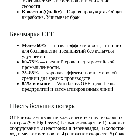
Учитывает мелкие остановки и снижение
скорости.
Качество (Quality)
= Годная продукция / Общая
выработка. Учитывает брак.
Бенчмарки OEE
Менее 60%
— низкая эффективность, типично
для большинства предприятий без культуры
улучшений.
60–75%
— средний уровень для российской
промышленности.
75–85%
— хорошая эффективность, мировой
средний для зрелых производств.
85% и выше
— World-class OEE, цель Lean-
предприятий и автоматизированных линий.
Шесть больших потерь
OEE помогает выявить классические «шесть больших
потерь» (Six Big Losses) Lean-производства: 1) поломки
оборудования, 2) настройка и переналадка, 3) холостой
ход и мелкие остановки, 4) снижение скорости, 5) брак