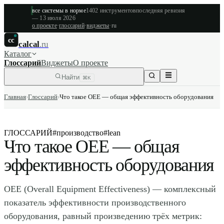
все системы в норме
1402
инструментов
последняя ревизия
—
13 июля 2026
о проекте
·
глоссарий
·
виджеты
·
ru
cc
calcal
.ru
Каталог
Глоссарий
Виджеты
О проекте
Найти
⌘K
Главная
›
Глоссарий
›
Что такое OEE — общая эффективность оборудования
ГЛОССАРИЙ
#
производство
#
lean
Что такое OEE — общая
эффективность оборудования
OEE (Overall Equipment Effectiveness) — комплексный
показатель эффективности производственного
оборудования, равный произведению трёх метрик: