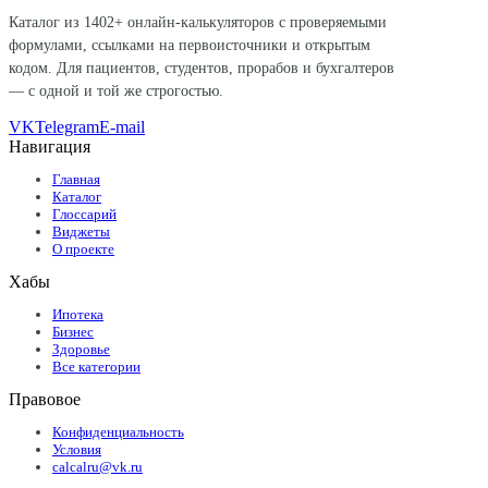
Каталог из
1402
+ онлайн-калькуляторов с проверяемыми
формулами, ссылками на первоисточники и открытым
кодом. Для пациентов, студентов, прорабов и бухгалтеров
— с одной и той же строгостью.
VK
Telegram
E-mail
Навигация
Главная
Каталог
Глоссарий
Виджеты
О проекте
Хабы
Ипотека
Бизнес
Здоровье
Все категории
Правовое
Конфиденциальность
Условия
calcalru@vk.ru