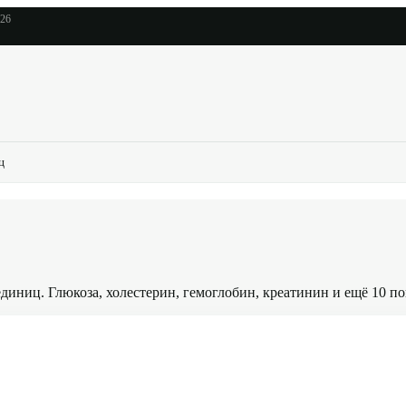
026
ц
диниц. Глюкоза, холестерин, гемоглобин, креатинин и ещё 10 п