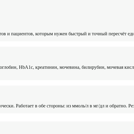
нтов и пациентов, которым нужен быстрый и точный пересчёт ед
глобин, HbA1c, креатинин, мочевина, билирубин, мочевая кисл
чески. Работает в обе стороны: из ммоль/л в мг/дл и обратно. Р