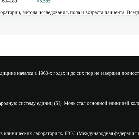
60–180
×5.585
оратории, метода исследования, пола и возраста пациента. Всег
цине начался в 1960-х годах и до сих пор не завершён полност
родную систему единиц (SI). Моль стал основной единицей кол
в клинических лабораториях. IFCC (Международная федерация к