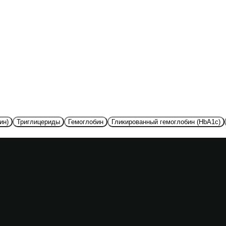
ин)
Триглицериды
Гемоглобин
Гликированный гемоглобин (HbA1c)