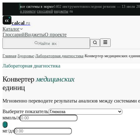
все системы в норме
1402
инструментов
последняя ревизия —
13 июля 2
о проекте
·
глоссарий
·
виджеты
·
ru
cc
calcal
.ru
Каталог
Глоссарий
Виджеты
О проекте
Найти
⌘K
Главная
›
Здоровье
›
Лабораторная диагностика
›
Конвертер медицинских едини
Лабораторная диагностика
Конвертер
медицинских
единиц
Мгновенно переводите результаты анализов между системами е
Выберите показатель
ммоль/л
мг/дл