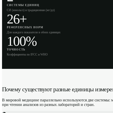
СИСТЕМЫ ЕДИНИЦ
СИ (ммоль/л) и традиционная (мг/дл)
26+
РЕФЕРЕНСНЫХ НОРМ
Для каждого показателя в обеих единицах
100%
ТОЧНОСТЬ
Коэффициенты по IFCC и WHO
Почему существуют разные единицы измере
В мировой медицине параллельно используются две системы: меж
при чтении анализов из разных лабораторий и стран.