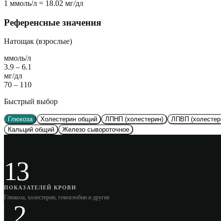
1 ммоль/л = 18.02 мг/дл
Референсные значения
Натощак (взрослые)
ммоль/л
3.9 – 6.1
мг/дл
70 – 110
Быстрый выбор
Глюкоза
Холестерин общий
ЛПНП (холестерин)
ЛПВП (холестер
Кальций общий
Железо сывороточное
13
ПОКАЗАТЕЛЕЙ КРОВИ
Глюкоза, холестерин, гемоглобин и другие
2