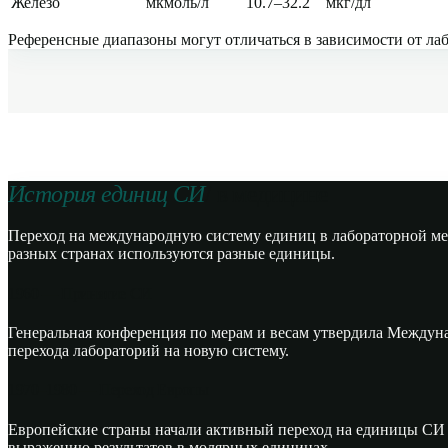
Железо
мкмоль/л
10.7–32.2
мкг/дл
Референсные диапазоны могут отличаться в зависимости от лаб
История единиц СИ
/ в медицине
Переход на международную систему единиц в лабораторной меди
разных странах используются разные единицы.
1960 — Принятие СИ
Генеральная конференция по мерам и весам утвердила Междуна
перехода лабораторий на новую систему.
1970–1980 — Переход Европы
Европейские страны начали активный переход на единицы СИ 
выражению результатов в молярных единицах.