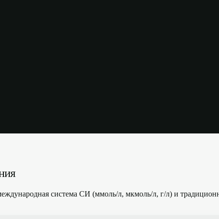
ния
дународная система СИ (ммоль/л, мкмоль/л, г/л) и традиционная