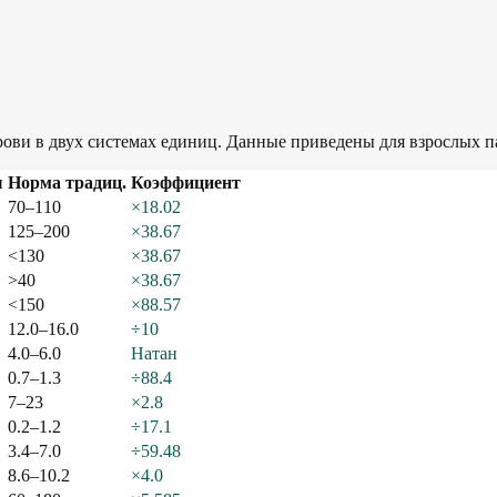
ови в двух системах единиц. Данные приведены для взрослых п
ы
Норма традиц.
Коэффициент
70–110
×18.02
125–200
×38.67
<130
×38.67
>40
×38.67
<150
×88.57
12.0–16.0
÷10
4.0–6.0
Натан
0.7–1.3
÷88.4
7–23
×2.8
0.2–1.2
÷17.1
3.4–7.0
÷59.48
8.6–10.2
×4.0