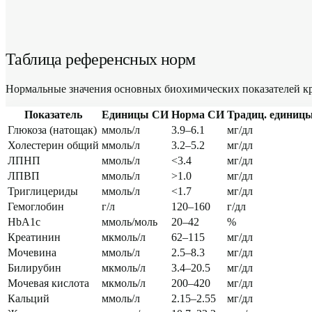
Таблица референсных норм
Нормальные значения основных биохимических показателей кр
Показатель
Единицы СИ
Норма СИ
Традиц. единиц
Глюкоза (натощак)
ммоль/л
3.9–6.1
мг/дл
Холестерин общий
ммоль/л
3.2–5.2
мг/дл
ЛПНП
ммоль/л
<3.4
мг/дл
ЛПВП
ммоль/л
>1.0
мг/дл
Триглицериды
ммоль/л
<1.7
мг/дл
Гемоглобин
г/л
120–160
г/дл
HbA1c
ммоль/моль
20–42
%
Креатинин
мкмоль/л
62–115
мг/дл
Мочевина
ммоль/л
2.5–8.3
мг/дл
Билирубин
мкмоль/л
3.4–20.5
мг/дл
Мочевая кислота
мкмоль/л
200–420
мг/дл
Кальций
ммоль/л
2.15–2.55
мг/дл