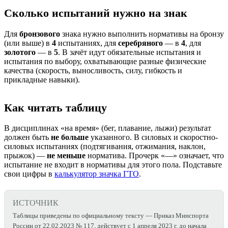
Сколько испытаний нужно на знак
Для
бронзового
знака нужно выполнить нормативы на бронзу
(или выше) в
4
испытаниях, для
серебряного
— в
4
, для
золотого
— в
5
. В зачёт идут обязательные испытания и
испытания по выбору, охватывающие разные физические
качества (скорость, выносливость, силу, гибкость и
прикладные навыки).
Как читать таблицу
В дисциплинах «на время» (бег, плавание, лыжи) результат
должен быть
не больше
указанного. В силовых и скоростно-
силовых испытаниях (подтягивания, отжимания, наклон,
прыжок) —
не меньше
норматива. Прочерк «—» означает, что
испытание не входит в нормативы для этого пола. Подставьте
свои цифры в
калькулятор значка ГТО
.
ИСТОЧНИК
Таблицы приведены по официальному тексту —
Приказ Минспорта
России от 22.02.2023 № 117
, действует
с 1 апреля 2023 г. до начала