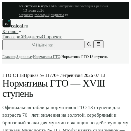
все системы в норме
1402
инструментов
последняя ревизия
—
13 июля 2026
о проекте
·
глоссарий
·
виджеты
·
ru
cc
calcal
.ru
Каталог
Глоссарий
Виджеты
О проекте
Найти
⌘K
Главная
›
Здоровье
›
Нормативы ГТО
›
Нормативы ГТО 18 ступень
ГТО-СТ18
Приказ № 117
70+ лет
ревизия
2026-07-13
Нормативы ГТО — XVIII
ступень
Официальная таблица нормативов ГТО 18 ступени для
возраста 70+ лет: значения на золотой, серебряный и
бронзовый знаки для мужчин и женщин по действующему
Приказу Минспорта № 117. Чтобы узнать свой значок —