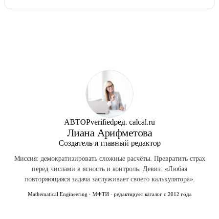
обоих полов приведены выше.
действует с 1 апреля 2023 г. до начала 2027 г.. Перед
Введите возраст, пол и результаты в калькулятор значка
сдачей актуальные значения можно сверить на портале
ГТО — он определит знак (золото, серебро, бронза) по
gto.ru.
каждому испытанию и в целом.
АВТОР
verified
ред. calcal.ru
Лиана Арифметова
Создатель и главный редактор
Миссия: демократизировать сложные расчёты. Превратить страх
перед числами в ясность и контроль. Девиз: «Любая
повторяющаяся задача заслуживает своего калькулятора».
Mathematical Engineering · МФТИ · редактирует каталог с 2012 года