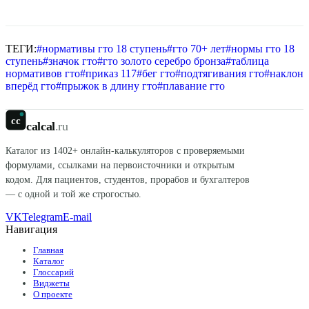
ТЕГИ:
#
нормативы гто 18 ступень
#
гто 70+ лет
#
нормы гто 18
ступень
#
значок гто
#
гто золото серебро бронза
#
таблица
нормативов гто
#
приказ 117
#
бег гто
#
подтягивания гто
#
наклон
вперёд гто
#
прыжок в длину гто
#
плавание гто
cc
calcal
.ru
Каталог из
1402
+ онлайн-калькуляторов с проверяемыми
формулами, ссылками на первоисточники и открытым
кодом. Для пациентов, студентов, прорабов и бухгалтеров
— с одной и той же строгостью.
VK
Telegram
E-mail
Навигация
Главная
Каталог
Глоссарий
Виджеты
О проекте