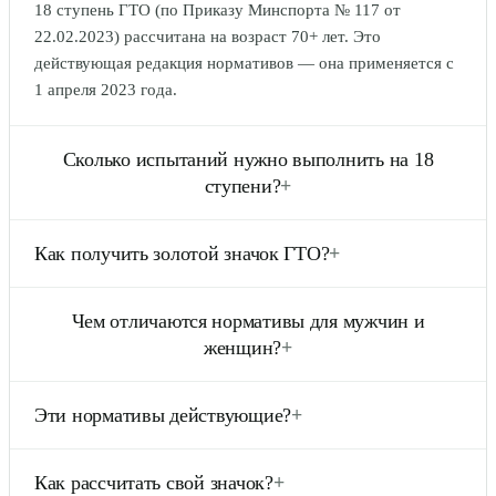
18 ступень ГТО (по Приказу Минспорта № 117 от
22.02.2023) рассчитана на возраст 70+ лет. Это
действующая редакция нормативов — она применяется с
1 апреля 2023 года.
Сколько испытаний нужно выполнить на 18
ступени?
+
Для бронзового знака — 4, для серебряного — 4, для
Как получить золотой значок ГТО?
+
золотого — 5 испытаний (включая обязательные и по
выбору). Перечень обязательных: смешанное
Нужно выполнить нормативы на золото в 5 испытаниях
передвижение на 1000 м, смешанное передвижение на
Чем отличаются нормативы для мужчин и
18 ступени, охватывающих требуемые физические
2000 м, скандинавская ходьба на 3 км, передвижение на
женщин?
+
качества (скорость, выносливость, сила, гибкость и др.).
лыжах на 2 км, передвижение на лыжах на 3 км и другие
Часть испытаний обязательная, часть — по выбору.
— см. таблицу выше.
Нормативы разделены по полу и для части испытаний
Эти нормативы действующие?
+
различаются дистанции и снаряды (например, бег 3000 м
для мужчин и 2000 м для женщин, подтягивания на
Да. Таблицы соответствуют официальному тексту —
высокой и низкой перекладине). Полные таблицы для
Как рассчитать свой значок?
+
Приказ Минспорта России от 22.02.2023 № 117,