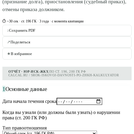
(признание долга), приостановления (судебный приказ),
отмены приказа должником.
⏱ ~30 сек · ст. 196 ГК · 3 года · с момента квитанции
↓
Сохранить PDF
↗
Поделиться
★
В избранное
ОТЧЁТ · ЮР-ИСК-ЖКХ
|
ПО СТ. 196, 200 ГК РФ
CALCAL.RU / SROK-ISKOVOJ-DAVNOSTI-PO-ZHKH-KALKULYATOR
1
Основные данные
Дата начала течения срока
Когда вы узнали (или должны были узнать) о нарушении
права (ст. 200 ГК РФ)
Тип правоотношения