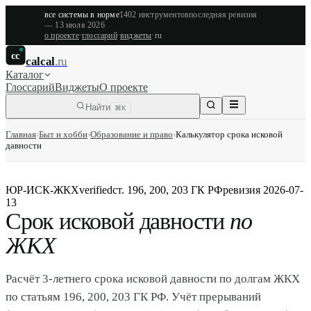
все системы в норме
1402
инструментов
последняя ревизия
—
13 июля 2026
о проекте
·
глоссарий
·
виджеты
·
ru
cc
calcal
.ru
Каталог
Глоссарий
Виджеты
О проекте
Найти
⌘K
Главная
›
Быт и хобби
›
Образование и право
›
Калькулятор срока исковой
давности
ЮР-ИСК-ЖКХ
verified
ст. 196, 200, 203 ГК РФ
ревизия
2026-07-
13
Срок исковой давности
по
ЖКХ
Расчёт 3-летнего срока исковой давности по долгам ЖКХ
по статьям 196, 200, 203 ГК РФ. Учёт прерываний