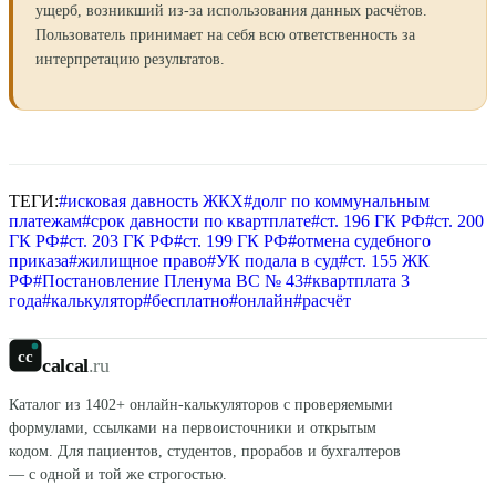
ущерб, возникший из-за использования данных расчётов.
Пользователь принимает на себя всю ответственность за
интерпретацию результатов.
ТЕГИ:
#
исковая давность ЖКХ
#
долг по коммунальным
платежам
#
срок давности по квартплате
#
ст. 196 ГК РФ
#
ст. 200
ГК РФ
#
ст. 203 ГК РФ
#
ст. 199 ГК РФ
#
отмена судебного
приказа
#
жилищное право
#
УК подала в суд
#
ст. 155 ЖК
РФ
#
Постановление Пленума ВС № 43
#
квартплата 3
года
#
калькулятор
#
бесплатно
#
онлайн
#
расчёт
cc
calcal
.ru
Каталог из
1402
+ онлайн-калькуляторов с проверяемыми
формулами, ссылками на первоисточники и открытым
кодом. Для пациентов, студентов, прорабов и бухгалтеров
— с одной и той же строгостью.