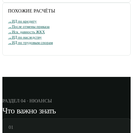
ПОХОЖИЕ РАСЧЁТЫ
→
ИД по кредиту
→
После отмены приказа
→
Иск. давность ЖКХ
→
ИД по наследству
→
ИД по трудовым спорам
РАЗДЕЛ 04 · НЮАНСЫ
Что важно знать
01