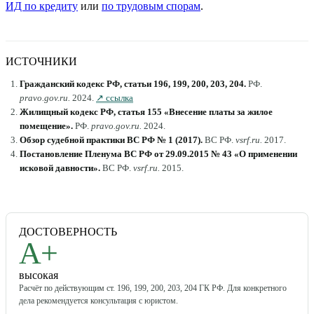
ИД по кредиту
или
по трудовым спорам
.
ИСТОЧНИКИ
Гражданский кодекс РФ, статьи 196, 199, 200, 203, 204
.
РФ
.
pravo.gov.ru
.
2024
.
↗ ссылка
Жилищный кодекс РФ, статья 155 «Внесение платы за жилое
помещение»
.
РФ
.
pravo.gov.ru
.
2024
.
Обзор судебной практики ВС РФ № 1 (2017)
.
ВС РФ
.
vsrf.ru
.
2017
.
Постановление Пленума ВС РФ от 29.09.2015 № 43 «О применении
исковой давности»
.
ВС РФ
.
vsrf.ru
.
2015
.
ДОСТОВЕРНОСТЬ
A+
высокая
Расчёт по действующим ст. 196, 199, 200, 203, 204 ГК РФ. Для конкретного
дела рекомендуется консультация с юристом.