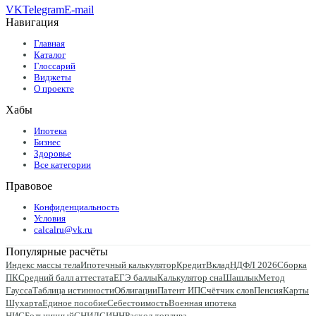
VK
Telegram
E-mail
Навигация
Главная
Каталог
Глоссарий
Виджеты
О проекте
Хабы
Ипотека
Бизнес
Здоровье
Все категории
Правовое
Конфиденциальность
Условия
calcalru@vk.ru
Популярные расчёты
Индекс массы тела
Ипотечный калькулятор
Кредит
Вклад
НДФЛ 2026
Сборка
ПК
Средний балл аттестата
ЕГЭ баллы
Калькулятор сна
Шашлык
Метод
Гаусса
Таблица истинности
Облигации
Патент ИП
Счётчик слов
Пенсия
Карты
Шухарта
Единое пособие
Себестоимость
Военная ипотека
НИС
Больничный
СНИЛС
ИНН
Расход топлива