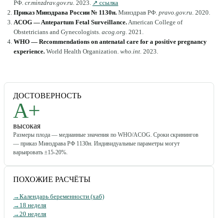
РФ
.
cr.minzdrav.gov.ru
.
2023
.
↗ ссылка
Приказ Минздрава России № 1130н
.
Минздрав РФ
.
pravo.gov.ru
.
2020
.
ACOG — Antepartum Fetal Surveillance
.
American College of
Obstetricians and Gynecologists
.
acog.org
.
2021
.
WHO — Recommendations on antenatal care for a positive pregnancy
experience
.
World Health Organization
.
who.int
.
2023
.
ДОСТОВЕРНОСТЬ
A+
высокая
Размеры плода — медианные значения по WHO/ACOG. Сроки скринингов
— приказ Минздрава РФ 1130н. Индивидуальные параметры могут
варьировать ±15-20%.
ПОХОЖИЕ РАСЧЁТЫ
→
Календарь беременности (хаб)
→
18 неделя
→
20 неделя