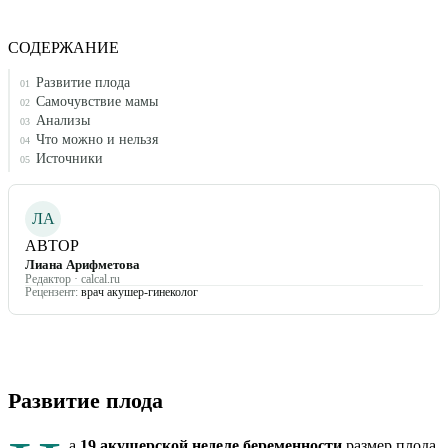
СОДЕРЖАНИЕ
Развитие плода
01
Самочувствие мамы
02
Анализы
03
Что можно и нельзя
04
Источники
05
ЛА
АВТОР
Лиана Арифметова
Редактор · calcal.ru
Рецензент:
врач акушер-гинеколог
Развитие плода
а
19
акушерской неделе беременности
размер плода