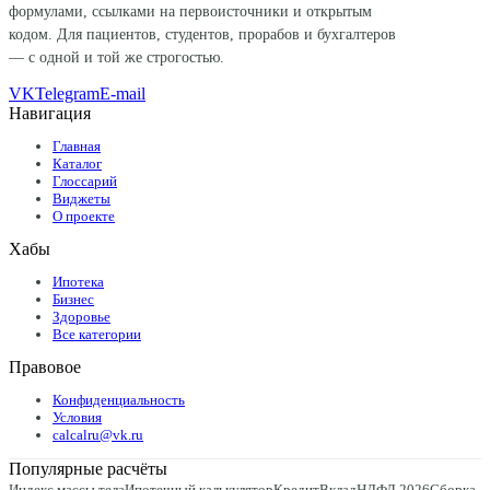
формулами, ссылками на первоисточники и открытым
кодом. Для пациентов, студентов, прорабов и бухгалтеров
— с одной и той же строгостью.
VK
Telegram
E-mail
Навигация
Главная
Каталог
Глоссарий
Виджеты
О проекте
Хабы
Ипотека
Бизнес
Здоровье
Все категории
Правовое
Конфиденциальность
Условия
calcalru@vk.ru
Популярные расчёты
Индекс массы тела
Ипотечный калькулятор
Кредит
Вклад
НДФЛ 2026
Сборка