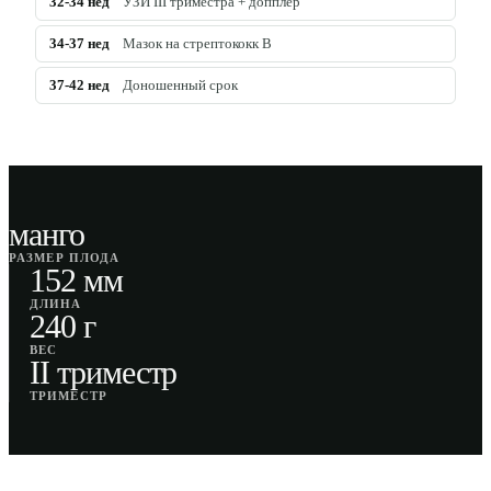
32-34
нед
УЗИ III триместра + допплер
34-37
нед
Мазок на стрептококк B
37-42
нед
Доношенный срок
манго
РАЗМЕР ПЛОДА
152 мм
ДЛИНА
240 г
ВЕС
II триместр
ТРИМЕСТР