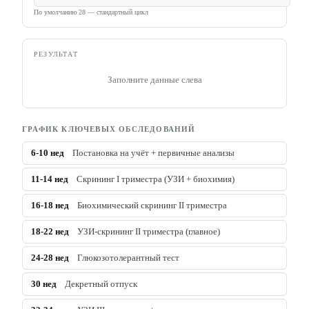
По умолчанию 28 — стандартный цикл
РЕЗУЛЬТАТ
Заполните данные слева
ГРАФИК КЛЮЧЕВЫХ ОБСЛЕДОВАНИЙ
6-10
нед
Постановка на учёт + первичные анализы
11-14
нед
Скрининг I триместра (УЗИ + биохимия)
16-18
нед
Биохимический скрининг II триместра
18-22
нед
УЗИ-скрининг II триместра (главное)
24-28
нед
Глюкозотолерантный тест
30
нед
Декретный отпуск