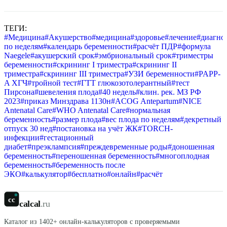
ТЕГИ:
#
Медицина
#
Акушерство
#
медицина
#
здоровье
#
лечение
#
диагно
по неделям
#
календарь беременности
#
расчёт ПДР
#
формула
Naegele
#
акушерский срок
#
эмбриональный срок
#
триместры
беременности
#
скрининг I триместра
#
скрининг II
триместра
#
скрининг III триместра
#
УЗИ беременности
#
PAPP-
A ХГЧ
#
тройной тест
#
ГТТ глюкозотолерантный
#
тест
Пирсона
#
шевеления плода
#
40 недель
#
клин. рек. МЗ РФ
2023
#
приказ Минздрава 1130н
#
ACOG Antepartum
#
NICE
Antenatal Care
#
WHO Antenatal Care
#
нормальная
беременность
#
размер плода
#
вес плода по неделям
#
декретный
отпуск 30 нед
#
постановка на учёт ЖК
#
TORCH-
инфекции
#
гестационный
диабет
#
преэклампсия
#
преждевременные роды
#
доношенная
беременность
#
переношенная беременность
#
многоплодная
беременность
#
беременность после
ЭКО
#
калькулятор
#
бесплатно
#
онлайн
#
расчёт
cc
calcal
.ru
Каталог из
1402
+ онлайн-калькуляторов с проверяемыми