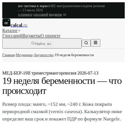
все системы в норме
1402
инструментов
последняя ревизия
—
13 июля 2026
о проекте
·
глоссарий
·
виджеты
·
ru
cc
calcal
.ru
Каталог
Глоссарий
Виджеты
О проекте
Найти
⌘K
Главная
›
Медицина
›
Акушерство
›
19 неделя беременности
МЕД-БЕР-19
II триместр
манго
ревизия
2026-07-13
19 неделя беременности — что
происходит
Размер плода: манго, ~152 мм, ~240 г. Кожа покрыта
первородной смазкой (vernix caseosa). Калькулятор ниже
определит ваш срок и покажет ПДР по формуле Naegele.