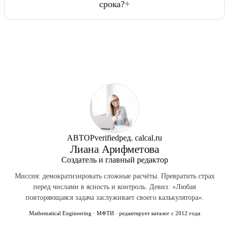
срока?
+
схватках (риск преждевременных родов), сильной
Принимайте назначенные витамины и фолиевую кислоту.
головной боли с нарушением зрения (преэклампсия),
Акушерский срок (используется в медицине) — от
резком прекращении шевелений, температуре свыше
первого дня последней менструации, эмбриональный —
38°C, болях в животе.
от овуляции/зачатия. Разница около 14 дней. Если ваш
акушерский срок 22 нед., то эмбриональный — 20 нед.
Все нормы развития плода, размеры на УЗИ и сроки
скринингов указываются в акушерских неделях.
АВТОР
verified
ред. calcal.ru
Лиана Арифметова
Создатель и главный редактор
Миссия: демократизировать сложные расчёты. Превратить страх
перед числами в ясность и контроль. Девиз: «Любая
повторяющаяся задача заслуживает своего калькулятора».
Mathematical Engineering · МФТИ · редактирует каталог с 2012 года