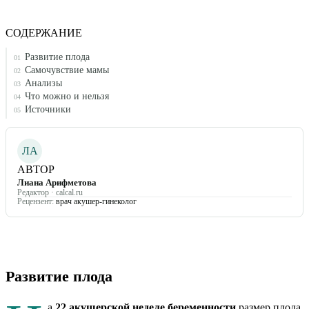
СОДЕРЖАНИЕ
Развитие плода
01
Самочувствие мамы
02
Анализы
03
Что можно и нельзя
04
Источники
05
ЛА
АВТОР
Лиана Арифметова
Редактор · calcal.ru
Рецензент:
врач акушер-гинеколог
Развитие плода
а
22
акушерской неделе беременности
размер плода