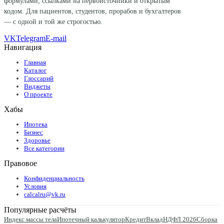
формулами, ссылками на первоисточники и открытым
кодом. Для пациентов, студентов, прорабов и бухгалтеров
— с одной и той же строгостью.
VK
Telegram
E-mail
Навигация
Главная
Каталог
Глоссарий
Виджеты
О проекте
Хабы
Ипотека
Бизнес
Здоровье
Все категории
Правовое
Конфиденциальность
Условия
calcalru@vk.ru
Популярные расчёты
Индекс массы тела
Ипотечный калькулятор
Кредит
Вклад
НДФЛ 2026
Сборка