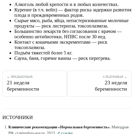
Алкоголь любой крепости и в любых количествах.
Курение (в т.ч. вейп) — фактор риска задержки развития
плода и преждевременных родов.
Сырые мясо, рыба, яйца, непастеризованные молочные
продукты — риск листериоза, токсоплазмоза.
Большинство лекарств без согласования с врачом —
особенно антибиотики, НПВС после 30 нед.
Контакт с кошачьими экскрементами — риск
токсоплазмоза.
Подъём тяжестей более 5 кг.
Сауна, баня, горячие ванны — риск перегрева.
← ПРЕДЫДУЩАЯ
СЛЕДУЮЩАЯ →
21
неделя
23
неделя
беременности
беременности
ИСТОЧНИКИ
Клинические рекомендации «Нормальная беременность»
.
Минздрав
РФ
.
cr.minzdrav.gov.ru
.
2023
.
↗ ссылка