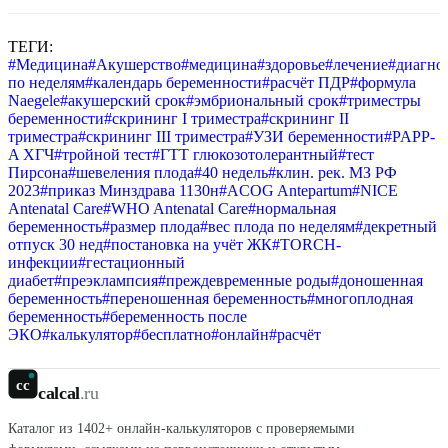
ТЕГИ:
#
Медицина
#
Акушерство
#
медицина
#
здоровье
#
лечение
#
диагно
по неделям
#
календарь беременности
#
расчёт ПДР
#
формула
Naegele
#
акушерский срок
#
эмбриональный срок
#
триместры
беременности
#
скрининг I триместра
#
скрининг II
триместра
#
скрининг III триместра
#
УЗИ беременности
#
PAPP-
A ХГЧ
#
тройной тест
#
ГТТ глюкозотолерантный
#
тест
Пирсона
#
шевеления плода
#
40 недель
#
клин. рек. МЗ РФ
2023
#
приказ Минздрава 1130н
#
ACOG Antepartum
#
NICE
Antenatal Care
#
WHO Antenatal Care
#
нормальная
беременность
#
размер плода
#
вес плода по неделям
#
декретный
отпуск 30 нед
#
постановка на учёт ЖК
#
TORCH-
инфекции
#
гестационный
диабет
#
преэклампсия
#
преждевременные роды
#
доношенная
беременность
#
переношенная беременность
#
многоплодная
беременность
#
беременность после
ЭКО
#
калькулятор
#
бесплатно
#
онлайн
#
расчёт
cc
calcal
.ru
Каталог из
1402
+ онлайн-калькуляторов с проверяемыми