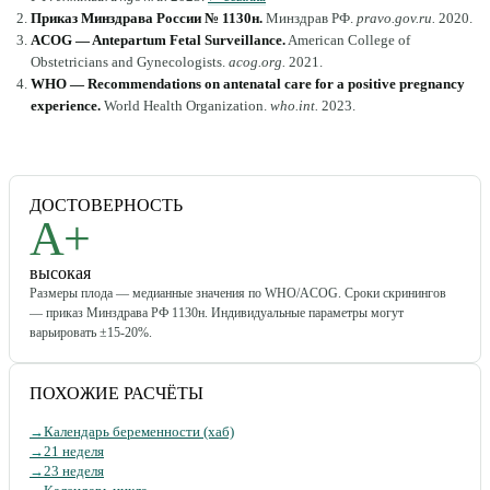
Приказ Минздрава России № 1130н
.
Минздрав РФ
.
pravo.gov.ru
.
2020
.
ACOG — Antepartum Fetal Surveillance
.
American College of
Obstetricians and Gynecologists
.
acog.org
.
2021
.
WHO — Recommendations on antenatal care for a positive pregnancy
experience
.
World Health Organization
.
who.int
.
2023
.
ДОСТОВЕРНОСТЬ
A+
высокая
Размеры плода — медианные значения по WHO/ACOG. Сроки скринингов
— приказ Минздрава РФ 1130н. Индивидуальные параметры могут
варьировать ±15-20%.
ПОХОЖИЕ РАСЧЁТЫ
→
Календарь беременности (хаб)
→
21 неделя
→
23 неделя