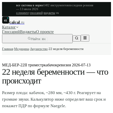
все системы в норме
1402
инструментов
последняя ревизия
—
13 июля 2026
о проекте
·
глоссарий
·
виджеты
·
ru
cc
calcal
.ru
Каталог
Глоссарий
Виджеты
О проекте
Найти
⌘K
Главная
›
Медицина
›
Акушерство
›
22 неделя беременности
МЕД-БЕР-22
II триместр
кабачок
ревизия
2026-07-13
22 неделя беременности — что
происходит
Размер плода: кабачок, ~280 мм, ~430 г. Реагирует на
громкие звуки. Калькулятор ниже определит ваш срок и
покажет ПДР по формуле Naegele.