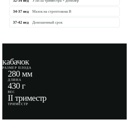
32-34
нед
УЗИ III триместра + допплер
34-37
нед
Мазок на стрептококк B
37-42
нед
Доношенный срок
кабачок
РАЗМЕР ПЛОДА
280 мм
ДЛИНА
430 г
ВЕС
II триместр
ТРИМЕСТР