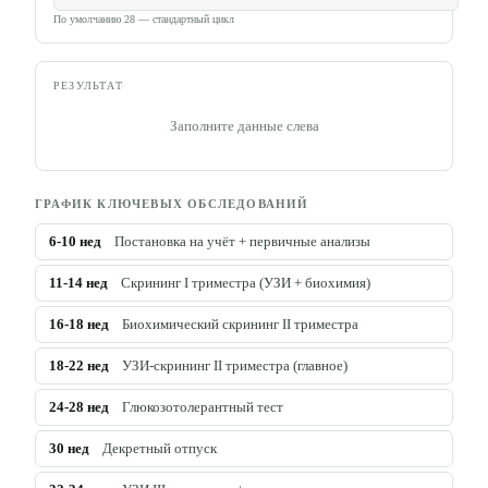
По умолчанию 28 — стандартный цикл
РЕЗУЛЬТАТ
Заполните данные слева
ГРАФИК КЛЮЧЕВЫХ ОБСЛЕДОВАНИЙ
6-10
нед
Постановка на учёт + первичные анализы
11-14
нед
Скрининг I триместра (УЗИ + биохимия)
16-18
нед
Биохимический скрининг II триместра
18-22
нед
УЗИ-скрининг II триместра (главное)
24-28
нед
Глюкозотолерантный тест
30
нед
Декретный отпуск