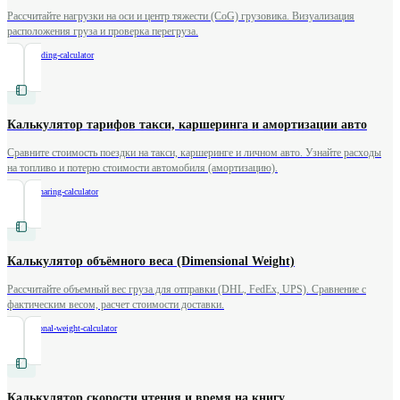
Рассчитайте нагрузки на оси и центр тяжести (CoG) грузовика. Визуализация
расположения груза и проверка перегруза.
/
truck-loading-calculator
Калькулятор тарифов такси, каршеринга и амортизации авто
Сравните стоимость поездки на такси, каршеринге и личном авто. Узнайте расходы
на топливо и потерю стоимости автомобиля (амортизацию).
/
taxi-carsharing-calculator
Калькулятор объёмного веса (Dimensional Weight)
Рассчитайте объемный вес груза для отправки (DHL, FedEx, UPS). Сравнение с
фактическим весом, расчет стоимости доставки.
/
dimensional-weight-calculator
Калькулятор скорости чтения и время на книгу