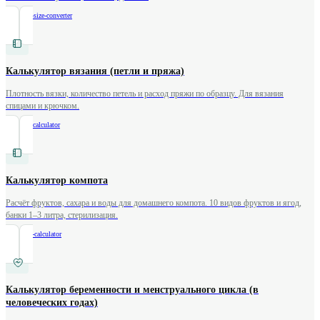
/
clothing-size-converter
Калькулятор вязания (петли и пряжа)
Плотность вязки, количество петель и расход пряжи по образцу. Для вязания
спицами и крючком.
/
knitting-calculator
Калькулятор компота
Расчёт фруктов, сахара и воды для домашнего компота. 10 видов фруктов и ягод,
банки 1–3 литра, стерилизация.
/
compote-calculator
Калькулятор беременности и менструального цикла (в
человеческих годах)