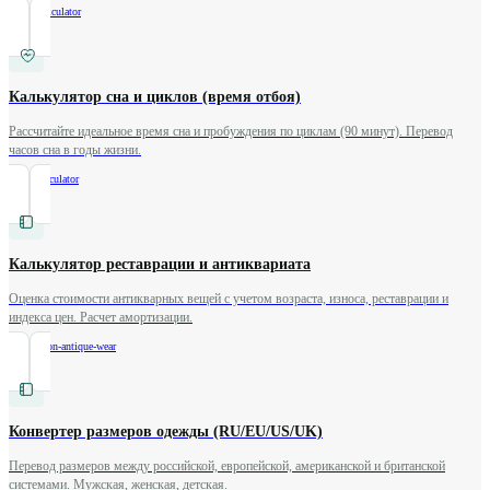
/
weird-calculator
Калькулятор сна и циклов (время отбоя)
Рассчитайте идеальное время сна и пробуждения по циклам (90 минут). Перевод
часов сна в годы жизни.
/
sleep-calculator
Калькулятор реставрации и антиквариата
Оценка стоимости антикварных вещей с учетом возраста, износа, реставрации и
индекса цен. Расчет амортизации.
/
restoration-antique-wear
Конвертер размеров одежды (RU/EU/US/UK)
Перевод размеров между российской, европейской, американской и британской
системами. Мужская, женская, детская.