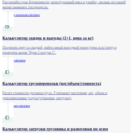
Рассчитайте срок беременности, менструальный цикл и узнайте, сколько лет вашей
жизни занимают эти процессы.
/
pregnancy-menstrual-calculator
Калькулятор скидок и выгоды (2+1, цена за кг)
Посчитать цену со скидкой, найти самый выгодный товар (цена за кг/литр) и
проверить акции "Купи 2 получи 1".
/
discount-calculator
Калькулятор грузоперевозки (вес/объем/стоимость)
Расчет стоимости доставки груза. Учитывает расстояние, вес, объем и
дополнительные услуги (страховка, погрузка).
/
freight-route-calculator
Калькулятор загрузки грузовика и развесовки по осям