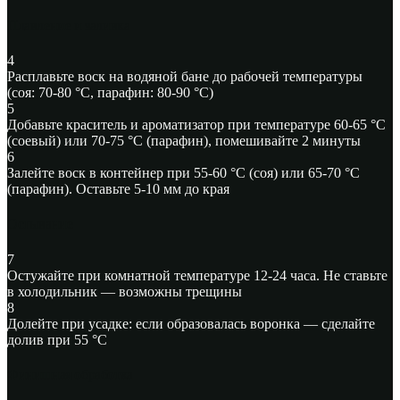
Плавление и заливка
4
Расплавьте воск
на водяной бане до рабочей температуры
(соя: 70-80 °C, парафин: 80-90 °C)
5
Добавьте краситель и ароматизатор
при температуре 60-65 °C
(соевый) или 70-75 °C (парафин), помешивайте 2 минуты
6
Залейте воск
в контейнер при 55-60 °C (соя) или 65-70 °C
(парафин). Оставьте 5-10 мм до края
Остывание
7
Остужайте при комнатной температуре
12-24 часа. Не ставьте
в холодильник — возможны трещины
8
Долейте при усадке:
если образовалась воронка — сделайте
долив при 55 °C
Финишная обработка