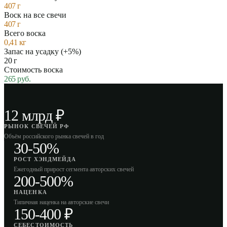
407
г
Воск на все свечи
407
г
Всего воска
0,41
кг
Запас на усадку (+5%)
20
г
Стоимость воска
265
руб.
12 млрд ₽
РЫНОК СВЕЧЕЙ РФ
Объём российского рынка свечей в год
30-50%
РОСТ ХЭНДМЕЙДА
Ежегодный прирост сегмента авторских свечей
200-500%
НАЦЕНКА
Типичная наценка на авторские свечи
150-400 ₽
СЕБЕСТОИМОСТЬ