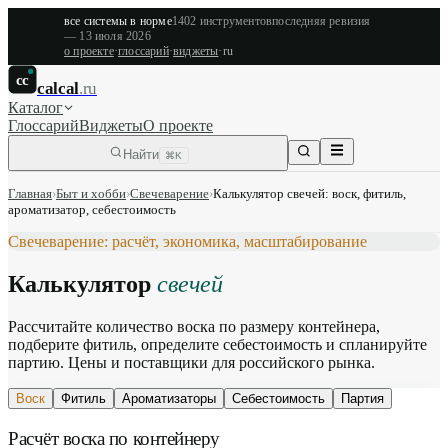
все системы в норме
1402
инструментов
последняя ревизия
—
13 июля 2026
о проекте
·
глоссарий
·
виджеты
·
ru
cc
calcal
.ru
Каталог
Глоссарий
Виджеты
О проекте
Найти
⌘K
Главная
›
Быт и хобби
›
Свечеварение
›
Калькулятор свечей: воск, фитиль,
ароматизатор, себестоимость
Свечеварение: расчёт, экономика, масштабирование
Калькулятор
свечей
Рассчитайте количество воска по размеру контейнера,
подберите фитиль, определите себестоимость и спланируйте
партию. Цены и поставщики для российского рынка.
Воск
Фитиль
Ароматизаторы
Себестоимость
Партия
Расчёт воска по контейнеру