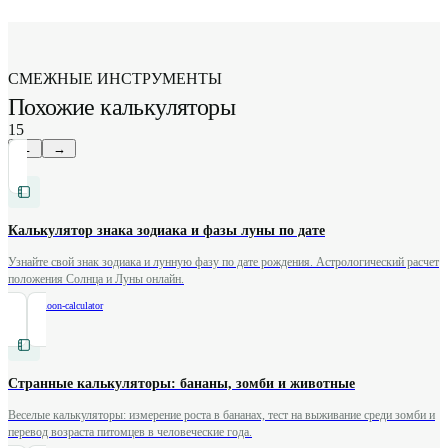
тестовое горение: идеальная лужица воска должна
достигать стенок за 1-2 часа без копоти.
СМЕЖНЫЕ ИНСТРУМЕНТЫ
Похожие калькуляторы
15
←
→
Калькулятор знака зодиака и фазы луны по дате
Узнайте свой знак зодиака и лунную фазу по дате рождения. Астрологический расчет
положения Солнца и Луны онлайн.
/
zodiac-moon-calculator
Странные калькуляторы: бананы, зомби и животные
Веселые калькуляторы: измерение роста в бананах, тест на выживание среди зомби и
перевод возраста питомцев в человеческие года.