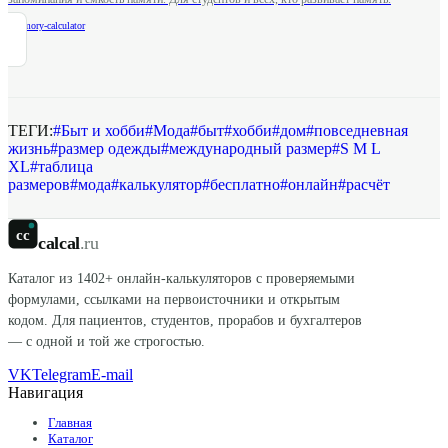
/
memory-calculator
ТЕГИ:
#
Быт и хобби
#
Мода
#
быт
#
хобби
#
дом
#
повседневная
жизнь
#
размер одежды
#
международный размер
#
S M L
XL
#
таблица
размеров
#
мода
#
калькулятор
#
бесплатно
#
онлайн
#
расчёт
cc
calcal
.ru
Каталог из
1402
+ онлайн-калькуляторов с проверяемыми
формулами, ссылками на первоисточники и открытым
кодом. Для пациентов, студентов, прорабов и бухгалтеров
— с одной и той же строгостью.
VK
Telegram
E-mail
Навигация
Главная
Каталог