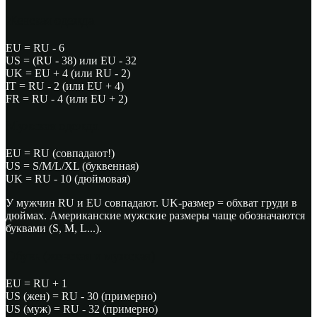
Женская одежда
EU =
RU - 6
US =
(RU - 38) или EU - 32
UK =
EU + 4 (или RU - 2)
IT =
RU - 2 (или EU + 4)
FR =
RU - 4 (или EU + 2)
Мужская одежда
EU =
RU (совпадают!)
US =
S/M/L/XL (буквенная)
UK =
RU - 10 (дюймовая)
У мужчин RU и EU совпадают. UK-размер = обхват груди в
дюймах. Американские мужские размеры чаще обозначаются
буквами (S, M, L...).
Обувь (женская и мужская)
EU =
RU + 1
US (жен) =
RU - 30 (примерно)
US (муж) =
RU - 32 (примерно)