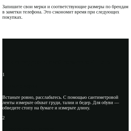
Запишите свои мерки и соответствующие размеры по брендам
в заметки телефона. Это сэкономит время при следующих
покупках.
Как определить свой размер за 4 шага
1
Снимите мерки
Встаньте ровно, расслабьтесь. С помощью сантиметровой
ленты измерьте обхват груди, талии и бедер. Для обуви —
обведите стопу на бумаге и измерьте длину.
2
Определите RU размер