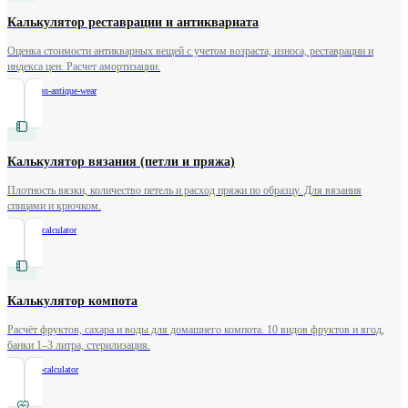
Калькулятор реставрации и антиквариата
Оценка стоимости антикварных вещей с учетом возраста, износа, реставрации и
индекса цен. Расчет амортизации.
/
restoration-antique-wear
Калькулятор вязания (петли и пряжа)
Плотность вязки, количество петель и расход пряжи по образцу. Для вязания
спицами и крючком.
/
knitting-calculator
Калькулятор компота
Расчёт фруктов, сахара и воды для домашнего компота. 10 видов фруктов и ягод,
банки 1–3 литра, стерилизация.
/
compote-calculator