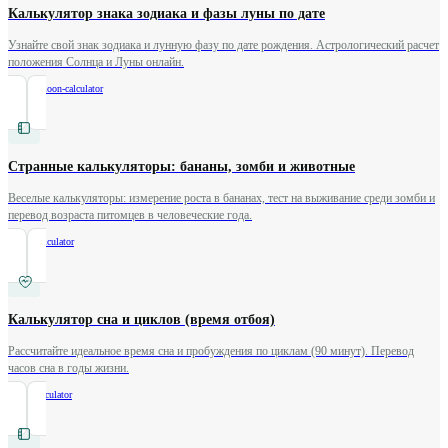
Калькулятор знака зодиака и фазы луны по дате
Узнайте свой знак зодиака и лунную фазу по дате рождения. Астрологический расчет
положения Солнца и Луны онлайн.
/
zodiac-moon-calculator
Странные калькуляторы: бананы, зомби и животные
Веселые калькуляторы: измерение роста в бананах, тест на выживание среди зомби и
перевод возраста питомцев в человеческие года.
/
weird-calculator
Калькулятор сна и циклов (время отбоя)
Рассчитайте идеальное время сна и пробуждения по циклам (90 минут). Перевод
часов сна в годы жизни.
/
sleep-calculator