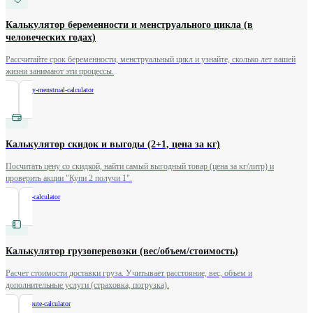
Калькулятор беременности и менструального цикла (в
человеческих годах)
Рассчитайте срок беременности, менструальный цикл и узнайте, сколько лет вашей
жизни занимают эти процессы.
/
pregnancy-menstrual-calculator
Калькулятор скидок и выгоды (2+1, цена за кг)
Посчитать цену со скидкой, найти самый выгодный товар (цена за кг/литр) и
проверить акции "Купи 2 получи 1".
/
discount-calculator
Калькулятор грузоперевозки (вес/объем/стоимость)
Расчет стоимости доставки груза. Учитывает расстояние, вес, объем и
дополнительные услуги (страховка, погрузка).
/
freight-route-calculator