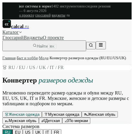
все системы в норме
1402
инструментов
последняя ревизия
—
6 августа 2026
о проекте
·
глоссарий
·
виджеты
·
ru
cc
calcal
.ru
Каталог
Глоссарий
Виджеты
О проекте
Найти
⌘K
Главная
›
Быт и хобби
›
Мода
›
Конвертер размеров одежды (RU/EU/US/UK)
👗
RU / EU / US / UK / IT / FR
Конвертер
размеров одежды
Мгновенно переведите размер одежды и обуви между RU,
EU, US, UK, IT и FR. Мужские, женские и детские размеры с
таблицами и подбором по меркам.
👗
Женская одежда
👔
Мужская одежда
👠
Женская обувь
👞
Мужская обувь
👶
Детская
📐
По меркам
Система размеров
RU
EU
US
UK
IT
FR