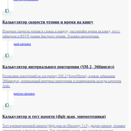
Калькулятор скорости чтения и время на книгу
Измерьте скорость чтения в словах в минуту, рассчитайте время на книгу, тест с
таймером и RSVP-режим быстрого чтения. Техники скорочтения.
/
reading-speed-calculator
Калькулятор интервального повторения (SM-2, Эббингауз)
Расписание повторений по алгоритму SM-2 (SuperMemo), кривая забывания
Эббингауза, оптимальный интервал повторения и планировщик колоды карточек
Anki.
/
spaced-repetition-calculator
Калькулятор и тест памяти (digit span, мнемотехники)
Тест кратковременной памяти (digit span по Миллеру 7±2), дворец памяти, техники
запоминания и ёмкость памяти. Для студентов и всех, кто развивает память.