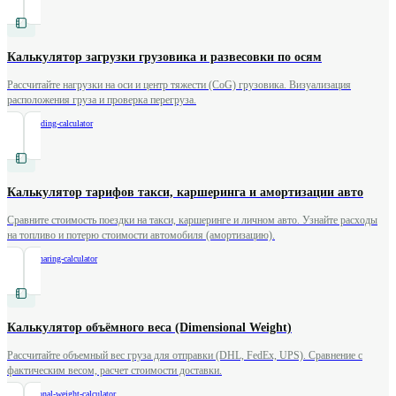
Калькулятор загрузки грузовика и развесовки по осям
Рассчитайте нагрузки на оси и центр тяжести (CoG) грузовика. Визуализация
расположения груза и проверка перегруза.
/
truck-loading-calculator
Калькулятор тарифов такси, каршеринга и амортизации авто
Сравните стоимость поездки на такси, каршеринге и личном авто. Узнайте расходы
на топливо и потерю стоимости автомобиля (амортизацию).
/
taxi-carsharing-calculator
Калькулятор объёмного веса (Dimensional Weight)
Рассчитайте объемный вес груза для отправки (DHL, FedEx, UPS). Сравнение с
фактическим весом, расчет стоимости доставки.
/
dimensional-weight-calculator