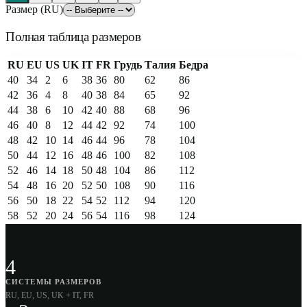
Размер (RU)
Полная таблица размеров
RU
EU
US
UK
IT
FR
Грудь
Талия
Бедра
40
34
2
6
38
36
80
62
86
42
36
4
8
40
38
84
65
92
44
38
6
10
42
40
88
68
96
46
40
8
12
44
42
92
74
100
48
42
10
14
46
44
96
78
104
50
44
12
16
48
46
100
82
108
52
46
14
18
50
48
104
86
112
54
48
16
20
52
50
108
90
116
56
50
18
22
54
52
112
94
120
58
52
20
24
56
54
116
98
124
4
СИСТЕМЫ РАЗМЕРОВ
RU, EU, US, UK + IT, FR