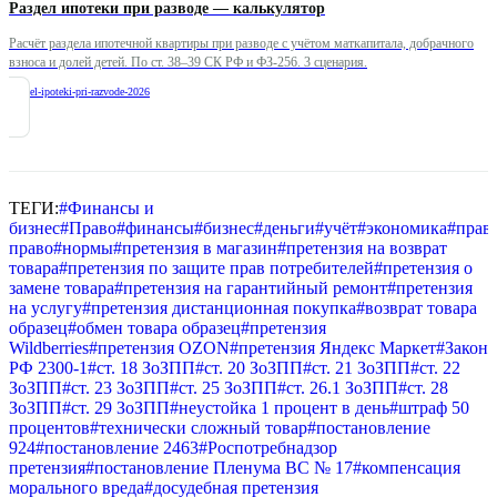
Раздел ипотеки при разводе — калькулятор
Расчёт раздела ипотечной квартиры при разводе с учётом маткапитала, добрачного
взноса и долей детей. По ст. 38–39 СК РФ и ФЗ-256. 3 сценария.
/
razdel-ipoteki-pri-razvode-2026
ТЕГИ:
#
Финансы и
бизнес
#
Право
#
финансы
#
бизнес
#
деньги
#
учёт
#
экономика
#
прав
право
#
нормы
#
претензия в магазин
#
претензия на возврат
товара
#
претензия по защите прав потребителей
#
претензия о
замене товара
#
претензия на гарантийный ремонт
#
претензия
на услугу
#
претензия дистанционная покупка
#
возврат товара
образец
#
обмен товара образец
#
претензия
Wildberries
#
претензия OZON
#
претензия Яндекс Маркет
#
Закон
РФ 2300-1
#
ст. 18 ЗоЗПП
#
ст. 20 ЗоЗПП
#
ст. 21 ЗоЗПП
#
ст. 22
ЗоЗПП
#
ст. 23 ЗоЗПП
#
ст. 25 ЗоЗПП
#
ст. 26.1 ЗоЗПП
#
ст. 28
ЗоЗПП
#
ст. 29 ЗоЗПП
#
неустойка 1 процент в день
#
штраф 50
процентов
#
технически сложный товар
#
постановление
924
#
постановление 2463
#
Роспотребнадзор
претензия
#
постановление Пленума ВС № 17
#
компенсация
морального вреда
#
досудебная претензия