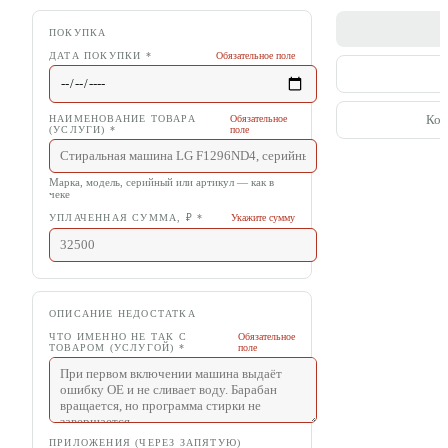
С
ПОКУПКА
ДАТА ПОКУПКИ
*
Обязательное поле
П
Коп
НАИМЕНОВАНИЕ ТОВАРА
Обязательное
(УСЛУГИ)
*
поле
Марка, модель, серийный или артикул — как в
чеке
УПЛАЧЕННАЯ СУММА, ₽
*
Укажите сумму
ОПИСАНИЕ НЕДОСТАТКА
ЧТО ИМЕННО НЕ ТАК С
Обязательное
ТОВАРОМ (УСЛУГОЙ)
*
поле
ПРИЛОЖЕНИЯ (ЧЕРЕЗ ЗАПЯТУЮ)