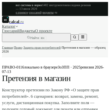
все системы в норме
1402
инструментов
последняя ревизия
—
13 июля 2026
о проекте
·
глоссарий
·
виджеты
·
ru
cc
calcal
.ru
Каталог
Глоссарий
Виджеты
О проекте
Найти
⌘K
Главная
›
Право
›
Защита прав потребителей
›
Претензия в магазин — образец
2026
ПРАВО-0116
локально в браузере
ЗоЗПП · 2025
ревизия
2026-
07-13
Претензия в магазин
Конструктор претензии по Закону РФ «О защите прав
потребителей». 6 сценариев: возврат, замена, ремонт,
услуги, дистанционная покупка. Заполните поля —
получите готовый документ для печати или отправки