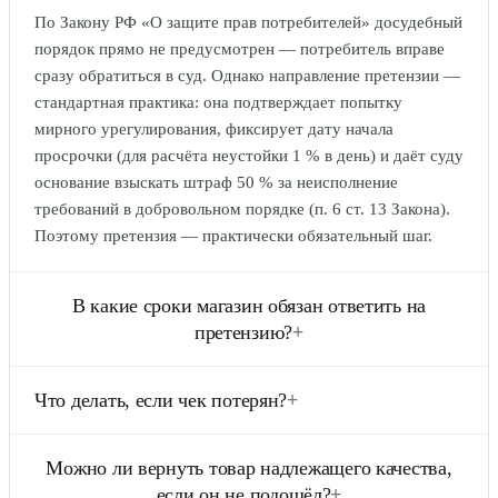
По Закону РФ «О защите прав потребителей» досудебный
порядок прямо не предусмотрен — потребитель вправе
сразу обратиться в суд. Однако направление претензии —
стандартная практика: она подтверждает попытку
мирного урегулирования, фиксирует дату начала
просрочки (для расчёта неустойки 1 % в день) и даёт суду
основание взыскать штраф 50 % за неисполнение
требований в добровольном порядке (п. 6 ст. 13 Закона).
Поэтому претензия — практически обязательный шаг.
В какие сроки магазин обязан ответить на
претензию?
+
По общему правилу ст. 22 Закона требования о возврате
Что делать, если чек потерян?
+
денег или соразмерном уменьшении цены подлежат
удовлетворению в течение 10 дней с момента
Отсутствие чека — не повод для отказа. По п. 5 ст. 18
предъявления претензии. Замена товара — 7 дней (до 20
Можно ли вернуть товар надлежащего качества,
Закона потребитель не лишается возможности ссылаться
при проверке качества, до 30 — при отсутствии аналога;
если он не подошёл?
+