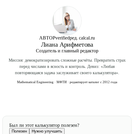
уведомлением о вручении (Почта России). Опись
потребителя — по месту жительства, продавца,
подтверждает, что именно претензия (а не пустой
заключения или исполнения договора.
конверт) была направлена. Уведомление фиксирует дату
вручения — с этой даты считаются 10 дней на ответ.
АВТОР
verified
ред. calcal.ru
Лиана Арифметова
Создатель и главный редактор
Миссия: демократизировать сложные расчёты. Превратить страх
перед числами в ясность и контроль. Девиз: «Любая
повторяющаяся задача заслуживает своего калькулятора».
Mathematical Engineering · МФТИ · редактирует каталог с 2012 года
Был ли этот калькулятор полезен?
Полезен
Нужно улучшить