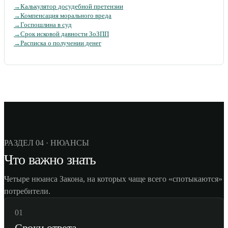
→
Калькулятор досудебной претензии
→
Компенсация морального вреда
→
Госпошлина в суд
→
Срок исковой давности ЗоЗПП
→
Расписка о получении денег
РАЗДЕЛ 04 · НЮАНСЫ
Что важно знать
Четыре нюанса Закона, на которых чаще всего «спотыкаются»
потребители.
01
Сроки ответа