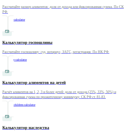
Рассчитайте размер алиментов: доля от дохода или фиксированная сумма. По СК
РФ.
/
alimony-calculator
Калькулятор госпошлины
Рассчитайте госпошлину: суд, нотариус, ЗАГС, регистрация. По НК РФ.
/
state-duty-calculator
Калькулятор алиментов на детей
Расчёт алиментов на 1, 2, 3 и более детей: доля от дохода (25%, 33%, 50%) и
фиксированная сумма по прожиточному минимуму. СК РФ ст. 81-83.
/
alimony-children-calculator
Калькулятор наследства