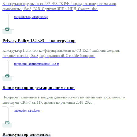
Конструктор оферты по ст. 437–438 ГК РФ. 4 сценария: интернет-магазин,
самозанятый, SaaS, B2B. С учётом ЗПП и НПД. Скачать .doc.
/
konstruktor-publichnoj-oferty-na-sajt
Privacy Policy 152-ФЗ — конструктор
Конструктор Политики конфиденциальности по ФЗ-152. 4 шаблона: лендинг,
интернет-магазин, SaaS, корпоративный. С cookie-баннером.
/
konstruktor-politiki-konfidentsialnosti-152-fz
Калькулятор индексации алиментов
Перерасчёт алиментов в твёрдой денежной сумме по изменению прожиточного
минимума. СК РФ ст. 117, данные по регионам 2018–2026.
/
alimony-indexation-calculator
Калькулятор алиментов