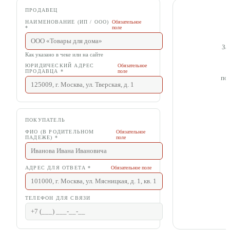
ПРОДАВЕЦ
НАИМЕНОВАНИЕ (ИП / ООО)
Обязательное
*
поле
За
Как указано в чеке или на сайте
ЮРИДИЧЕСКИЙ АДРЕС
Обязательное
ПРОДАВЦА
*
поле
по
ПОКУПАТЕЛЬ
ФИО (В РОДИТЕЛЬНОМ
Обязательное
ПАДЕЖЕ)
*
поле
АДРЕС ДЛЯ ОТВЕТА
*
Обязательное поле
ТЕЛЕФОН ДЛЯ СВЯЗИ