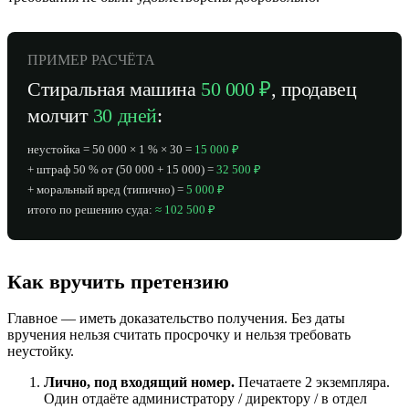
ПРИМЕР РАСЧЁТА
Стиральная машина
50 000 ₽
, продавец
молчит
30 дней
:
неустойка = 50 000 × 1 % × 30 =
15 000 ₽
+ штраф 50 % от (50 000 + 15 000) =
32 500 ₽
+ моральный вред (типично) =
5 000 ₽
итого по решению суда:
≈ 102 500 ₽
Как вручить претензию
Главное — иметь доказательство получения. Без даты
вручения нельзя считать просрочку и нельзя требовать
неустойку.
Лично, под входящий номер.
Печатаете 2 экземпляра.
Один отдаёте администратору / директору / в отдел