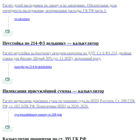
Расчёт долей наследников по закону и по завещанию. Обязательная доля,
очерёдность наследования, нотариальные расходы. ГК РФ часть 3.
/
inheritance-calculator
Неустойка по 214-ФЗ дольщику — калькулятор
Расчёт неустойки за просрочку передачи квартиры по ДДУ. Ст. 6 ФЗ-214, двойная
ставка для физлиц. Штраф 50% (ст. 13 ЗПП), моральный вред.
/
raschet-neustojki-po-214-fz-dolshchiku
Индексация присуждённой суммы — калькулятор
Расчёт индексации денежных сумм по решению суда по ИПЦ Росстата. Ст. 208 ГПК
РФ, ст. 183 АПК РФ. Помесячные ИПЦ за 2020–2026.
/
indeksatsiya-prisuzhdennoj-summy-st-208-gpk
Калькулятор процентов по ст. 395 ГК РФ