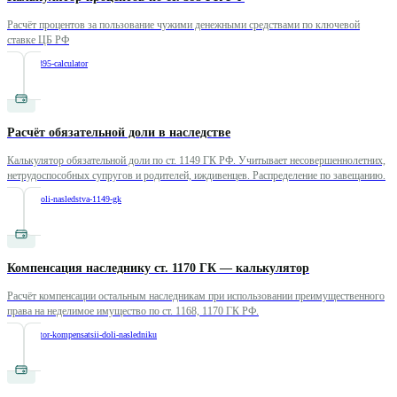
Расчёт процентов за пользование чужими денежными средствами по ключевой
ставке ЦБ РФ
/
interest-395-calculator
Расчёт обязательной доли в наследстве
Калькулятор обязательной доли по ст. 1149 ГК РФ. Учитывает несовершеннолетних,
нетрудоспособных супругов и родителей, иждивенцев. Распределение по завещанию.
/
raschet-doli-nasledstva-1149-gk
Компенсация наследнику ст. 1170 ГК — калькулятор
Расчёт компенсации остальным наследникам при использовании преимущественного
права на неделимое имущество по ст. 1168, 1170 ГК РФ.
/
kalkulyator-kompensatsii-doli-nasledniku