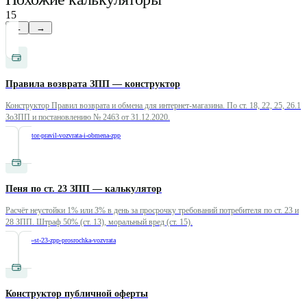
15
←
→
Правила возврата ЗПП — конструктор
Конструктор Правил возврата и обмена для интернет-магазина. По ст. 18, 22, 25, 26.1
ЗоЗПП и постановлению № 2463 от 31.12.2020.
/
konstruktor-pravil-vozvrata-i-obmena-zpp
Пеня по ст. 23 ЗПП — калькулятор
Расчёт неустойки 1% или 3% в день за просрочку требований потребителя по ст. 23 и
28 ЗПП. Штраф 50% (ст. 13), моральный вред (ст. 15).
/
penya-po-st-23-zpp-prosrochka-vozvrata
Конструктор публичной оферты