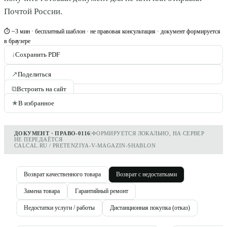
Почтой России.
⏱ ~3 мин · бесплатный шаблон · не правовая консультация · документ формируется
в браузере
↓
Сохранить PDF
↗
Поделиться
⧉
Встроить на сайт
★
В избранное
ДОКУМЕНТ · ПРАВО-0116
|
ФОРМИРУЕТСЯ ЛОКАЛЬНО, НА СЕРВЕР
НЕ ПЕРЕДАЁТСЯ
CALCAL.RU / PRETENZIYA-V-MAGAZIN-SHABLON
Возврат качественного товара
Возврат с недостатками
Замена товара
Гарантийный ремонт
Недостатки услуги / работы
Дистанционная покупка (отказ)