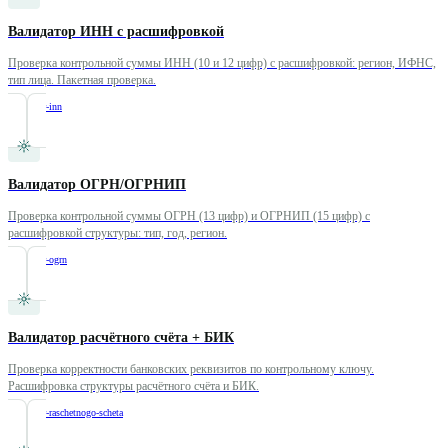
Валидатор ИНН с расшифровкой
Проверка контрольной суммы ИНН (10 и 12 цифр) с расшифровкой: регион, ИФНС,
тип лица. Пакетная проверка.
/
validator-inn
Валидатор ОГРН/ОГРНИП
Проверка контрольной суммы ОГРН (13 цифр) и ОГРНИП (15 цифр) с
расшифровкой структуры: тип, год, регион.
/
validator-ogrn
Валидатор расчётного счёта + БИК
Проверка корректности банковских реквизитов по контрольному ключу.
Расшифровка структуры расчётного счёта и БИК.
/
validator-raschetnogo-scheta