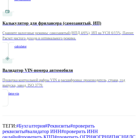
Калькулятор для фрилансера (самозанятый, ИП)
Сравните налоговые режимы: самозанятый (НПД 4/6%), ИП на УСН 6/15%, Патент.
Расчет чистого дохода и оптимального режима.
/
freelance-calculator
Валидатор VIN-номера автомобиля
Проверка контрольной цифры VIN и расшифровка: производитель, страна, год
выпуска, завод. ISO 3779.
/
validator-vin
ТЕГИ:
#
Бухгалтерия
#
Реквизиты
#
проверить
реквизиты
#
валидатор ИНН
#
проверить ИНН
онлайн
#
проверить КПП
#
проверить ОГРН
#
ОГРНИП
#
СНИЛС