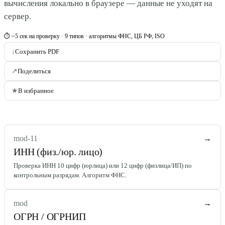
вычисления локально в браузере — данные не уходят на
сервер.
⏱ ~5 сек на проверку · 9 типов · алгоритмы ФНС, ЦБ РФ, ISO
↓
Сохранить PDF
↗
Поделиться
★
В избранное
mod-11
→
ИНН (физ./юр. лицо)
Проверка ИНН 10 цифр (юрлица) или 12 цифр (физлица/ИП) по
контрольным разрядам. Алгоритм ФНС.
mod
→
ОГРН / ОГРНИП