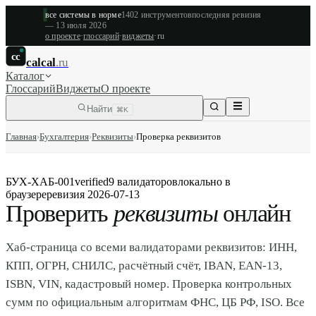
все системы в норме
1402
инструментов
последняя ревизия
—
13 июля 2026
о проекте
·
глоссарий
·
виджеты
·
ru
cc
calcal
.ru
Каталог
Глоссарий
Виджеты
О проекте
Найти
⌘K
Главная
›
Бухгалтерия
›
Реквизиты
›
Проверка реквизитов
БУХ-ХАБ-001
verified
9 валидаторов
локально в
браузере
ревизия
2026-07-13
Проверить
реквизиты
онлайн
Хаб-страница со всеми валидаторами реквизитов: ИНН,
КПП, ОГРН, СНИЛС, расчётный счёт, IBAN, EAN-13,
ISBN, VIN, кадастровый номер. Проверка контрольных
сумм по официальным алгоритмам ФНС, ЦБ РФ, ISO. Все