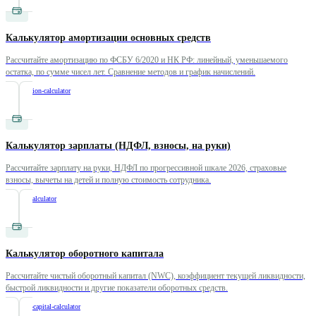
Калькулятор амортизации основных средств
Рассчитайте амортизацию по ФСБУ 6/2020 и НК РФ: линейный, уменьшаемого
остатка, по сумме чисел лет. Сравнение методов и график начислений.
/
depreciation-calculator
Калькулятор зарплаты (НДФЛ, взносы, на руки)
Рассчитайте зарплату на руки, НДФЛ по прогрессивной шкале 2026, страховые
взносы, вычеты на детей и полную стоимость сотрудника.
/
payroll-calculator
Калькулятор оборотного капитала
Рассчитайте чистый оборотный капитал (NWC), коэффициент текущей ликвидности,
быстрой ликвидности и другие показатели оборотных средств.
/
working-capital-calculator