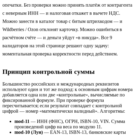
опечатки. Без проверки можно принять платёж от контрагента
с неверным ИНН — и налоговая откажет в вычете НДС.
Можно занести в каталог товар с битым штрихкодом — и
Wildberries / Ozon отклонят карточку. Можно ошибиться в
расчётном счёте — и деньги уйдут «в никуда». Все 9
валидаторов на этой странице решают одну задачу:
моментальная проверка корректности перед действием.
Принцип контрольной суммы
Большинство российских и международных реквизитов
используют один и тот же подход: к основным цифрам номера
добавляется одна или две «контрольные», вычисляемые по
фиксированной формуле. При проверке формула
пересчитывается; если результат совпадает с контрольной
цифрой — номер «математически валидный». Алгоритмы:
mod-11
— ИНН (ФНС), ОГРН, ISBN-10, VIN. Сумма
произведений цифр на веса по модулю 11.
mod-10 (Лун)
— EAN-13, ISBN-13, банковские карты