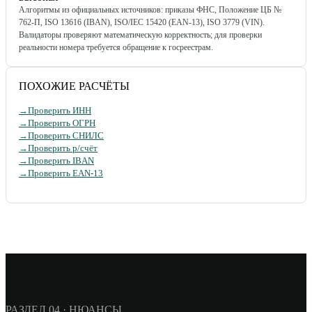
Алгоритмы из официальных источников: приказы ФНС, Положение ЦБ №
762-П, ISO 13616 (IBAN), ISO/IEC 15420 (EAN-13), ISO 3779 (VIN).
Валидаторы проверяют математическую корректность; для проверки
реальности номера требуется обращение к госреестрам.
ПОХОЖИЕ РАСЧЁТЫ
→
Проверить ИНН
→
Проверить ОГРН
→
Проверить СНИЛС
→
Проверить р/счёт
→
Проверить IBAN
→
Проверить EAN-13
РАЗДЕЛ 04 · НЮАНСЫ