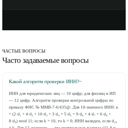
ЧАСТЫЕ ВОПРОСЫ
Часто задаваемые вопросы
Какой алгоритм проверки ИНН?
−
ИНН для юридических лиц — 10 цифр; для физлиц и ИП
— 12 цифр. Алгоритм проверки контрольной цифры по
приказу ФНС № ММВ-7-6/435@. Для 10-значного ИНН: к
= (2·d₁ + 4·d₂ + 10·d₃ + 3·d₄ + 5·d₅ + 9·d₆ + 4·d₇ + 6·d₈ +
8·d₉) mod 11; если k = 10, то k = 0; ИНН валиден, если d₁₀
= k. Для 12-значного — два контрольных разряда (11-й и