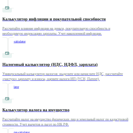
Калькулятор инфляции и покупательной способности
Рассчитайте влияние инфляции на деньги, покупательную способность и
необходимую индексацию зарплаты. Учет накопленной инфляции.
/
inflation-calculator
Налоговый калькулятор (НДС, НДФЛ, зарплата)
Универсальный калькулятор налогов: выделите или начислите НДС, рассчитайте
«чистую» зарплату и взносы, оцените налоги ИП (УСН, Патент).
/
tax-calculator
Калькулятор налога на имущество
Рассчитайте налог на имущество физических лиц и земельный налог по кадастровой
стоимости. Учет вычетов и льгот по НК РФ.
/
property-tax-calculator