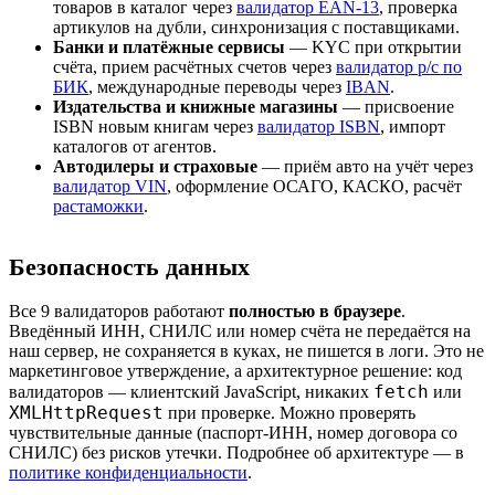
товаров в каталог через
валидатор EAN-13
, проверка
артикулов на дубли, синхронизация с поставщиками.
Банки и платёжные сервисы
— KYC при открытии
счёта, прием расчётных счетов через
валидатор р/с по
БИК
, международные переводы через
IBAN
.
Издательства и книжные магазины
— присвоение
ISBN новым книгам через
валидатор ISBN
, импорт
каталогов от агентов.
Автодилеры и страховые
— приём авто на учёт через
валидатор VIN
, оформление ОСАГО, КАСКО, расчёт
растаможки
.
Безопасность данных
Все 9 валидаторов работают
полностью в браузере
.
Введённый ИНН, СНИЛС или номер счёта не передаётся на
наш сервер, не сохраняется в куках, не пишется в логи. Это не
маркетинговое утверждение, а архитектурное решение: код
fetch
валидаторов — клиентский JavaScript, никаких
или
XMLHttpRequest
при проверке. Можно проверять
чувствительные данные (паспорт-ИНН, номер договора со
СНИЛС) без рисков утечки. Подробнее об архитектуре — в
политике конфиденциальности
.