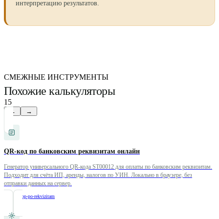
интерпретацию результатов.
СМЕЖНЫЕ ИНСТРУМЕНТЫ
Похожие калькуляторы
15
←
→
QR-код по банковским реквизитам онлайн
Генератор универсального QR-кода ST00012 для оплаты по банковским реквизитам.
Подходит для счёта ИП, аренды, налогов по УИН. Локально в браузере, без
отправки данных на сервер.
/
qr-kod-sbp-po-rekvizitam