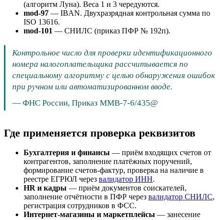
(алгоритм Луна). Веса 1 и 3 чередуются.
mod-97
— IBAN. Двухразрядная контрольная сумма по
ISO 13616.
mod-101
— СНИЛС (приказ ПФР № 192п).
Контрольное число для проверки идентификационного
номера налогоплательщика рассчитывается по
специальному алгоритму с целью обнаружения ошибок
при ручном или автоматизированном вводе.
—
ФНС России, Приказ ММВ-7-6/435@
Где применяется проверка реквизитов
Бухгалтерия и финансы
— приём входящих счетов от
контрагентов, заполнение платёжных поручений,
формирование счетов-фактур, проверка на наличие в
реестре ЕГРЮЛ через
валидатор ИНН
.
HR и кадры
— приём документов соискателей,
заполнение отчётности в ПФР через
валидатор СНИЛС
,
регистрация сотрудников в ФСС.
Интернет-магазины и маркетплейсы
— занесение