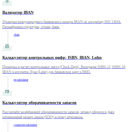
Валидатор IBAN
Проверка международного банковского номера IBAN по алгоритму ISO 13616.
Расшифровка структуры, страна, банк.
/
validator-iban
Калькулятор контрольных цифр: ISBN, IBAN, Luhn
Проверка и расчет контрольных чисел (Check Digit). Валидация ISBN-13, ISBN-10,
IBAN и алгоритм Луна (Luhn) для банковских карт и IMEI.
/
check-digit-calculator
Калькулятор оборачиваемости запасов
Рассчитайте коэффициент оборачиваемости запасов, период оборота в днях,
оптимальный размер заказа (EOQ) и точку перезаказа.
/
inventory-turnover-calculator