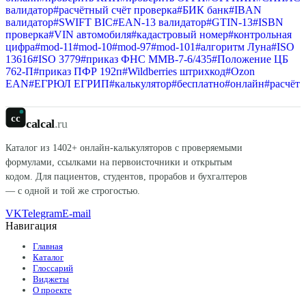
валидатор
#
расчётный счёт проверка
#
БИК банк
#
IBAN
валидатор
#
SWIFT BIC
#
EAN-13 валидатор
#
GTIN-13
#
ISBN
проверка
#
VIN автомобиля
#
кадастровый номер
#
контрольная
цифра
#
mod-11
#
mod-10
#
mod-97
#
mod-101
#
алгоритм Луна
#
ISO
13616
#
ISO 3779
#
приказ ФНС ММВ-7-6/435
#
Положение ЦБ
762-П
#
приказ ПФР 192п
#
Wildberries штрихкод
#
Ozon
EAN
#
ЕГРЮЛ ЕГРИП
#
калькулятор
#
бесплатно
#
онлайн
#
расчёт
cc
calcal
.ru
Каталог из
1402
+ онлайн-калькуляторов с проверяемыми
формулами, ссылками на первоисточники и открытым
кодом. Для пациентов, студентов, прорабов и бухгалтеров
— с одной и той же строгостью.
VK
Telegram
E-mail
Навигация
Главная
Каталог
Глоссарий
Виджеты
О проекте