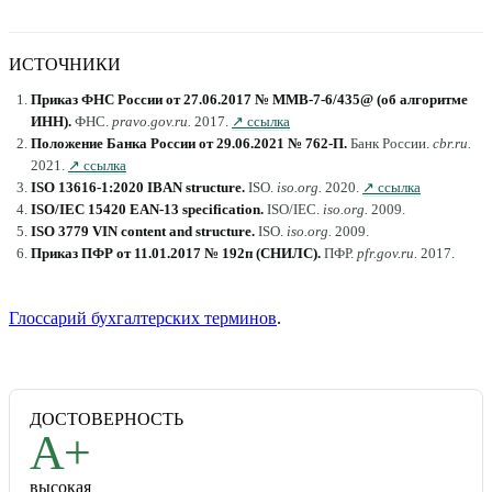
ИСТОЧНИКИ
Приказ ФНС России от 27.06.2017 № ММВ-7-6/435@ (об алгоритме
ИНН)
.
ФНС
.
pravo.gov.ru
.
2017
.
↗ ссылка
Положение Банка России от 29.06.2021 № 762-П
.
Банк России
.
cbr.ru
.
2021
.
↗ ссылка
ISO 13616-1:2020 IBAN structure
.
ISO
.
iso.org
.
2020
.
↗ ссылка
ISO/IEC 15420 EAN-13 specification
.
ISO/IEC
.
iso.org
.
2009
.
ISO 3779 VIN content and structure
.
ISO
.
iso.org
.
2009
.
Приказ ПФР от 11.01.2017 № 192п (СНИЛС)
.
ПФР
.
pfr.gov.ru
.
2017
.
Глоссарий бухгалтерских терминов
.
ДОСТОВЕРНОСТЬ
A+
высокая