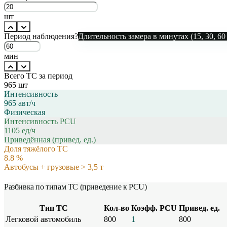
шт
Период наблюдения
?
Длительность замера в минутах (15, 30, 60
мин
Всего ТС за период
965
шт
Интенсивность
965
авт/ч
Физическая
Интенсивность PCU
1105
ед/ч
Приведённая (привед. ед.)
Доля тяжёлого ТС
8.8
%
Автобусы + грузовые > 3,5 т
Разбивка по типам ТС (приведение к PCU)
Тип ТС
Кол-во
Коэфф. PCU
Привед. ед.
Легковой автомобиль
800
1
800