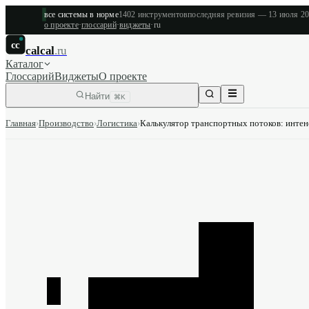
все системы в норме
1402
инструментов
последняя ревизия —
13 июля 2
о проекте
·
глоссарий
·
виджеты
·
ru
cc
calcal
.ru
Каталог
Глоссарий
Виджеты
О проекте
Найти
⌘K
Главная
›
Производство
›
Логистика
›
Калькулятор транспортных потоков: интен