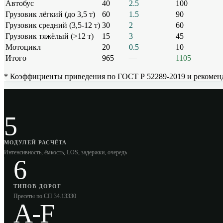
Автобус
40
2.5
100
Грузовик лёгкий (до 3,5 т)
60
1.5
90
Грузовик средний (3,5-12 т)
30
2
60
Грузовик тяжёлый (>12 т)
15
3
45
Мотоцикл
20
0.5
10
Итого
965
—
1105
* Коэффициенты приведения по ГОСТ Р 52289-2019 и рекоменд
5
МОДУЛЕЙ РАСЧЁТА
Интенсивность, ёмкость, LOS, задержки, очередь
6
ТИПОВ ДОРОГ
Пресеты по СП 34.13330
A-F