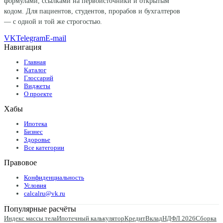
формулами, ссылками на первоисточники и открытым
кодом. Для пациентов, студентов, прорабов и бухгалтеров
— с одной и той же строгостью.
VK
Telegram
E-mail
Навигация
Главная
Каталог
Глоссарий
Виджеты
О проекте
Хабы
Ипотека
Бизнес
Здоровье
Все категории
Правовое
Конфиденциальность
Условия
calcalru@vk.ru
Популярные расчёты
Индекс массы тела
Ипотечный калькулятор
Кредит
Вклад
НДФЛ 2026
Сборка