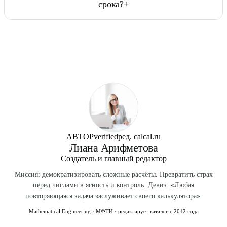
срока?
+
схватках (риск преждевременных родов), сильной
Принимайте назначенные витамины и фолиевую кислоту.
головной боли с нарушением зрения (преэклампсия),
Акушерский срок (используется в медицине) — от
резком прекращении шевелений, температуре свыше
первого дня последней менструации, эмбриональный —
38°C, болях в животе.
от овуляции/зачатия. Разница около 14 дней. Если ваш
акушерский срок 15 нед., то эмбриональный — 13 нед.
Все нормы развития плода, размеры на УЗИ и сроки
скринингов указываются в акушерских неделях.
АВТОР
verified
ред. calcal.ru
Лиана Арифметова
Создатель и главный редактор
Миссия: демократизировать сложные расчёты. Превратить страх
перед числами в ясность и контроль. Девиз: «Любая
повторяющаяся задача заслуживает своего калькулятора».
Mathematical Engineering · МФТИ · редактирует каталог с 2012 года