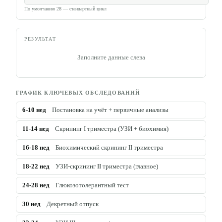
По умолчанию 28 — стандартный цикл
РЕЗУЛЬТАТ
Заполните данные слева
ГРАФИК КЛЮЧЕВЫХ ОБСЛЕДОВАНИЙ
6-10
нед
Постановка на учёт + первичные анализы
11-14
нед
Скрининг I триместра (УЗИ + биохимия)
16-18
нед
Биохимический скрининг II триместра
18-22
нед
УЗИ-скрининг II триместра (главное)
24-28
нед
Глюкозотолерантный тест
30
нед
Декретный отпуск