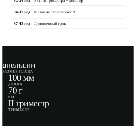
32-34
нед
УЗИ III триместра + допплер
34-37
нед
Мазок на стрептококк B
37-42
нед
Доношенный срок
апельсин
РАЗМЕР ПЛОДА
100 мм
ДЛИНА
70 г
ВЕС
II триместр
ТРИМЕСТР