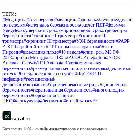
ТЕГИ:
#
Медицина
#
Акушерство
#
медицина
#
здоровье
#
лечение
#
диагно
по неделям
#
календарь беременности
#
расчёт ПДР
#
формула
Naegele
#
акушерский срок
#
эмбриональный срок
#
триместры
беременности
#
скрининг I триместра
#
скрининг II
триместра
#
скрининг III триместра
#
УЗИ беременности
#
PAPP-
A ХГЧ
#
тройной тест
#
ГТТ глюкозотолерантный
#
тест
Пирсона
#
шевеления плода
#
40 недель
#
клин. рек. МЗ РФ
2023
#
приказ Минздрава 1130н
#
ACOG Antepartum
#
NICE
Antenatal Care
#
WHO Antenatal Care
#
нормальная
беременность
#
размер плода
#
вес плода по неделям
#
декретный
отпуск 30 нед
#
постановка на учёт ЖК
#
TORCH-
инфекции
#
гестационный
диабет
#
преэклампсия
#
преждевременные роды
#
доношенная
беременность
#
переношенная беременность
#
многоплодная
беременность
#
беременность после
ЭКО
#
калькулятор
#
бесплатно
#
онлайн
#
расчёт
cc
calcal
.ru
Каталог из
1402
+ онлайн-калькуляторов с проверяемыми