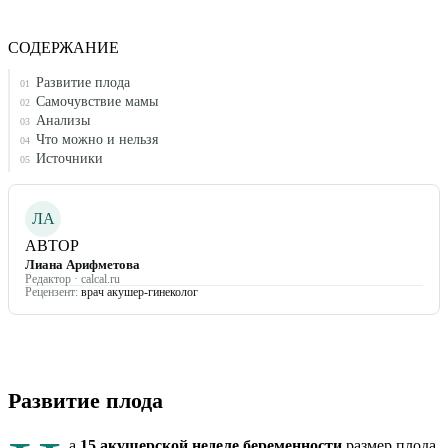
СОДЕРЖАНИЕ
Развитие плода
01
Самочувствие мамы
02
Анализы
03
Что можно и нельзя
04
Источники
05
ЛА
АВТОР
Лиана Арифметова
Редактор · calcal.ru
Рецензент:
врач акушер-гинеколог
Развитие плода
а
15
акушерской неделе беременности
размер плода