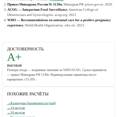
Приказ Минздрава России № 1130н
.
Минздрав РФ
.
pravo.gov.ru
.
2020
.
ACOG — Antepartum Fetal Surveillance
.
American College of
Obstetricians and Gynecologists
.
acog.org
.
2021
.
WHO — Recommendations on antenatal care for a positive pregnancy
experience
.
World Health Organization
.
who.int
.
2023
.
ДОСТОВЕРНОСТЬ
A+
высокая
Размеры плода — медианные значения по WHO/ACOG. Сроки скринингов
— приказ Минздрава РФ 1130н. Индивидуальные параметры могут
варьировать ±15-20%.
ПОХОЖИЕ РАСЧЁТЫ
→
Календарь беременности (хаб)
→
14 неделя
→
16 неделя