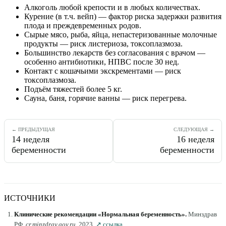
Алкоголь любой крепости и в любых количествах.
Курение (в т.ч. вейп) — фактор риска задержки развития
плода и преждевременных родов.
Сырые мясо, рыба, яйца, непастеризованные молочные
продукты — риск листериоза, токсоплазмоза.
Большинство лекарств без согласования с врачом —
особенно антибиотики, НПВС после 30 нед.
Контакт с кошачьими экскрементами — риск
токсоплазмоза.
Подъём тяжестей более 5 кг.
Сауна, баня, горячие ванны — риск перегрева.
← ПРЕДЫДУЩАЯ
СЛЕДУЮЩАЯ →
14
неделя
16
неделя
беременности
беременности
ИСТОЧНИКИ
Клинические рекомендации «Нормальная беременность»
.
Минздрав
РФ
.
cr.minzdrav.gov.ru
.
2023
.
↗ ссылка