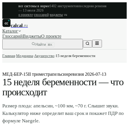
все системы в норме
1402
инструментов
последняя ревизия
—
13 июля 2026
о проекте
·
глоссарий
·
виджеты
·
ru
cc
calcal
.ru
Каталог
Глоссарий
Виджеты
О проекте
Найти
⌘K
Главная
›
Медицина
›
Акушерство
›
15 неделя беременности
МЕД-БЕР-15
II триместр
апельсин
ревизия
2026-07-13
15 неделя беременности — что
происходит
Размер плода: апельсин, ~100 мм, ~70 г. Слышит звуки.
Калькулятор ниже определит ваш срок и покажет ПДР по
формуле Naegele.