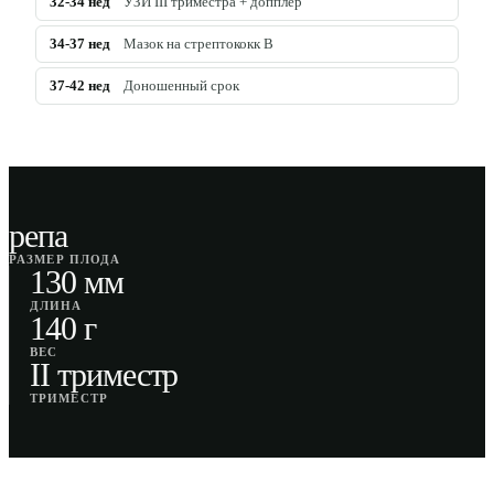
32-34
нед
УЗИ III триместра + допплер
34-37
нед
Мазок на стрептококк B
37-42
нед
Доношенный срок
репа
РАЗМЕР ПЛОДА
130 мм
ДЛИНА
140 г
ВЕС
II триместр
ТРИМЕСТР