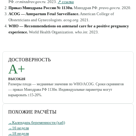
РФ
.
cr.minzdrav.gov.ru
.
2023
.
↗ ссылка
Приказ Минздрава России № 1130н
.
Минздрав РФ
.
pravo.gov.ru
.
2020
.
ACOG — Antepartum Fetal Surveillance
.
American College of
Obstetricians and Gynecologists
.
acog.org
.
2021
.
WHO — Recommendations on antenatal care for a positive pregnancy
experience
.
World Health Organization
.
who.int
.
2023
.
ДОСТОВЕРНОСТЬ
A+
высокая
Размеры плода — медианные значения по WHO/ACOG. Сроки скринингов
— приказ Минздрава РФ 1130н. Индивидуальные параметры могут
варьировать ±15-20%.
ПОХОЖИЕ РАСЧЁТЫ
→
Календарь беременности (хаб)
→
16 неделя
→
18 неделя