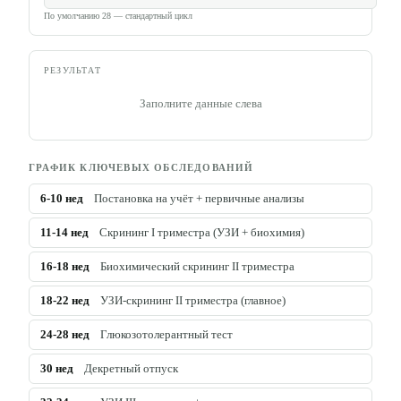
По умолчанию 28 — стандартный цикл
РЕЗУЛЬТАТ
Заполните данные слева
ГРАФИК КЛЮЧЕВЫХ ОБСЛЕДОВАНИЙ
6-10
нед
Постановка на учёт + первичные анализы
11-14
нед
Скрининг I триместра (УЗИ + биохимия)
16-18
нед
Биохимический скрининг II триместра
18-22
нед
УЗИ-скрининг II триместра (главное)
24-28
нед
Глюкозотолерантный тест
30
нед
Декретный отпуск