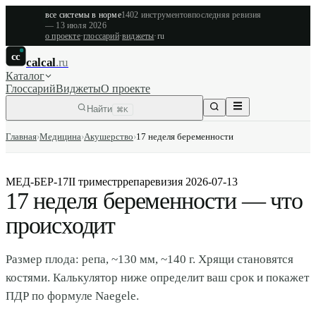
все системы в норме
1402
инструментов
последняя ревизия
—
13 июля 2026
о проекте
·
глоссарий
·
виджеты
·
ru
cc
calcal
.ru
Каталог
Глоссарий
Виджеты
О проекте
Найти
⌘K
Главная
›
Медицина
›
Акушерство
›
17 неделя беременности
МЕД-БЕР-17
II триместр
репа
ревизия
2026-07-13
17 неделя беременности — что
происходит
Размер плода: репа, ~130 мм, ~140 г. Хрящи становятся
костями. Калькулятор ниже определит ваш срок и покажет
ПДР по формуле Naegele.