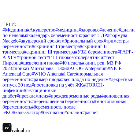
ТЕГИ:
#
Медицина
#
Акушерство
#
медицина
#
здоровье
#
лечение
#
диагно
по неделям
#
календарь беременности
#
расчёт ПДР
#
формула
Naegele
#
акушерский срок
#
эмбриональный срок
#
триместры
беременности
#
скрининг I триместра
#
скрининг II
триместра
#
скрининг III триместра
#
УЗИ беременности
#
PAPP-
A ХГЧ
#
тройной тест
#
ГТТ глюкозотолерантный
#
тест
Пирсона
#
шевеления плода
#
40 недель
#
клин. рек. МЗ РФ
2023
#
приказ Минздрава 1130н
#
ACOG Antepartum
#
NICE
Antenatal Care
#
WHO Antenatal Care
#
нормальная
беременность
#
размер плода
#
вес плода по неделям
#
декретный
отпуск 30 нед
#
постановка на учёт ЖК
#
TORCH-
инфекции
#
гестационный
диабет
#
преэклампсия
#
преждевременные роды
#
доношенная
беременность
#
переношенная беременность
#
многоплодная
беременность
#
беременность после
ЭКО
#
калькулятор
#
бесплатно
#
онлайн
#
расчёт
cc
calcal
.ru