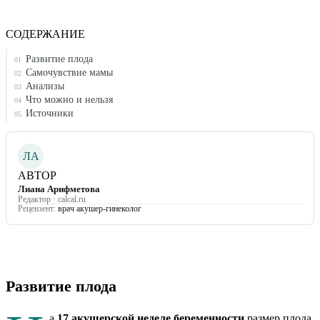
СОДЕРЖАНИЕ
Развитие плода
01
Самочувствие мамы
02
Анализы
03
Что можно и нельзя
04
Источники
05
ЛА
АВТОР
Лиана Арифметова
Редактор · calcal.ru
Рецензент:
врач акушер-гинеколог
Развитие плода
а
17
акушерской неделе беременности
размер плода