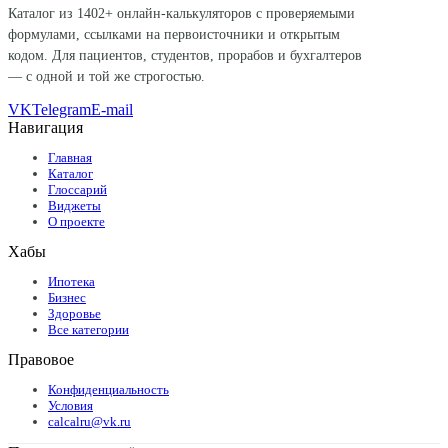
Каталог из
1402
+ онлайн-калькуляторов с проверяемыми
формулами, ссылками на первоисточники и открытым
кодом. Для пациентов, студентов, прорабов и бухгалтеров
— с одной и той же строгостью.
VK
Telegram
E-mail
Навигация
Главная
Каталог
Глоссарий
Виджеты
О проекте
Хабы
Ипотека
Бизнес
Здоровье
Все категории
Правовое
Конфиденциальность
Условия
calcalru@vk.ru