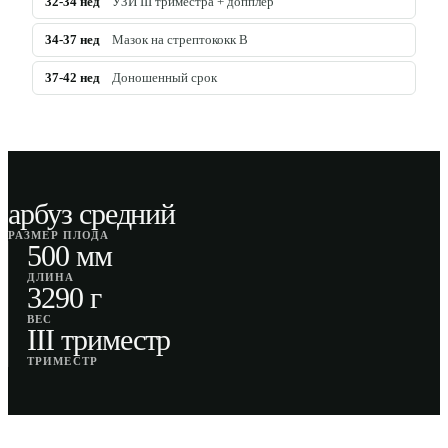
32-34
нед
УЗИ III триместра + допплер
34-37
нед
Мазок на стрептококк B
37-42
нед
Доношенный срок
арбуз средний
РАЗМЕР ПЛОДА
500 мм
ДЛИНА
3290 г
ВЕС
III триместр
ТРИМЕСТР