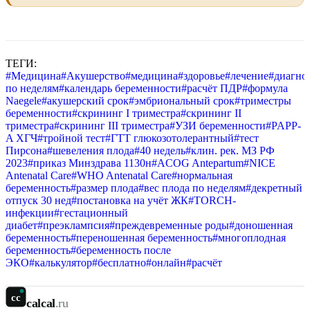
ТЕГИ:
#
Медицина
#
Акушерство
#
медицина
#
здоровье
#
лечение
#
диагно
по неделям
#
календарь беременности
#
расчёт ПДР
#
формула
Naegele
#
акушерский срок
#
эмбриональный срок
#
триместры
беременности
#
скрининг I триместра
#
скрининг II
триместра
#
скрининг III триместра
#
УЗИ беременности
#
PAPP-
A ХГЧ
#
тройной тест
#
ГТТ глюкозотолерантный
#
тест
Пирсона
#
шевеления плода
#
40 недель
#
клин. рек. МЗ РФ
2023
#
приказ Минздрава 1130н
#
ACOG Antepartum
#
NICE
Antenatal Care
#
WHO Antenatal Care
#
нормальная
беременность
#
размер плода
#
вес плода по неделям
#
декретный
отпуск 30 нед
#
постановка на учёт ЖК
#
TORCH-
инфекции
#
гестационный
диабет
#
преэклампсия
#
преждевременные роды
#
доношенная
беременность
#
переношенная беременность
#
многоплодная
беременность
#
беременность после
ЭКО
#
калькулятор
#
бесплатно
#
онлайн
#
расчёт
cc
calcal
.ru