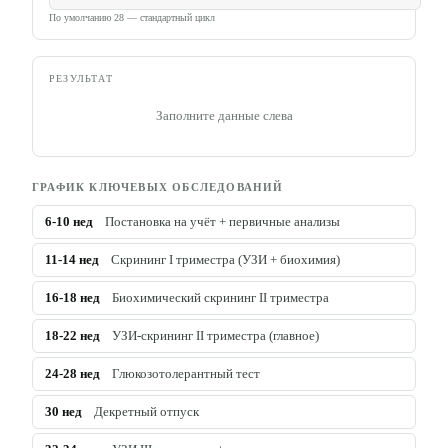
По умолчанию 28 — стандартный цикл
РЕЗУЛЬТАТ
Заполните данные слева
ГРАФИК КЛЮЧЕВЫХ ОБСЛЕДОВАНИЙ
6-10
нед
Постановка на учёт + первичные анализы
11-14
нед
Скрининг I триместра (УЗИ + биохимия)
16-18
нед
Биохимический скрининг II триместра
18-22
нед
УЗИ-скрининг II триместра (главное)
24-28
нед
Глюкозотолерантный тест
30
нед
Декретный отпуск