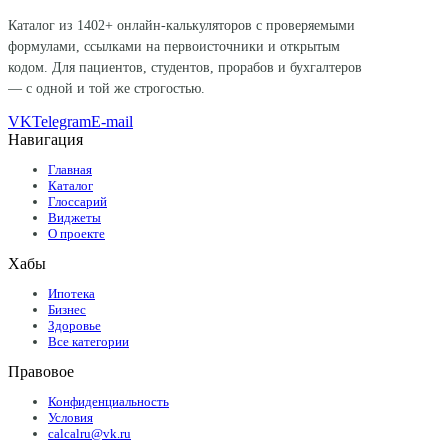
Каталог из
1402
+ онлайн-калькуляторов с проверяемыми
формулами, ссылками на первоисточники и открытым
кодом. Для пациентов, студентов, прорабов и бухгалтеров
— с одной и той же строгостью.
VK
Telegram
E-mail
Навигация
Главная
Каталог
Глоссарий
Виджеты
О проекте
Хабы
Ипотека
Бизнес
Здоровье
Все категории
Правовое
Конфиденциальность
Условия
calcalru@vk.ru