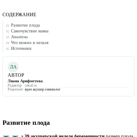
СОДЕРЖАНИЕ
Развитие плода
01
Самочувствие мамы
02
Анализы
03
Что можно и нельзя
04
Источники
05
ЛА
АВТОР
Лиана Арифметова
Редактор · calcal.ru
Рецензент:
врач акушер-гинеколог
Развитие плода
а
39
акушерской неделе беременности
размер плода