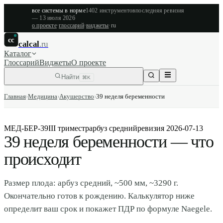
все системы в норме
1402
инструментов
последняя ревизия
—
13 июля 2026
о проекте
·
глоссарий
·
виджеты
·
ru
cc
calcal
.ru
Каталог
Глоссарий
Виджеты
О проекте
Найти
⌘K
Главная
›
Медицина
›
Акушерство
›
39 неделя беременности
МЕД-БЕР-39
III триместр
арбуз средний
ревизия
2026-07-13
39 неделя беременности — что
происходит
Размер плода: арбуз средний, ~500 мм, ~3290 г.
Окончательно готов к рождению. Калькулятор ниже
определит ваш срок и покажет ПДР по формуле Naegele.