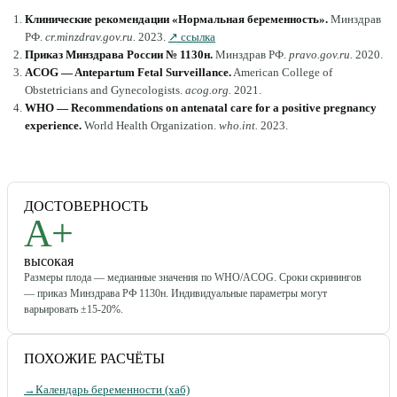
Клинические рекомендации «Нормальная беременность»
.
Минздрав
РФ
.
cr.minzdrav.gov.ru
.
2023
.
↗ ссылка
Приказ Минздрава России № 1130н
.
Минздрав РФ
.
pravo.gov.ru
.
2020
.
ACOG — Antepartum Fetal Surveillance
.
American College of
Obstetricians and Gynecologists
.
acog.org
.
2021
.
WHO — Recommendations on antenatal care for a positive pregnancy
experience
.
World Health Organization
.
who.int
.
2023
.
ДОСТОВЕРНОСТЬ
A+
высокая
Размеры плода — медианные значения по WHO/ACOG. Сроки скринингов
— приказ Минздрава РФ 1130н. Индивидуальные параметры могут
варьировать ±15-20%.
ПОХОЖИЕ РАСЧЁТЫ
→
Календарь беременности (хаб)