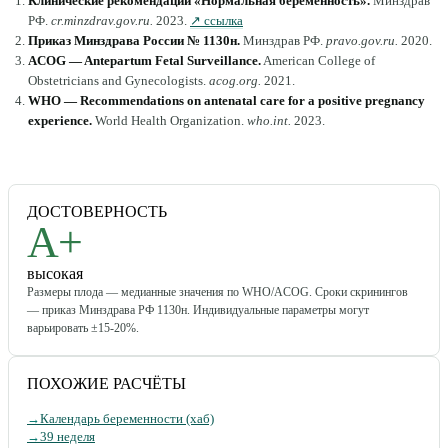
Клинические рекомендации «Нормальная беременность»
.
Минздрав
РФ
.
cr.minzdrav.gov.ru
.
2023
.
↗ ссылка
Приказ Минздрава России № 1130н
.
Минздрав РФ
.
pravo.gov.ru
.
2020
.
ACOG — Antepartum Fetal Surveillance
.
American College of
Obstetricians and Gynecologists
.
acog.org
.
2021
.
WHO — Recommendations on antenatal care for a positive pregnancy
experience
.
World Health Organization
.
who.int
.
2023
.
ДОСТОВЕРНОСТЬ
A+
высокая
Размеры плода — медианные значения по WHO/ACOG. Сроки скринингов
— приказ Минздрава РФ 1130н. Индивидуальные параметры могут
варьировать ±15-20%.
ПОХОЖИЕ РАСЧЁТЫ
→
Календарь беременности (хаб)
→
39 неделя