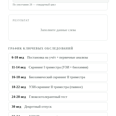
По умолчанию 28 — стандартный цикл
РЕЗУЛЬТАТ
Заполните данные слева
ГРАФИК КЛЮЧЕВЫХ ОБСЛЕДОВАНИЙ
6-10
нед
Постановка на учёт + первичные анализы
11-14
нед
Скрининг I триместра (УЗИ + биохимия)
16-18
нед
Биохимический скрининг II триместра
18-22
нед
УЗИ-скрининг II триместра (главное)
24-28
нед
Глюкозотолерантный тест
30
нед
Декретный отпуск