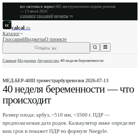
все системы в норме
1402
инструментов
последняя ревизия
—
13 июля 2026
о проекте
·
глоссарий
·
виджеты
·
ru
cc
calcal
.ru
Каталог
Глоссарий
Виджеты
О проекте
Найти
⌘K
Главная
›
Медицина
›
Акушерство
›
40 неделя беременности
МЕД-БЕР-40
III триместр
арбуз
ревизия
2026-07-13
40 неделя беременности — что
происходит
Размер плода: арбуз, ~510 мм, ~3500 г. ПДР —
предполагаемая дата родов. Калькулятор ниже определит
ваш срок и покажет ПДР по формуле Naegele.