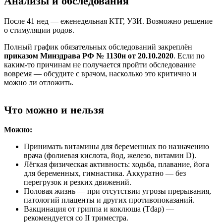
Анализы и обследования
После 41 нед — еженедельная КТГ, УЗИ. Возможно решение
о стимуляции родов.
Полный график обязательных обследований закреплён
приказом Минздрава РФ № 1130н от 20.10.2020
. Если по
каким-то причинам не получается пройти обследование
вовремя — обсудите с врачом, насколько это критично и
можно ли отложить.
Что можно и нельзя
Можно:
Принимать витамины для беременных по назначению
врача (фолиевая кислота, йод, железо, витамин D).
Лёгкая физическая активность: ходьба, плавание, йога
для беременных, гимнастика.
Аккуратно — без
перегрузок и резких движений.
Половая жизнь — при отсутствии угрозы прерывания,
патологий плаценты и других противопоказаний.
Вакцинация от гриппа и коклюша (Tdap) —
рекомендуется со II триместра.