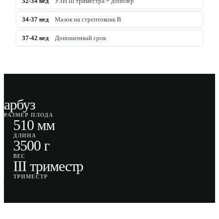
32-34
нед
УЗИ III триместра + допплер
34-37
нед
Мазок на стрептококк B
37-42
нед
Доношенный срок
арбуз
РАЗМЕР ПЛОДА
510 мм
ДЛИНА
3500 г
ВЕС
III триместр
ТРИМЕСТР