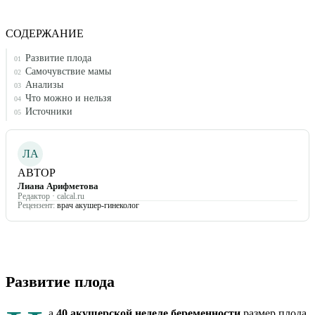
СОДЕРЖАНИЕ
Развитие плода
01
Самочувствие мамы
02
Анализы
03
Что можно и нельзя
04
Источники
05
ЛА
АВТОР
Лиана Арифметова
Редактор · calcal.ru
Рецензент:
врач акушер-гинеколог
Развитие плода
а
40
акушерской неделе беременности
размер плода