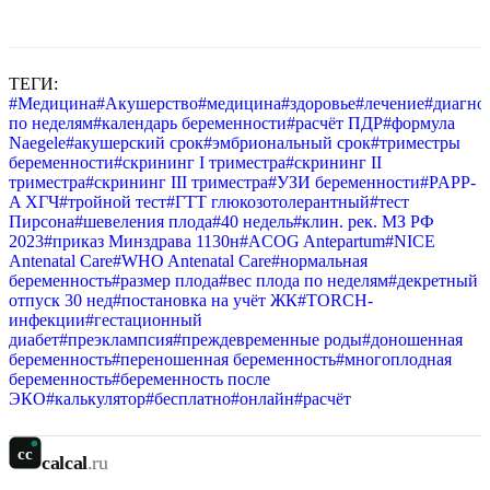
ТЕГИ:
#
Медицина
#
Акушерство
#
медицина
#
здоровье
#
лечение
#
диагно
по неделям
#
календарь беременности
#
расчёт ПДР
#
формула
Naegele
#
акушерский срок
#
эмбриональный срок
#
триместры
беременности
#
скрининг I триместра
#
скрининг II
триместра
#
скрининг III триместра
#
УЗИ беременности
#
PAPP-
A ХГЧ
#
тройной тест
#
ГТТ глюкозотолерантный
#
тест
Пирсона
#
шевеления плода
#
40 недель
#
клин. рек. МЗ РФ
2023
#
приказ Минздрава 1130н
#
ACOG Antepartum
#
NICE
Antenatal Care
#
WHO Antenatal Care
#
нормальная
беременность
#
размер плода
#
вес плода по неделям
#
декретный
отпуск 30 нед
#
постановка на учёт ЖК
#
TORCH-
инфекции
#
гестационный
диабет
#
преэклампсия
#
преждевременные роды
#
доношенная
беременность
#
переношенная беременность
#
многоплодная
беременность
#
беременность после
ЭКО
#
калькулятор
#
бесплатно
#
онлайн
#
расчёт
cc
calcal
.ru