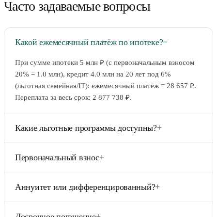
Часто задаваемые вопросы
Какой ежемесячный платёж по ипотеке?
−
При сумме ипотеки 5 млн ₽ (с первоначальным взносом
20% = 1.0 млн), кредит 4.0 млн на 20 лет под 6%
(льготная семейная/IT): ежемесячный платёж = 28 657 ₽.
Переплата за весь срок: 2 877 738 ₽.
Какие льготные программы доступны?
+
Семейная ипотека 6% (для семей с детьми), IT-ипотека
Первоначальный взнос
+
6%, Сельская 3%, Дальневосточная 2%. Лимиты до 12
млн ₽ (МСК/СПб) или 6 млн (регионы). Только
20% — стандарт для большинства льготных программ.
новостройки.
Аннуитет или дифференцированный?
+
Можно использовать материнский капитал (631 162-833
024 ₽). Сельская ипотека — 10%. Коммерческая —
В России основные кредиты — аннуитетные (равные
обычно 30%.
Досрочное погашение
+