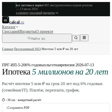
все системы в норме
1402
инструментов
последняя ревизия
—
13 июля 2026
о проекте
·
глоссарий
·
виджеты
·
ru
cc
calcal
.ru
Каталог
Глоссарий
Виджеты
О проекте
Найти
⌘K
Главная
›
Программный SEO
›
Ипотека 5 млн ₽ на 20 лет
ПРГ-ИП-5-20
6% годовых
льготная
ревизия
2026-07-13
Ипотека
5 миллионов на 20 лет
Расчёт ипотеки 5 млн ₽ на срок 20 лет под 6% годовых
(семейная/IT). Платёж, переплата, график.
⏱ ~30 сек · конкретный расчёт
↓
Сохранить PDF