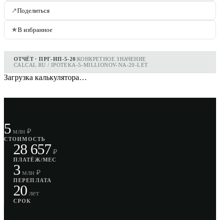
↗
Поделиться
★
В избранное
ОТЧЁТ · ПРГ-ИП-5-20
|
КОНКРЕТНОЕ ЗНАЧЕНИЕ
CALCAL.RU / IPOTEKA-5-MILLIONOV-NA-20-LET
Загрузка калькулятора…
5
млн ₽
СТОИМОСТЬ
28 657
₽
ПЛАТЁЖ/МЕС
3
млн ₽
ПЕРЕПЛАТА
20
лет
СРОК