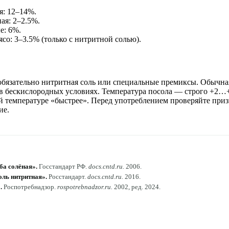
я: 12–14%.
ая: 2–2.5%.
е: 6%.
со: 3–3.5% (только с нитритной солью).
бязательно нитритная соль или специальные премиксы. Обычная
m в бескислородных условиях. Температура посола — строго +2…
й температуре «быстрее». Перед употреблением проверяйте приз
ие.
ба солёная»
.
Госстандарт РФ
.
docs.cntd.ru
.
2006
.
оль нитритная»
.
Росстандарт
.
docs.cntd.ru
.
2016
.
1
.
Роспотребнадзор
.
rospotrebnadzor.ru
.
2002, ред. 2024
.