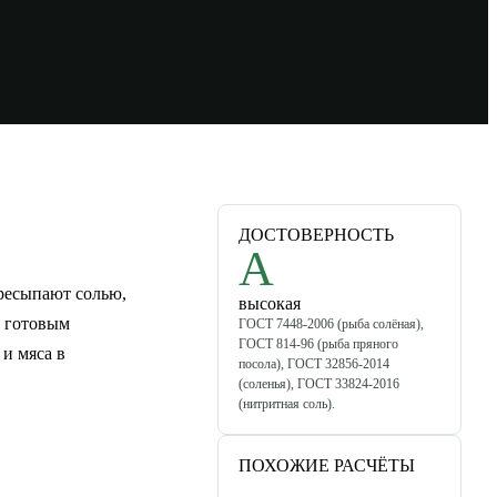
ДОСТОВЕРНОСТЬ
A
ресыпают солью,
высокая
т готовым
ГОСТ 7448-2006 (рыба солёная),
ГОСТ 814-96 (рыба пряного
и мяса в
посола), ГОСТ 32856-2014
(соленья), ГОСТ 33824-2016
(нитритная соль).
ПОХОЖИЕ РАСЧЁТЫ