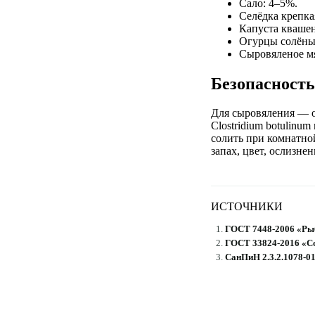
Сало: 4–5%.
Селёдка крепка
Капуста квашен
Огурцы солёны
Сыровяленое мя
Безопасность
Для сыровяления — о
Clostridium botulinu
солить при комнатно
запах, цвет, ослизнен
ИСТОЧНИКИ
ГОСТ 7448-2006 «Ры
ГОСТ 33824-2016 «С
СанПиН 2.3.2.1078-0