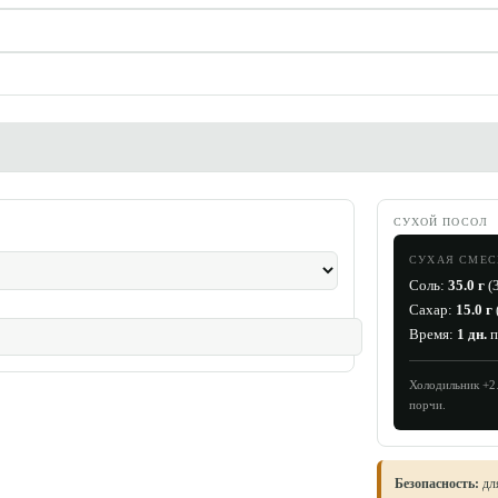
СУХОЙ ПОСОЛ
СУХАЯ СМЕС
Соль:
35.0
г
(
Сахар:
15.0
г
Время:
1
дн.
п
Холодильник +2
порчи.
Безопасность:
для