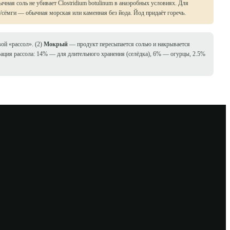
чная соль не убивает Clostridium botulinum в анаэробных условиях. Для
/сёмги — обычная морская или каменная без йода. Йод придаёт горечь.
вой «рассол». (2)
Мокрый
— продукт пересыпается солью и накрывается
ация рассола: 14% — для длительного хранения (селёдка), 6% — огурцы, 2.5%