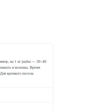
имер, на 1 кг рыбы — 30–40
оникать в волокна. Время
 Для крепкого посола
и прохладном погребе (+2…