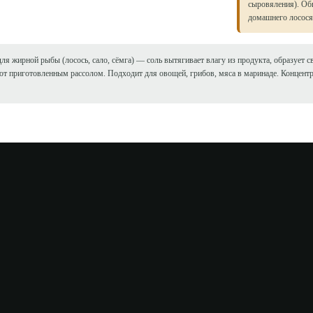
сыровяления). Обы
домашнего лосося
ля жирной рыбы (лосось, сало, сёмга) — соль вытягивает влагу из продукта, образует с
т приготовленным рассолом. Подходит для овощей, грибов, мяса в маринаде. Концентр