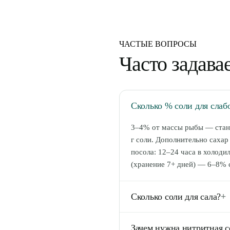
ЧАСТЫЕ ВОПРОСЫ
Часто задав
Сколько % соли для слаб
3–4% от массы рыбы — станд
г соли. Дополнительно сахар
посола: 12–24 часа в холоди
(хранение 7+ дней) — 6–8% 
Сколько соли для сала?
+
Сухой посол сала: 4–5% соли
Зачем нужна нитритная с