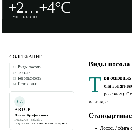
+2…+4°C
ТЕМП. ПОСОЛА
СОДЕРЖАНИЕ
Виды посола
Виды посола
01
% соли
02
Т
ри основных
Безопасность
03
Источники
04
она вытягивае
рассолом). С
ЛА
маринаде.
АВТОР
Стандартные
Лиана Арифметова
Редактор · calcal.ru
Рецензент:
технолог по мясу и рыбе
Лосось / сёмга