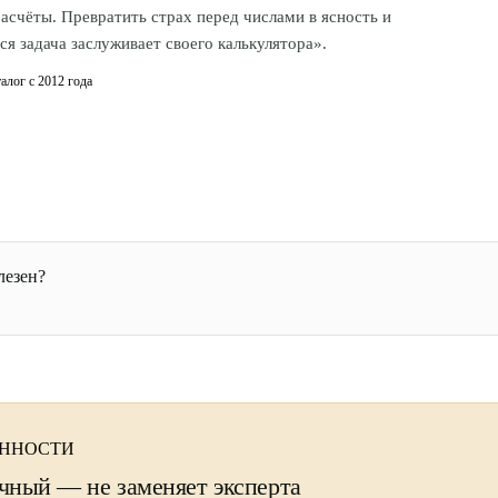
асчёты. Превратить страх перед числами в ясность и
я задача заслуживает своего калькулятора».
алог с 2012 года
лезен?
ЕННОСТИ
чный — не заменяет эксперта