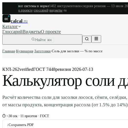
все системы в норме
1402
инструментов
последняя ревизия —
13 июля 2
о проекте
·
глоссарий
·
виджеты
·
ru
cc
calcal
.ru
Каталог
Глоссарий
Виджеты
О проекте
Найти
⌘K
Главная
›
Кулинария
›
Заготовки
›
Соль для засолки — % по массе
КУЛ-262
verified
ГОСТ 7448
ревизия
2026-07-13
Калькулятор соли д
Расчёт количества соли для засолки лосося, сёмги, селёдки,
от массы продукта, концентрация рассола (от 1.5% до 14%)
⏱ ~30 сек · 11 пресетов · ГОСТ
↓
Сохранить PDF