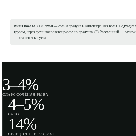
Виды посола:
(1)
Сухой
— соль и продукт в контейнере, без воды. Подходит д
грузом, через сутки появляется рассол из продукта. (3)
Рассольный
— заливаю
— квашеная капуста.
3–4%
СЛАБОСОЛЁНАЯ РЫБА
4–5%
САЛО
14%
СЕЛЁДОЧНЫЙ РАССОЛ