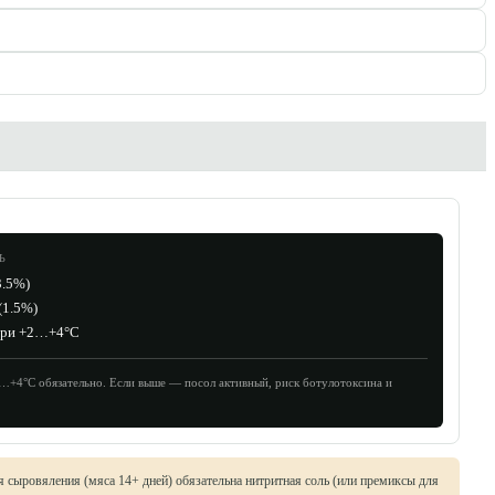
Ь
3.5
%)
(
1.5
%)
ри +2…+4°C
…+4°C обязательно. Если выше — посол активный, риск ботулотоксина и
 сыровяления (мяса 14+ дней) обязательна нитритная соль (или премиксы для