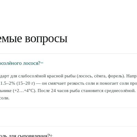
аемые вопросы
осолёного лосося?
−
арт для слабосолёной красной рыбы (лосось, сёмга, форель). Напр
 1.5–2% (15–20 г) — он смягчает резкость соли и помогает соли пр
льнике (+2…+4°C). После 24 часов рыба становится среднесолёной.
соли.
 от массы (40–50 г на 1 кг). Время — 5–7 дней в холодильнике ил
оль для сыровяления?
+