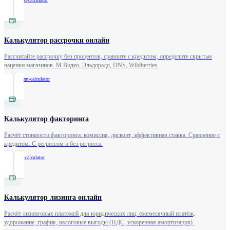
/
credit-card-calculator
Калькулятор рассрочки онлайн
Рассчитайте рассрочку без процентов, сравните с кредитом, определите скрытые
наценки магазинов. М.Видео, Эльдорадо, DNS, Wildberries.
/
installment-calculator
Калькулятор факторинга
Расчёт стоимости факторинга: комиссия, дисконт, эффективная ставка. Сравнение с
кредитом. С регрессом и без регресса.
/
factoring-calculator
Калькулятор лизинга онлайн
Расчёт лизинговых платежей для юридических лиц: ежемесячный платёж,
удорожание, график, налоговые выгоды (НДС, ускоренная амортизация).