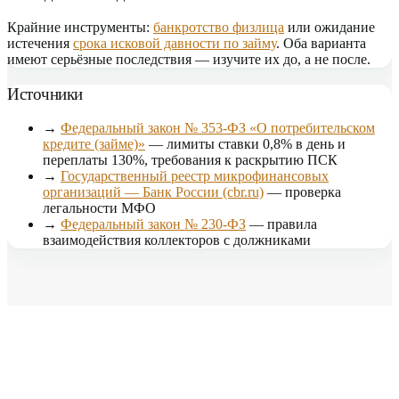
Крайние инструменты:
банкротство физлица
или ожидание
истечения
срока исковой давности по займу
. Оба варианта
имеют серьёзные последствия — изучите их до, а не после.
Источники
→
Федеральный закон № 353-ФЗ «О потребительском
кредите (займе)»
— лимиты ставки 0,8% в день и
переплаты 130%, требования к раскрытию ПСК
→
Государственный реестр микрофинансовых
организаций — Банк России (cbr.ru)
— проверка
легальности МФО
→
Федеральный закон № 230-ФЗ
— правила
взаимодействия коллекторов с должниками