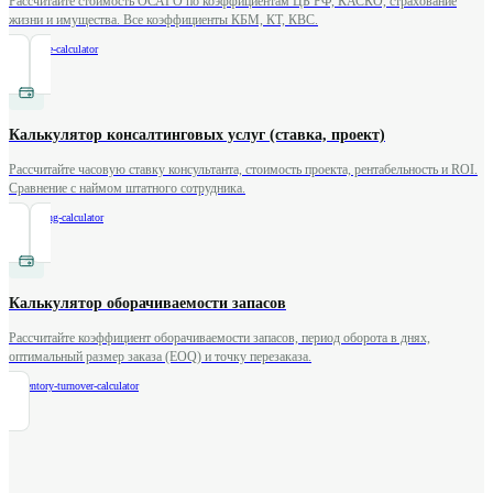
Рассчитайте стоимость ОСАГО по коэффициентам ЦБ РФ, КАСКО, страхование
жизни и имущества. Все коэффициенты КБМ, КТ, КВС.
/
insurance-calculator
Калькулятор консалтинговых услуг (ставка, проект)
Рассчитайте часовую ставку консультанта, стоимость проекта, рентабельность и ROI.
Сравнение с наймом штатного сотрудника.
/
consulting-calculator
Калькулятор оборачиваемости запасов
Рассчитайте коэффициент оборачиваемости запасов, период оборота в днях,
оптимальный размер заказа (EOQ) и точку перезаказа.
/
inventory-turnover-calculator