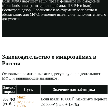
Если МФО нарушает ваши права: финансовый омбудсмен
(finombudsman.ru), интернет-приёмная ЦБ РФ (cbr.ru),
Роспотребнадзор. Обращение к омбудсмену бесплатно и
обязательно для МФО. Решение имеет силу исполнительного
документа.
Законодательство о микрозаймах в
России
Основные нормативные акты, регулирующие деятельность
МФО и защищающие заёмщиков.
Закон /
Суть
Значение для заёмщика
норма
Макс.
Если взяли 10 000 ₽, максимум вернёте
353-ФЗ
переплата
(ст. 6.1)
23 000 ₽ (тело + 130%)
130%