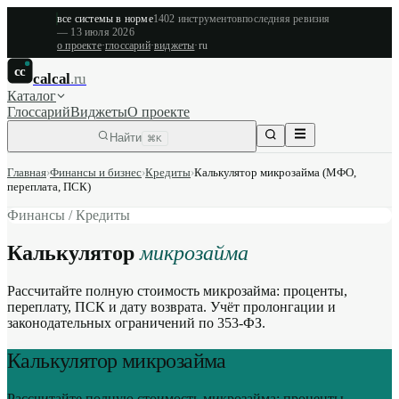
все системы в норме
1402
инструментов
последняя ревизия
—
13 июля 2026
о проекте
·
глоссарий
·
виджеты
·
ru
cc
calcal
.ru
Каталог
Глоссарий
Виджеты
О проекте
Найти
⌘K
Главная
›
Финансы и бизнес
›
Кредиты
›
Калькулятор микрозайма (МФО,
переплата, ПСК)
Финансы / Кредиты
Калькулятор
микрозайма
Рассчитайте полную стоимость микрозайма: проценты,
переплату, ПСК и дату возврата. Учёт пролонгации и
законодательных ограничений по 353-ФЗ.
Калькулятор микрозайма
Рассчитайте полную стоимость микрозайма: проценты,