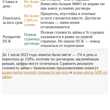
Ставка в
Не более
Начислять больше МФО не вправе ни
день
0,8%
при каких условиях договора
Проценты, неустойка и платные
Не более
Переплата
услуги считаются вместе. Достигли
130% от
за весь срок
потолка — начисления
суммы
останавливаются
Полная стоимость займа в % годовых
Первая
Раскрытие
указывается в рамке на первой
страница
ПСК
странице. Не нашли ПСК — повод
договора
отказаться от подписания
До 1 июля 2023 года лимиты были мягче — 1% в день и
переплата до 150%, поэтому по договорам, заключённым
раньше, цифры могут отличаться. Сравнить реальную
стоимость займа с банковскими предложениями помогут
калькулятор полной стоимости кредита
и
калькулятор APR по
займу
.