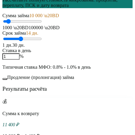
переплату, ПСК и дату возврата
Сумма займа
10 000
\u20BD
1000
\u20BD
100000
\u20BD
Срок займа
14
дн.
1
дн.
30
дн.
Ставка в день
%
Типичная ставка МФО: 0.8% - 1.0% в день
Продление (пролонгация) займа
Результаты расчёта
💰
Сумма к возврату
11 400 ₽