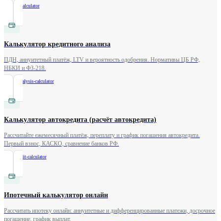
/
leasing-calculator
Калькулятор кредитного анализа
ПДН, аннуитетный платёж, LTV и вероятность одобрения. Нормативы ЦБ РФ,
НБКИ и ФЗ-218.
/
credit-analysis-calculator
Калькулятор автокредита (расчёт автокредита)
Рассчитайте ежемесячный платёж, переплату и график погашения автокредита.
Первый взнос, КАСКО, сравнение банков РФ.
/
auto-credit-calculator
Ипотечный калькулятор онлайн
Рассчитать ипотеку онлайн: аннуитетные и дифференцированные платежи, досрочное
погашение, график выплат.