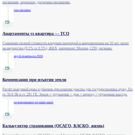
погашения, переплата, досрочное погашение.
/
amortization-calculator
Апартаменты vs квартира — TCO
Сравнение полной стоимости владения квартирой и апартаментами на 10 лет: налог
на имущество (0.1% vs 0.5%), ЖКХ, капремонт. Москва, СПб, регионы.
/
apartamenty-ili-kvartira-tco-2026
Компенсация при изъятии земли
Расчёт выкупной цены и убытков при изъятии участка для государственных нужд. По
ст. 56.8 ЗК и ст. 281 ГК. Земля + улучшения + дом + переезд + упущенная выгода.
/
kalkulyator-kompensatsii-pri-iziatii-zemli
Калькулятор страхования (ОСАГО, КАСКО, жизнь)