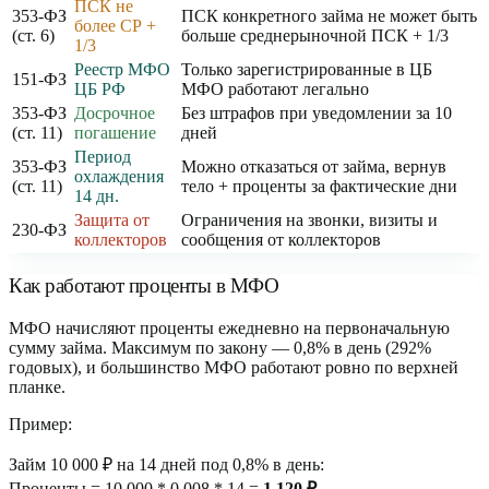
ПСК не
353-ФЗ
ПСК конкретного займа не может быть
более СР +
(ст. 6)
больше среднерыночной ПСК + 1/3
1/3
Реестр МФО
Только зарегистрированные в ЦБ
151-ФЗ
ЦБ РФ
МФО работают легально
353-ФЗ
Досрочное
Без штрафов при уведомлении за 10
(ст. 11)
погашение
дней
Период
353-ФЗ
Можно отказаться от займа, вернув
охлаждения
(ст. 11)
тело + проценты за фактические дни
14 дн.
Защита от
Ограничения на звонки, визиты и
230-ФЗ
коллекторов
сообщения от коллекторов
Как работают проценты в МФО
МФО начисляют проценты ежедневно на первоначальную
сумму займа. Максимум по закону — 0,8% в день (292%
годовых), и большинство МФО работают ровно по верхней
планке.
Пример:
Займ 10 000 ₽ на 14 дней под 0,8% в день:
Проценты = 10 000 * 0.008 * 14 =
1 120 ₽