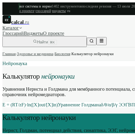
все системы в норме
1402
инструментов
последняя ревизия —
13 июля 2
о проекте
·
глоссарий
·
виджеты
·
ru
cc
calcal
.ru
Каталог
Глоссарий
Виджеты
О проекте
Найти
⌘K
Главная
›
Здоровье и медицина
›
Биология
›
Калькулятор нейронауки
Нейронаука
Калькулятор
нейронауки
Уравнения Нернста и Голдмана для мембранного потенциала, 
справочник нейромедиаторов.
E = (RT/zF)·ln([X]out/[X]in)
Уравнение Голдмана
δ/θ/α/β/γ ЭЭГ
ВП
Калькулятор нейронауки
Нернст, Голдман, потенциал действия, синаптика, ЭЭГ, нейро