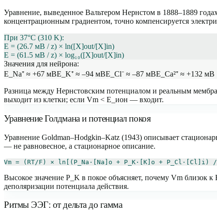
Уравнение, выведенное Вальтером Нернстом в 1888–1889 годах
концентрационным градиентом, точно компенсируется электр
При 37°C (310 K):
E = (26.7 мВ / z) × ln([X]out/[X]in)
E = (61.5 мВ / z) × log₁₀([X]out/[X]in)
Значения для нейрона:
E_Na⁺ ≈ +67 мВ
E_K⁺ ≈ –94 мВ
E_Cl⁻ ≈ –87 мВ
E_Ca²⁺ ≈ +132 мВ
Разница между Нернстовским потенциалом и реальным мембра
выходит из клетки; если Vm < E_ион — входит.
Уравнение Голдмана и потенциал покоя
Уравнение Goldman–Hodgkin–Katz (1943) описывает стационар
— не равновесное, а стационарное описание.
Vm = (RT/F) × ln[(P_Na·[Na]o + P_K·[K]o + P_Cl·[Cl]i) /
Высокое значение P_K в покое объясняет, почему Vm близок к 
деполяризации потенциала действия.
Ритмы ЭЭГ: от дельта до гамма