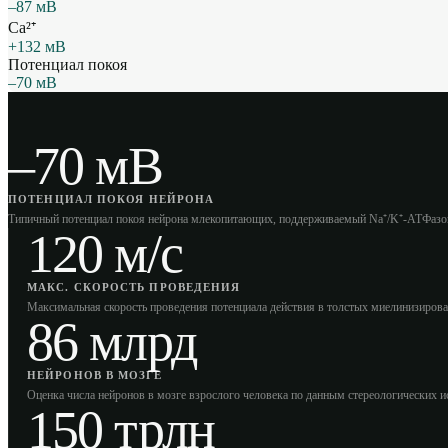
–87 мВ
Ca²⁺
+132 мВ
Потенциал покоя
–70 мВ
–70 мВ
ПОТЕНЦИАЛ ПОКОЯ НЕЙРОНА
Типичный потенциал покоя нейрона млекопитающих, поддерживаемый Na⁺/K⁺-АТФазой
120 м/с
МАКС. СКОРОСТЬ ПРОВЕДЕНИЯ
Максимальная скорость проведения потенциала действия в толстых миелинизирова
86 млрд
НЕЙРОНОВ В МОЗГЕ
Оценка числа нейронов в мозге взрослого человека по данным стереологических исс
150 трлн