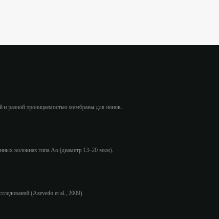
 и разной проницаемостью мембраны для ионов.
нных волокнах типа Aα (диаметр 13–20 мкм).
ледований (Azevedo et al., 2009).