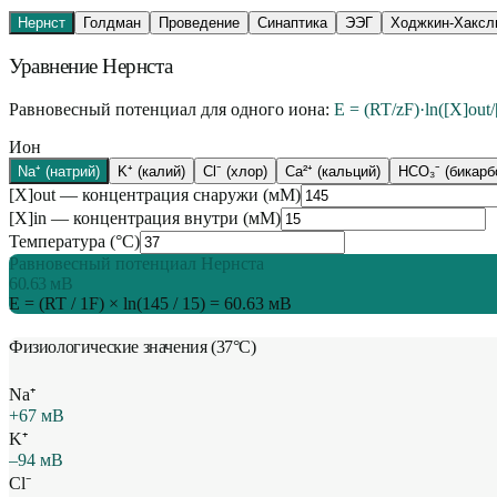
Нернст
Голдман
Проведение
Синаптика
ЭЭГ
Ходжкин-Хаксл
Уравнение Нернста
Равновесный потенциал для одного иона:
E = (RT/zF)·ln([X]out/
Ион
Na⁺ (натрий)
K⁺ (калий)
Cl⁻ (хлор)
Ca²⁺ (кальций)
HCO₃⁻ (бикарб
[X]out — концентрация снаружи (
мМ
)
[X]in — концентрация внутри (
мМ
)
Температура (°C)
Равновесный потенциал Нернста
60.63 мВ
E = (RT /
1
F) × ln(
145
/
15
) =
60.63
мВ
Физиологические значения (37°C)
Na⁺
+67 мВ
K⁺
–94 мВ
Cl⁻