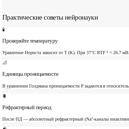
Практические советы нейронауки
🧪
Проверяйте температуру
Уравнение Нернста зависит от T (K). При 37°C RTF⁻¹ = 26.7 мВ;
📐
Единицы проницаемости
В уравнении Голдмана проницаемости P задаются в относительн
🔋
Рефрактерный период
После ПД — абсолютный рефрактерный (Na⁺-каналы инактивиров