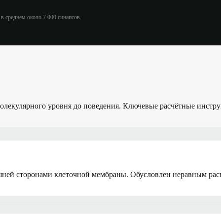
в среднем около 7 000 синапсов.
молекулярного уровня до поведения. Ключевые расчётные инст
ешней сторонами клеточной мембраны. Обусловлен неравным ра