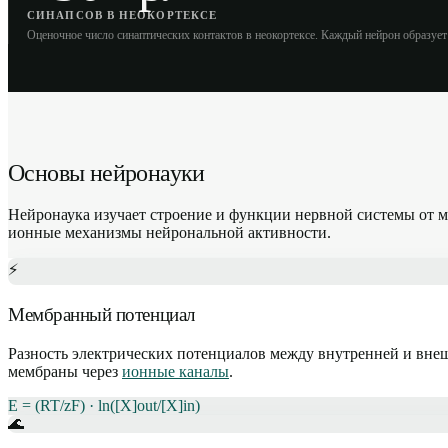
СИНАПСОВ В НЕОКОРТЕКСЕ
Оценочное число синаптических контактов в неокортексе. Каждый нейрон образует 
Основы нейронауки
Нейронаука изучает строение и функции нервной системы от 
ионные механизмы нейрональной активности.
⚡
Мембранный потенциал
Разность электрических потенциалов между внутренней и вн
мембраны через
ионные каналы
.
E = (RT/zF) · ln([X]out/[X]in)
🌊