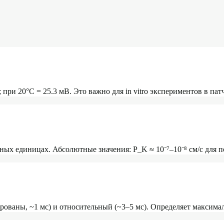
 при 20°C = 25.3 мВ. Это важно для in vitro экспериментов в пат
ых единицах. Абсолютные значения: P_K ≈ 10⁻⁷–10⁻⁸ см/с для п
аны, ~1 мс) и относительный (~3–5 мс). Определяет максималь