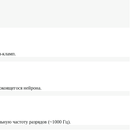
ч-кламп.
окоящегося нейрона.
ную частоту разрядов (~1000 Гц).