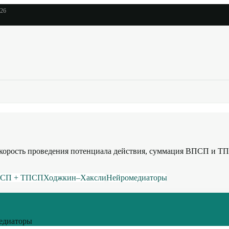
026
скорость проведения потенциала действия, суммация ВПСП и Т
СП + ТПСП
Ходжкин–Хаксли
Нейромедиаторы
медиаторы