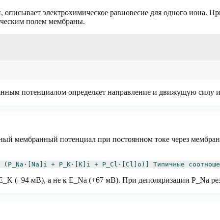
, описывает электрохимическое равновесие для одного иона. П
ическим полем мембраны.
нным потенциалом определяет направление и движущую силу и
ный мембранный потенциал при постоянном токе через мембрану
 (P_Na·[Na]i + P_K·[K]i + P_Cl·[Cl]o)] Типичные соотноше
E_K (–94 мВ), а не к E_Na (+67 мВ). При деполяризации P_Na ре