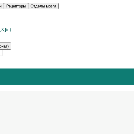
и
Рецепторы
Отделы мозга
[X]in)
онат)