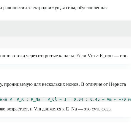
ри равновесии электродвижущая сила, обусловленная
онного тока через открытые каналы. Если Vm > E_ион — ион
, проницаемую для нескольких ионов. В отличие от Нернста
ния P: P_K : P_Na : P_Cl ≈ 1 : 0.04 : 0.45 → Vm ≈ –70 мВ
зко возрастает, и Vm движется к E_Na — это суть фазы