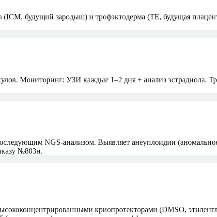
а (ICM, будущий зародыш) и трофэктодерма (TE, будущая плацен
лов. Мониторинг: УЗИ каждые 1–2 дня + анализ эстрадиола. Тр
 последующим NGS-анализом. Выявляет анеуплоидии (аномально
иказу №803н.
высококонцентрированными криопротекторами (DMSO, этиленгл