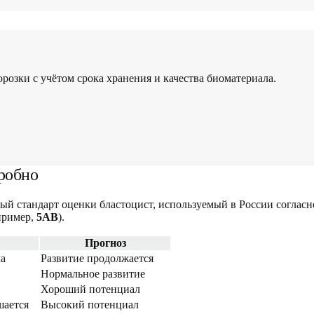
озки с учётом срока хранения и качества биоматериала.
робно
ный стандарт оценки бластоцист, используемый в России соглас
пример,
5AB
).
Прогноз
ма
Развитие продолжается
Нормальное развитие
Хороший потенциал
шается
Высокий потенциал