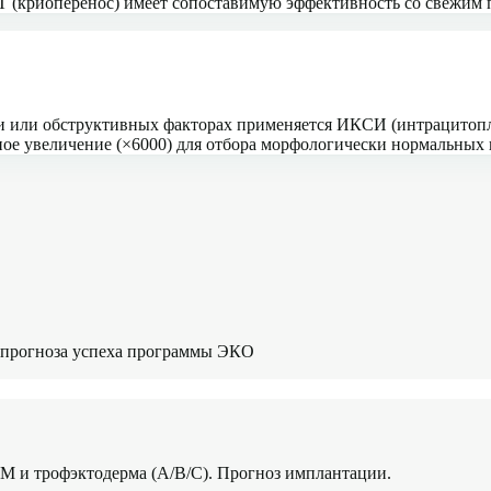
Т (криоперенос) имеет сопоставимую эффективность со свежим 
ии или обструктивных факторах применяется ИКСИ (интрацитоп
е увеличение (×6000) для отбора морфологически нормальных 
о прогноза успеха программы ЭКО
CM и трофэктодерма (A/B/C). Прогноз имплантации.