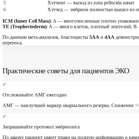
5
Хэтчинг — выход из zona pellucida начат
6
Хэтчед — эмбрион полностью вышел из о
ICM (Inner Cell Mass)
: A — многочисленные плотно упакованн
TE (Trophectoderm)
: A — много клеток, плотный эпителий; B
По данным мета-анализов, бластоцисты
5AA
и
4AA
демонстрир
переноса.
Практические советы для пациентов ЭКО
✓
Отслеживайте АМГ ежегодно
АМГ — наилучший маркер овариального резерва. Снижение >15
✓
Запрашивайте протокол эмбриолога
По закону пациент имеет право на полную информацию о качест