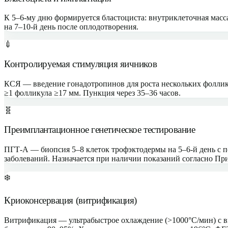
К 5–6-му дню формируется бластоциста: внутриклеточная масс
на 7–10-й день после оплодотворения.
💉
Контролируемая стимуляция яичников
КСЯ — введение гонадотропинов для роста нескольких фоллику
≥1 фолликула ≥17 мм. Пункция через 35–36 часов.
🧬
Преимплантационное генетическое тестирование
ПГТ-А — биопсия 5–8 клеток трофэктодермы на 5–6-й день с
заболеваний. Назначается при наличии показаний согласно Пр
❄️
Криоконсервация (витрификация)
Витрификация — ультрабыстрое охлаждение (>1000°C/мин) с 