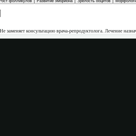
Рост фолликулов
Развитие эмбриона
Зрелость ооцитов
Морфологи
е заменяет консультацию врача-репродуктолога. Лечение назна