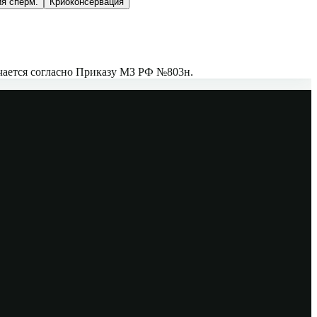
я сперм.
Криоконсервация
чается согласно
Приказу МЗ РФ №803н
.