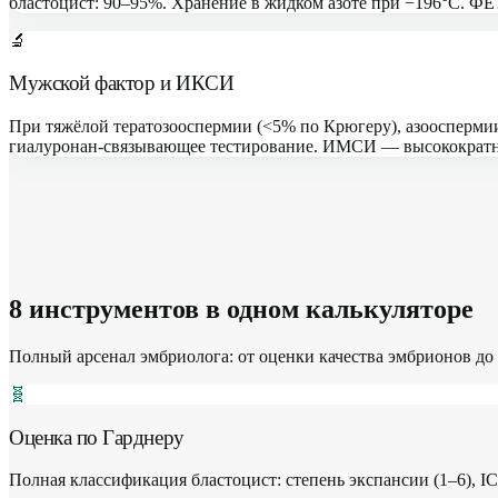
бластоцист: 90–95%. Хранение в жидком азоте при −196°C. ФЕ
🔬
Мужской фактор и ИКСИ
При тяжёлой тератозооспермии (<5% по Крюгеру), азоосперм
гиалуронан-связывающее тестирование. ИМСИ — высокократно
8 инструментов в одном калькуляторе
Полный арсенал эмбриолога: от оценки качества эмбрионов д
🧬
Оценка по Гарднеру
Полная классификация бластоцист: степень экспансии (1–6), I