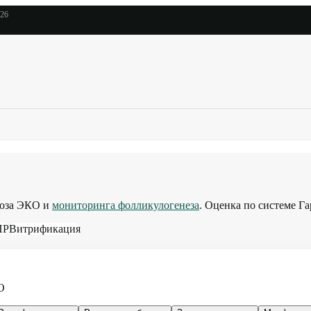
026
ноза ЭКО и
мониторинга фолликулогенеза
. Оценка по системе Г
ПР
Витрификация
О