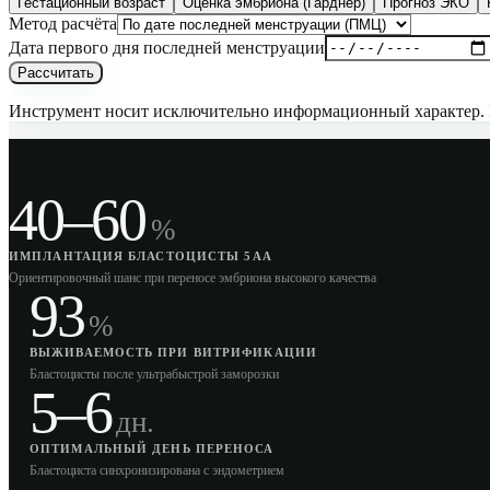
Гестационный возраст
Оценка эмбриона (Гарднер)
Прогноз ЭКО
Метод расчёта
Дата первого дня последней менструации
Рассчитать
Инструмент носит исключительно информационный характер. Н
40–60
%
ИМПЛАНТАЦИЯ БЛАСТОЦИСТЫ 5AA
Ориентировочный шанс при переносе эмбриона высокого качества
93
%
ВЫЖИВАЕМОСТЬ ПРИ ВИТРИФИКАЦИИ
Бластоцисты после ультрабыстрой заморозки
5–6
дн.
ОПТИМАЛЬНЫЙ ДЕНЬ ПЕРЕНОСА
Бластоциста синхронизирована с эндометрием