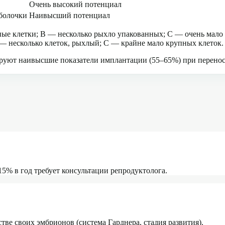
Очень высокий потенциал
болочки
Наивысший потенциал
ые клетки; B — несколько рыхло упакованных; C — очень мало 
 — несколько клеток, рыхлый; C — крайне мало крупных клеток.
уют наивысшие показатели имплантации (55–65%) при переносе
% в год требует консультации репродуктолога.
ве своих эмбрионов (система Гарднера, стадия развития).