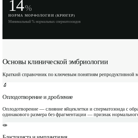
14
%
НОРМА МОРФОЛОГИИ (КРЮГЕР)
Минимальный % нормальных сперматозоидов
Основы клинической эмбриологии
Краткий справочник по ключевым понятиям репродуктивной 
🔬
Оплодотворение и дробление
Оплодотворение — слияние яйцеклетки и сперматозоида с образ
одинакового размера без фрагментации — признак нормального
🧫
Бластоциста и имплантация