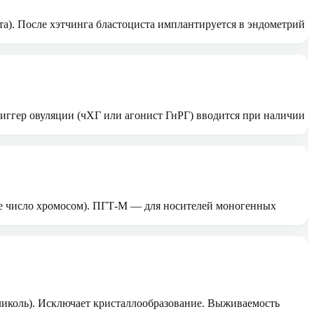
та). После хэтчинга бластоциста имплантируется в эндометрий
иггер овуляции (чХГ или агонист ГнРГ) вводится при наличии
е число хромосом). ПГТ-М — для носителей моногенных
иколь). Исключает кристаллообразование. Выживаемость