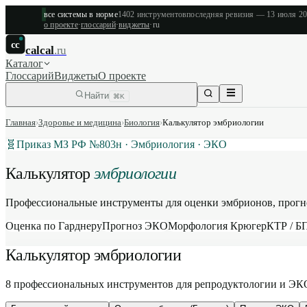
все системы в норме
1402
инструментов
последняя ревизия —
13 июля 2
о проекте
·
глоссарий
·
виджеты
·
ru
cc
calcal
.ru
Каталог
Глоссарий
Виджеты
О проекте
Найти
⌘K
Главная
›
Здоровье и медицина
›
Биология
›
Калькулятор эмбриологии
🧬
Приказ МЗ РФ №803н · Эмбриология · ЭКО
Калькулятор
эмбриологии
Профессиональные инструменты для оценки эмбрионов, прог
Оценка по Гарднеру
Прогноз ЭКО
Морфология Крюгер
КТР / Б
Калькулятор эмбриологии
8 профессиональных инструментов для репродуктологии и ЭК