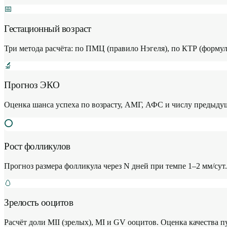
📅
Гестационный возраст
Три метода расчёта: по ПМЦ (правило Нэгеля), по КТР (формул
🔬
Прогноз ЭКО
Оценка шанса успеха по возрасту, АМГ, АФС и числу предыдущ
⭕
Рост фолликулов
Прогноз размера фолликула через N дней при темпе 1–2 мм/сут
🥚
Зрелость ооцитов
Расчёт доли MII (зрелых), MI и GV ооцитов. Оценка качества п