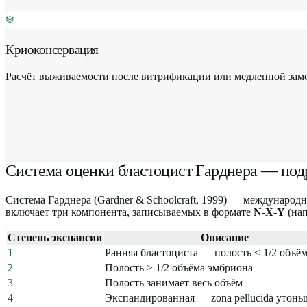
❄️
Криоконсервация
Расчёт выживаемости после витрификации или медленной замор
Система оценки бластоцист Гарднера — под
Система Гарднера (Gardner & Schoolcraft, 1999) — международ
включает три компонента, записываемых в формате
N-X-Y
(на
Степень экспансии
Описание
1
Ранняя бластоциста — полость < 1/2 объё
2
Полость ≥ 1/2 объёма эмбриона
3
Полость занимает весь объём
4
Экспандированная — zona pellucida утонь