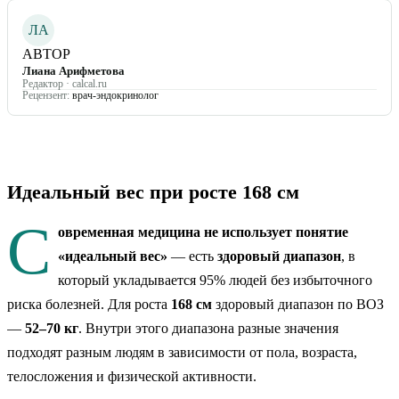
ЛА
АВТОР
Лиана Арифметова
Редактор · calcal.ru
Рецензент:
врач-эндокринолог
Идеальный вес при росте
168
см
С
овременная медицина не использует понятие
«идеальный вес»
— есть
здоровый диапазон
, в
который укладывается 95% людей без избыточного
риска болезней. Для роста
168
см
здоровый диапазон по ВОЗ
—
52
–
70
кг
. Внутри этого диапазона разные значения
подходят разным людям в зависимости от пола, возраста,
телосложения и физической активности.