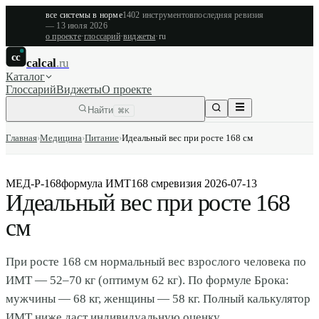
все системы в норме
1402
инструментов
последняя ревизия
—
13 июля 2026
о проекте
·
глоссарий
·
виджеты
·
ru
cc
calcal
.ru
Каталог
Глоссарий
Виджеты
О проекте
Найти
⌘K
Главная
›
Медицина
›
Питание
›
Идеальный вес при росте 168 см
МЕД-Р-168
формула ИМТ
168 см
ревизия
2026-07-13
Идеальный вес при росте 168
см
При росте 168 см нормальный вес взрослого человека по
ИМТ — 52–70 кг (оптимум 62 кг). По формуле Брока:
мужчины — 68 кг, женщины — 58 кг. Полный калькулятор
ИМТ ниже даст индивидуальную оценку.