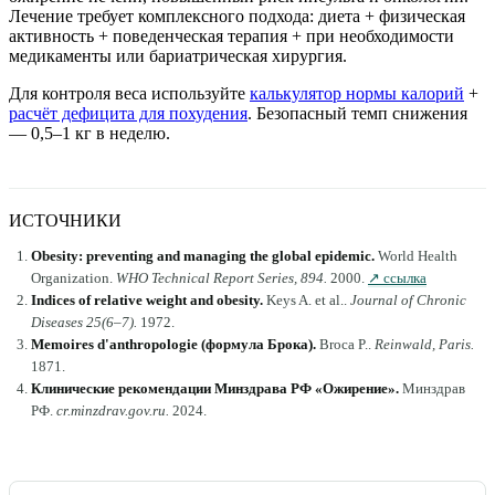
Лечение требует комплексного подхода: диета + физическая
активность + поведенческая терапия + при необходимости
медикаменты или бариатрическая хирургия.
Для контроля веса используйте
калькулятор нормы калорий
+
расчёт дефицита для похудения
. Безопасный темп снижения
— 0,5–1 кг в неделю.
ИСТОЧНИКИ
Obesity: preventing and managing the global epidemic
.
World Health
Organization
.
WHO Technical Report Series, 894
.
2000
.
↗ ссылка
Indices of relative weight and obesity
.
Keys A. et al.
.
Journal of Chronic
Diseases 25(6–7)
.
1972
.
Memoires d'anthropologie (формула Брока)
.
Broca P.
.
Reinwald, Paris
.
1871
.
Клинические рекомендации Минздрава РФ «Ожирение»
.
Минздрав
РФ
.
cr.minzdrav.gov.ru
.
2024
.