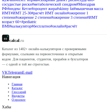
сосудистые риски
#
метаболический синдром
#
Минздрав
РФ
#
индекс Кетле
#
процент жира
#
skinny fat
#
мышечная масса
ИМТ
#
ИМТ 25-30
#
расчёт ИМТ онлайн
#
ожирение 1
степени
#
ожирение 2 степени
#
ожирение 3 степени
#
ИМТ
возраст 60+
#
pediatric
BMI
#
калькулятор
#
бесплатно
#
онлайн
#
расчёт
cc
calcal
.ru
Каталог из
1402
+ онлайн-калькуляторов с проверяемыми
формулами, ссылками на первоисточники и открытым
кодом. Для пациентов, студентов, прорабов и бухгалтеров
— с одной и той же строгостью.
VK
Telegram
E-mail
Навигация
Главная
Каталог
Глоссарий
Виджеты
О проекте
Хабы