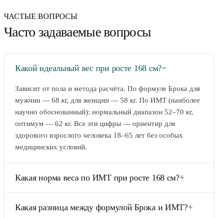
ЧАСТЫЕ ВОПРОСЫ
Часто задаваемые вопросы
Какой идеальный вес при росте 168 см?
−
Зависит от пола и метода расчёта. По формуле Брока для
мужчин — 68 кг, для женщин — 58 кг. По ИМТ (наиболее
научно обоснованный): нормальный диапазон 52–70 кг,
оптимум — 62 кг. Все эти цифры — ориентир для
здорового взрослого человека 18–65 лет без особых
медицинских условий.
Какая норма веса по ИМТ при росте 168 см?
+
По формуле ИМТ (вес / рост² в м²): норма 18,5–24,9 →
Какая разница между формулой Брока и ИМТ?
+
при росте 168 см это 52–70 кг. Меньше — недостаточный