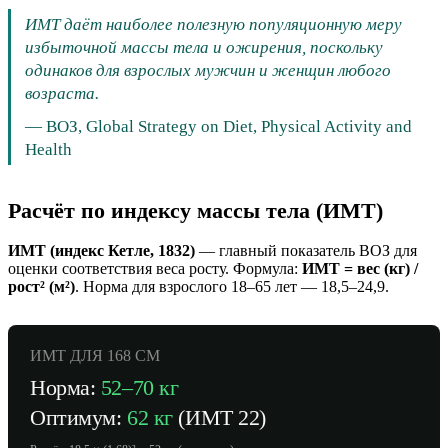
ИМТ даёт наиболее полезную популяционную меру
избыточной массы тела и ожирения, поскольку
одинаков для взрослых мужчин и женщин любого
возраста.
—
ВОЗ, Global Strategy on Diet, Physical Activity and
Health
Расчёт по индексу массы тела (ИМТ)
ИМТ (индекс Кетле, 1832)
— главный показатель ВОЗ для
оценки соответствия веса росту. Формула:
ИМТ = вес (кг) /
рост² (м²)
. Норма для взрослого 18–65 лет — 18,5–24,9.
ИМТ ДЛЯ
168
СМ
Норма:
52
–
70
кг
Оптимум:
62
кг
(ИМТ 22)