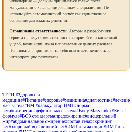
инженерные — должны приниматься только после
консультации с квалифицированным специалистом. Не
используйте автоматический расчёт как единственное
основание для важных решений.
Ограничение ответственности.
Авторы и разработчики
сервиса не несут ответственности за прямой или косвенный
ущерб, возникший из-за использования данных расчётов.
Пользователь принимает на себя всю ответственность за
интерпретацию результатов.
ТЕГИ:
#
Здоровье и
медицина
#
Питание
#
здоровье
#
медицина
#
диагностика
#
лечение
массы тела
#
BMI
#
калькулятор ИМТ
#
норма
веса
#
ожирение
#
дефицит массы тела
#
Body Mass Index
#
Кетле
формула
#
ВОЗ стандарты
#
предожирение
#
висцеральный
жир
#
абдоминальное ожирение
#
состав тела
#
скрининг
вес
#
здоровый вес
#
лишний вес
#
ИМТ для женщин
#
ИМТ для
мужчин
#
ИМТ норма
#
сахарный диабет риск
#
сердечно-