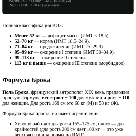
Расчёт: 18,5 × (
1.68
)² =
52
кг (минимум)
24,9 × (
1.68
)² =
70
кг (максимум)
Полная классификация ВОЗ:
Менее
52
кг
— дефицит массы (ИМТ < 18,5).
52
–
70
кг
— норма (ИМТ 18,5–24,9).
71
–
84
кг
— предожирение (ИМТ 25–29,9).
85
–
99
кг
— ожирение I степени (ИМТ 30–34,9).
99
–
113
кг
— ожирение II степени.
113
кг и выше
— ожирение III степени (морбидное).
Формула Брока
Поль Брока
, французский антрополог XIX века, предложил
простую формулу:
вес = рост − 100
для мужчин и
рост − 110
для женщин. Для роста
168
см это
68
кг (М) и
58
кг (Ж).
Формула Брока проста, но имеет ограничения:
Хорошо работает для роста 155–175 см, плохо — для
крайностей (для роста 200 см даёт 100 кг — это уже
верхняя граница нормы по ИМТ).