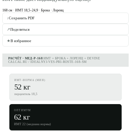
168
см · ИМТ 18,5–24,9 · Брока · Лоренц
↓
Сохранить PDF
↗
Поделиться
★
В избранное
РАСЧЁТ · МЕД-Р-168
|
ИМТ + БРОКА + ЛОРЕНЦ + DEVINE
CALCAL.RU / IDEALNYJ-VES-PRI-ROSTE-168-SM
ИМТ-НОРМА (МИН)
52 кг
перцентиль 18,5
ОПТИМУМ
62 кг
ИМТ 22 (медиана нормы)