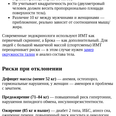
Не учитывает квадратичность роста (двухметровый
человек должен весить пропорционально площади
поверхности тела).
Различие 10 кг между мужчинами и женщинами —
приближение, реально зависит от соотношения мышц/
жира.
Современные эндокринологи используют ИМТ как
первичный скрининг, а Брока — как дополнительный. Для
людей с большой мышечной массой (спортсмены) ИМТ
переоценивает риски — в этом случае нужен
замер
окружности талии
и анализ состава тела.
Риски при отклонении
Дефицит массы (менее
52
кг)
— анемия, остеопороз,
гормональные нарушения, у женщин — аменорея и проблемы
с зачатием.
Предожирение (
71
–
84
кг)
— повышенный риск гипертонии,
нарушения липидного обмена, инсулинорезистентности.
Ожирение (
85
кг и выше)
— диабет 2 типа, ИБС, апноэ сна,
ожирение печени, повышенный риск инсульта и онкологии.