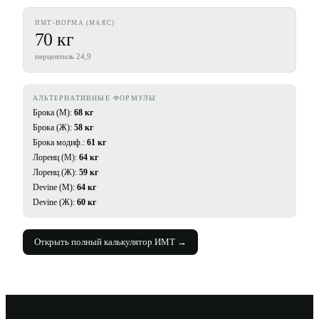
ИМТ-НОРМА (МАКС)
70 кг
перцентиль 24,9
АЛЬТЕРНАТИВНЫЕ ФОРМУЛЫ
Брока (М):
68
кг
Брока (Ж):
58
кг
Брока модиф.:
61
кг
Лоренц (М):
64
кг
Лоренц (Ж):
59
кг
Devine (М):
64
кг
Devine (Ж):
60
кг
Открыть полный калькулятор ИМТ →