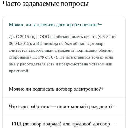
Часто задаваемые вопросы
Можно ли заключить договор без печати?
−
Да. С 2015 года ООО не обязано иметь печать (ФЗ-82 от
06.04.2015), а ИП никогда не был обязан. Договор
считается заключённым с момента подписания обеими
сторонами (ТК РФ ст. 67). Печать ставится только если
она у работодателя есть и предусмотрена уставом или
практикой.
Можно ли подписать договор электронно?
+
Да, через систему ЭКДО (электронный кадровый
Что если работник — иностранный гражданин?
+
документооборот) — ФЗ-377 от 22.11.2021. Работодатель
настраивает информационную систему, работник даёт
Дополнительно нужны: разрешение на работу или патент
письменное согласие. Подписание — УКЭП работодателя
ГПД (договор подряда) или трудовой договор —
(для безвизовых из СНГ — патент с НДФЛ авансом по