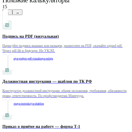
Похожие калькуляторы
15
←
→
Подпись на PDF (визуальная)
Нарисуйте подпись мышью или пальцем, разместите на PDF, скачайте signed.pdf.
Через pdf-lib в браузере. Не УКЭП.
/
elektronnaya-podpis-pdf-vizualnaya-onlajn
Должностная инструкция — шаблон по ТК РФ
Конструктор должностной инструкции: общие положения, требования, обязанности,
права, ответственность. По профстандартам Минтруда.
/
dolzhnostnaya-instrukciya-shablon
Приказ о приёме на работу — форма Т-1