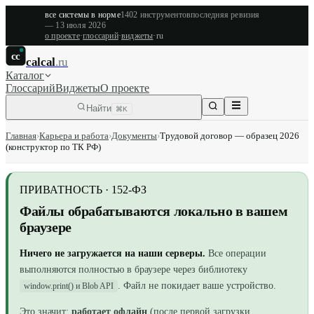
все системы в норме
1402
инструментов
последняя ревизия
—
13 июля 2026
о проекте
·
глоссарий
·
виджеты
·
ru
cc
calcal
.ru
Каталог
Глоссарий
Виджеты
О проекте
Найти
⌘K
Главная
›
Карьера и работа
›
Документы
›
Трудовой договор — образец 2026
(конструктор по ТК РФ)
ПРИВАТНОСТЬ · 152-ФЗ
Файлы обрабатываются локально в вашем
браузере
Ничего не загружается на наши серверы.
Все операции
выполняются полностью в браузере
через библиотеку
. Файл не покидает ваше устройство.
window.print() и Blob API
Это значит:
работает офлайн
(после первой загрузки