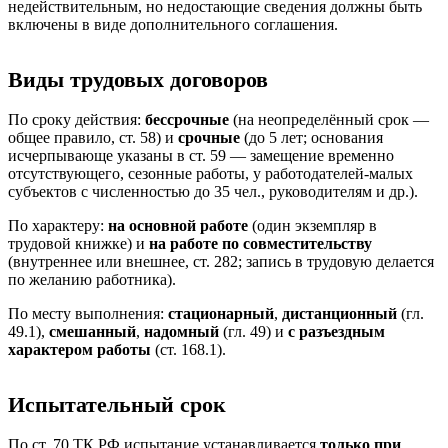
недействительным, но недостающие сведения должны быть
включены в виде дополнительного соглашения.
Виды трудовых договоров
По сроку действия:
бессрочные
(на неопределённый срок —
общее правило, ст. 58) и
срочные
(до 5 лет; основания
исчерпывающе указаны в ст. 59 — замещение временно
отсутствующего, сезонные работы, у работодателей-малых
субъектов с численностью до 35 чел., руководителям и др.).
По характеру:
на основной работе
(один экземпляр в
трудовой книжке) и
на работе по совместительству
(внутреннее или внешнее, ст. 282; запись в трудовую делается
по желанию работника).
По месту выполнения:
стационарный
,
дистанционный
(гл.
49.1),
смешанный
,
надомный
(гл. 49) и
с разъездным
характером работы
(ст. 168.1).
Испытательный срок
По ст. 70 ТК РФ испытание устанавливается
только при