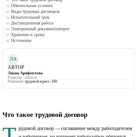
01
Обязательные условия
02
Виды трудовых договоров
03
Испытательный срок
04
Дистанционная работа
05
Электронный документооборот
06
Хранение и сроки
07
Источники
08
ЛА
АВТОР
Лиана Арифметова
Редактор · calcal.ru
Рецензент:
трудовой юрист / HR
Что такое трудовой договор
Т
рудовой договор — соглашение между работодателем
и работником, по которому работодатель обязуется