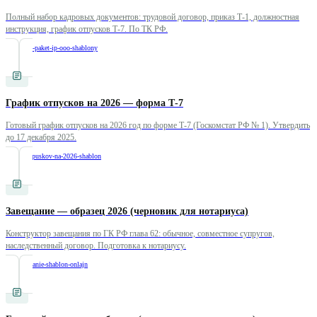
Полный набор кадровых документов: трудовой договор, приказ Т-1, должностная
инструкция, график отпусков Т-7. По ТК РФ.
/
kadrovyj-paket-ip-ooo-shablony
График отпусков на 2026 — форма Т-7
Готовый график отпусков на 2026 год по форме Т-7 (Госкомстат РФ № 1). Утвердить
до 17 декабря 2025.
/
grafik-otpuskov-na-2026-shablon
Завещание — образец 2026 (черновик для нотариуса)
Конструктор завещания по ГК РФ глава 62: обычное, совместное супругов,
наследственный договор. Подготовка к нотариусу.
/
zaveshchanie-shablon-onlajn