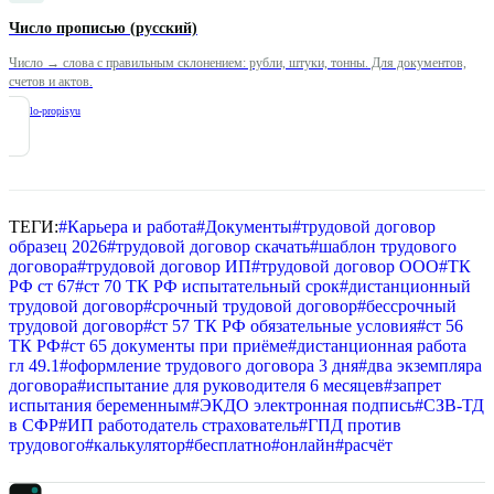
Число прописью (русский)
Число → слова с правильным склонением: рубли, штуки, тонны. Для документов,
счетов и актов.
/
chislo-propisyu
ТЕГИ:
#
Карьера и работа
#
Документы
#
трудовой договор
образец 2026
#
трудовой договор скачать
#
шаблон трудового
договора
#
трудовой договор ИП
#
трудовой договор ООО
#
ТК
РФ ст 67
#
ст 70 ТК РФ испытательный срок
#
дистанционный
трудовой договор
#
срочный трудовой договор
#
бессрочный
трудовой договор
#
ст 57 ТК РФ обязательные условия
#
ст 56
ТК РФ
#
ст 65 документы при приёме
#
дистанционная работа
гл 49.1
#
оформление трудового договора 3 дня
#
два экземпляра
договора
#
испытание для руководителя 6 месяцев
#
запрет
испытания беременным
#
ЭКДО электронная подпись
#
СЗВ-ТД
в СФР
#
ИП работодатель страхователь
#
ГПД против
трудового
#
калькулятор
#
бесплатно
#
онлайн
#
расчёт