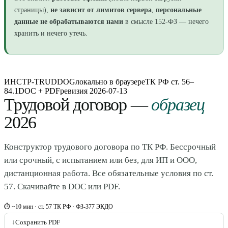
страницы),
не зависит от лимитов сервера
,
персональные
данные не обрабатываются нами
в смысле 152-ФЗ — нечего
хранить и нечего утечь.
ИНСТР-TRUDDOG
локально в браузере
ТК РФ ст. 56–
84.1
DOC + PDF
ревизия
2026-07-13
Трудовой договор —
образец
2026
Конструктор трудового договора по ТК РФ. Бессрочный
или срочный, с испытанием или без, для ИП и ООО,
дистанционная работа. Все обязательные условия по ст.
57. Скачивайте в DOC или PDF.
⏱ ~10 мин · ст. 57 ТК РФ · ФЗ-377 ЭКДО
↓
Сохранить PDF