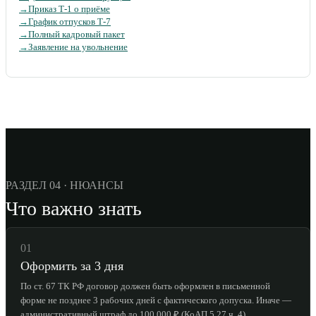
→
Приказ Т-1 о приёме
→
График отпусков Т-7
→
Полный кадровый пакет
→
Заявление на увольнение
РАЗДЕЛ 04 · НЮАНСЫ
Что важно знать
01
Оформить за 3 дня
По ст. 67 ТК РФ договор должен быть оформлен в письменной
форме не позднее 3 рабочих дней с фактического допуска. Иначе —
административный штраф до 100 000 ₽ (КоАП 5.27 ч. 4).