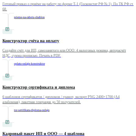
Готовый приказ о приёме на работу по форме Т-1 (Госкомстат РФ № 1). По ТК РФ ст.
68.
/
prikaz-o-prieme-na-rabotu-shablon
Конструктор счёта на оплату
Создайте счёт для ИП, самозанятого или ООО: 4 налоговых режима, авторасчёт
НДС, сумма прописью. Печать в PDF.
/
schet-na-oplatu-onlajn-konstruktor
Конструктор сертификата и диплома
6 шаблонов сертификатов / дипломов / грамот, экспорт PNG 2400×1700 (A4
альбомная), пакетная генерация до 50 получателей.
/
konstruktor-sertifikata-diploma-onlajn
Кадровый пакет ИП и ООО — 4 шаблона