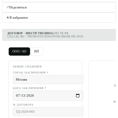
↗
Поделиться
★
В избранное
ДОГОВОР · ИНСТР-TRUDDOG
|
ПО ТК РФ
CALCAL.RU / TRUDOVOJ-DOGOVOR-SHABLON-2026
ООО / АО
ИП
ОБЩИЕ СВЕДЕНИЯ
ГОРОД ЗАКЛЮЧЕНИЯ
*
За
ДАТА ЗАКЛЮЧЕНИЯ
*
по
№ ДОГОВОРА