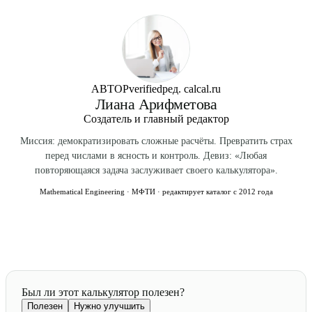
требование действует и после увольнения работника.
взыскания — 1 месяц с обнаружения, не позднее 6 мес. с
Хранение можно вести в электронной форме при условии
совершения.
равнозначности (ФЗ-377).
АВТОР
verified
ред. calcal.ru
Лиана Арифметова
Создатель и главный редактор
Миссия: демократизировать сложные расчёты. Превратить страх
перед числами в ясность и контроль. Девиз: «Любая
повторяющаяся задача заслуживает своего калькулятора».
Mathematical Engineering · МФТИ · редактирует каталог с 2012 года
Был ли этот калькулятор полезен?
Полезен
Нужно улучшить