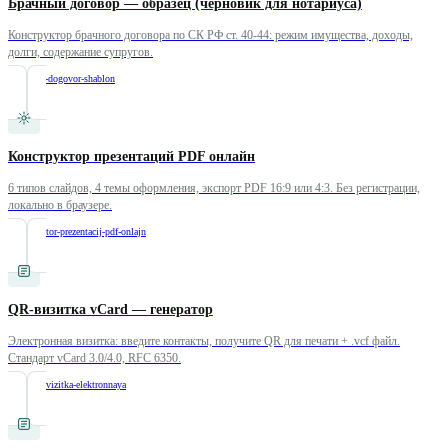
Брачный договор — образец (черновик для нотариуса)
Конструктор брачного договора по СК РФ ст. 40-44: режим имущества, доходы,
долги, содержание супругов.
/
brachnyj-dogovor-shablon
Конструктор презентаций PDF онлайн
6 типов слайдов, 4 темы оформления, экспорт PDF 16:9 или 4:3. Без регистрации,
локально в браузере.
/
konstruktor-prezentacij-pdf-onlajn
QR-визитка vCard — генератор
Электронная визитка: введите контакты, получите QR для печати + .vcf файл.
Стандарт vCard 3.0/4.0, RFC 6350.
/
vcard-qr-vizitka-elektronnaya