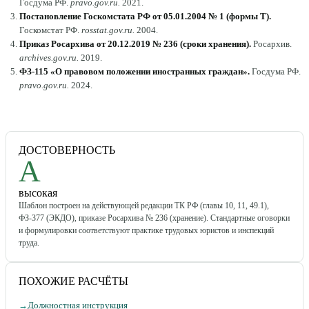
Госдума РФ
.
pravo.gov.ru
.
2021
.
Постановление Госкомстата РФ от 05.01.2004 № 1 (формы Т)
.
Госкомстат РФ
.
rosstat.gov.ru
.
2004
.
Приказ Росархива от 20.12.2019 № 236 (сроки хранения)
.
Росархив
.
archives.gov.ru
.
2019
.
ФЗ-115 «О правовом положении иностранных граждан»
.
Госдума РФ
.
pravo.gov.ru
.
2024
.
ДОСТОВЕРНОСТЬ
A
высокая
Шаблон построен на действующей редакции ТК РФ (главы 10, 11, 49.1),
ФЗ-377 (ЭКДО), приказе Росархива № 236 (хранение). Стандартные оговорки
и формулировки соответствуют практике трудовых юристов и инспекций
труда.
ПОХОЖИЕ РАСЧЁТЫ
→
Должностная инструкция