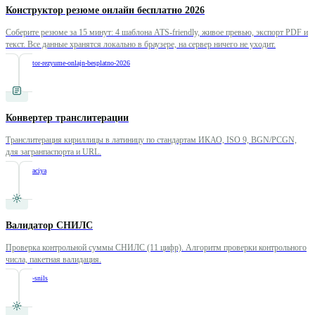
Конструктор резюме онлайн бесплатно 2026
Соберите резюме за 15 минут: 4 шаблона ATS-friendly, живое превью, экспорт PDF и
текст. Все данные хранятся локально в браузере, на сервер ничего не уходит.
/
konstruktor-rezyume-onlajn-besplatno-2026
Конвертер транслитерации
Транслитерация кириллицы в латиницу по стандартам ИКАО, ISO 9, BGN/PCGN,
для загранпаспорта и URL.
/
transliteraciya
Валидатор СНИЛС
Проверка контрольной суммы СНИЛС (11 цифр). Алгоритм проверки контрольного
числа, пакетная валидация.
/
validator-snils