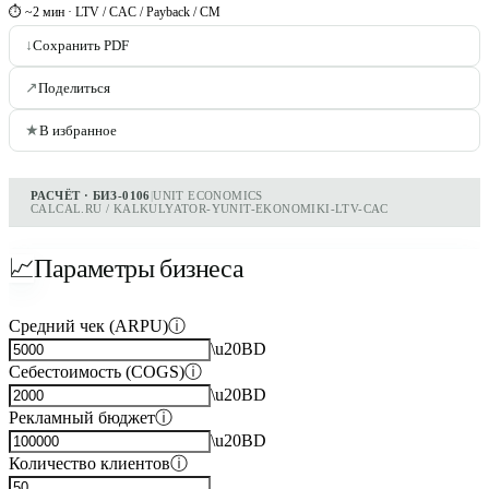
⏱ ~2 мин · LTV / CAC / Payback / CM
↓
Сохранить PDF
↗
Поделиться
★
В избранное
РАСЧЁТ · БИЗ-0106
|
UNIT ECONOMICS
CALCAL.RU / KALKULYATOR-YUNIT-EKONOMIKI-LTV-CAC
📈
Параметры бизнеса
Средний чек (ARPU)
ⓘ
\u20BD
Себестоимость (COGS)
ⓘ
\u20BD
Рекламный бюджет
ⓘ
\u20BD
Количество клиентов
ⓘ