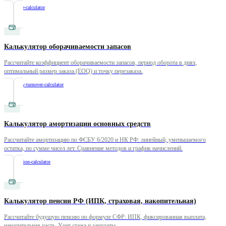
/
mortgage-calculator
Калькулятор оборачиваемости запасов
Рассчитайте коэффициент оборачиваемости запасов, период оборота в днях,
оптимальный размер заказа (EOQ) и точку перезаказа.
/
inventory-turnover-calculator
Калькулятор амортизации основных средств
Рассчитайте амортизацию по ФСБУ 6/2020 и НК РФ: линейный, уменьшаемого
остатка, по сумме чисел лет. Сравнение методов и график начислений.
/
depreciation-calculator
Калькулятор пенсии РФ (ИПК, страховая, накопительная)
Рассчитайте будущую пенсию по формуле СФР: ИПК, фиксированная выплата,
накопительная часть. Учет стажа и зарплаты.