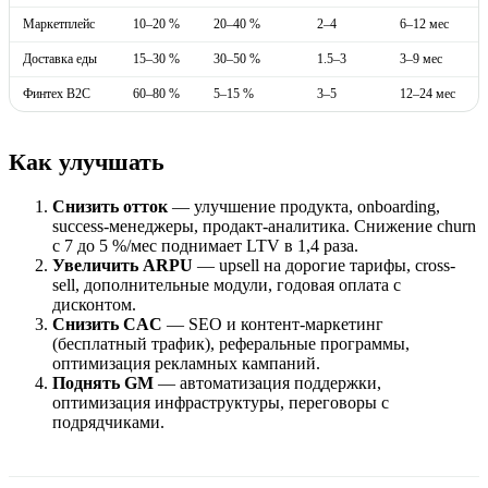
Маркетплейс
10–20 %
20–40 %
2–4
6–12 мес
Доставка еды
15–30 %
30–50 %
1.5–3
3–9 мес
Финтех B2C
60–80 %
5–15 %
3–5
12–24 мес
Как улучшать
Снизить отток
— улучшение продукта, onboarding,
success-менеджеры, продакт-аналитика. Снижение churn
с 7 до 5 %/мес поднимает LTV в 1,4 раза.
Увеличить ARPU
— upsell на дорогие тарифы, cross-
sell, дополнительные модули, годовая оплата с
дисконтом.
Снизить CAC
— SEO и контент-маркетинг
(бесплатный трафик), реферальные программы,
оптимизация рекламных кампаний.
Поднять GM
— автоматизация поддержки,
оптимизация инфраструктуры, переговоры с
подрядчиками.