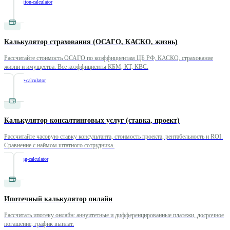
/
amortization-calculator
Калькулятор страхования (ОСАГО, КАСКО, жизнь)
Рассчитайте стоимость ОСАГО по коэффициентам ЦБ РФ, КАСКО, страхование
жизни и имущества. Все коэффициенты КБМ, КТ, КВС.
/
insurance-calculator
Калькулятор консалтинговых услуг (ставка, проект)
Рассчитайте часовую ставку консультанта, стоимость проекта, рентабельность и ROI.
Сравнение с наймом штатного сотрудника.
/
consulting-calculator
Ипотечный калькулятор онлайн
Рассчитать ипотеку онлайн: аннуитетные и дифференцированные платежи, досрочное
погашение, график выплат.