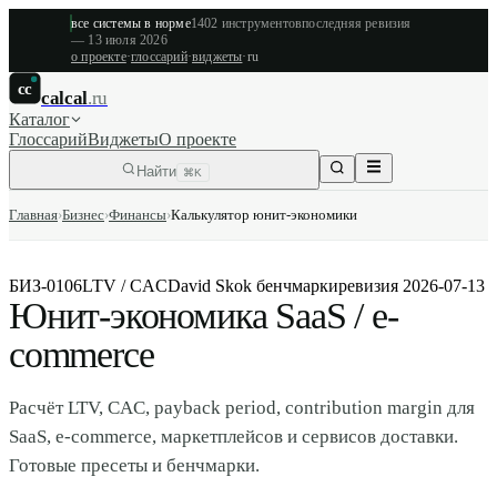
все системы в норме
1402
инструментов
последняя ревизия
—
13 июля 2026
о проекте
·
глоссарий
·
виджеты
·
ru
cc
calcal
.ru
Каталог
Глоссарий
Виджеты
О проекте
Найти
⌘K
Главная
›
Бизнес
›
Финансы
›
Калькулятор юнит-экономики
БИЗ-0106
LTV / CAC
David Skok бенчмарки
ревизия
2026-07-13
Юнит-экономика SaaS / e-
commerce
Расчёт LTV, CAC, payback period, contribution margin для
SaaS, e-commerce, маркетплейсов и сервисов доставки.
Готовые пресеты и бенчмарки.