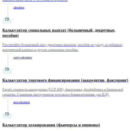
/
pension-calculator
Калькулятор социальных выплат (больничный, декретные,
пособия)
Рассчитайте больничный лист, декретные выплаты, пособие по уходу за ребенком,
материнский капитал и другие социальные пособия.
/
social-security-calculator
Калькулятор торгового финансирования (аккредитив, факторинг)
Расчёт стоимости аккредитива (UCP 600), факторинга, форфейтинга и банковской
гарантии. Сравнение инструментов торгового финансирования для ВЭД.
/
trade-finance-calculator
Калькулятор хеджирования (фьючерсы и опционы)