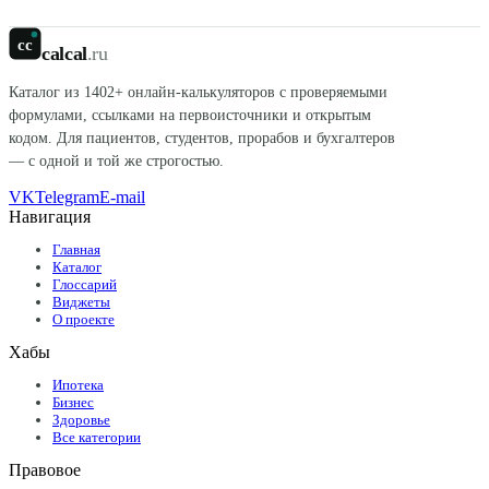
cc
calcal
.ru
Каталог из
1402
+ онлайн-калькуляторов с проверяемыми
формулами, ссылками на первоисточники и открытым
кодом. Для пациентов, студентов, прорабов и бухгалтеров
— с одной и той же строгостью.
VK
Telegram
E-mail
Навигация
Главная
Каталог
Глоссарий
Виджеты
О проекте
Хабы
Ипотека
Бизнес
Здоровье
Все категории
Правовое