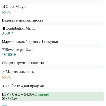
📊
Gross Margin
60.0%
Валовая маржинальность
💲
Contribution Margin
3 000 ₽
Маржинальный доход с 1 покупки
💵
Revenue per User
180 000 ₽
Общая выручка с клиента
📈
Маржинальность
60.0%
3 000 ₽ с каждой продажи
LTV / CAC =
54.00
x
Отлично
0
1x
3x
5x+