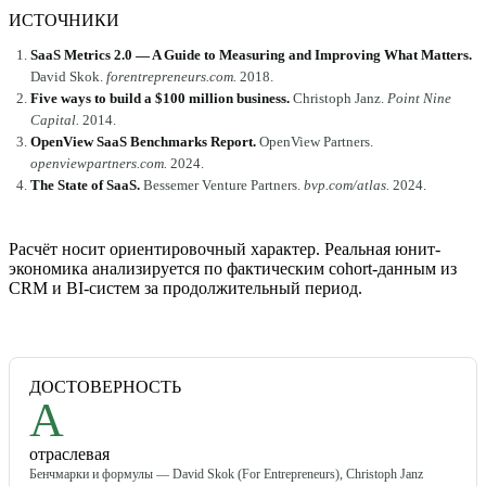
ИСТОЧНИКИ
SaaS Metrics 2.0 — A Guide to Measuring and Improving What Matters
.
David Skok
.
forentrepreneurs.com
.
2018
.
Five ways to build a $100 million business
.
Christoph Janz
.
Point Nine
Capital
.
2014
.
OpenView SaaS Benchmarks Report
.
OpenView Partners
.
openviewpartners.com
.
2024
.
The State of SaaS
.
Bessemer Venture Partners
.
bvp.com/atlas
.
2024
.
Расчёт носит ориентировочный характер. Реальная юнит-
экономика анализируется по фактическим cohort-данным из
CRM и BI-систем за продолжительный период.
ДОСТОВЕРНОСТЬ
A
отраслевая
Бенчмарки и формулы — David Skok (For Entrepreneurs), Christoph Janz