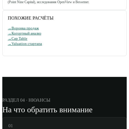
(Point Nine Capital), исследования OpenView и Bessemer.
ПОХОЖИЕ РАСЧЁТЫ
→
Воронка продаж
→
Когортный анализ
→
Cap Table
→
Valuation стартапа
РАЗДЕЛ 04 · НЮАНСЫ
На что обратить внимание
01