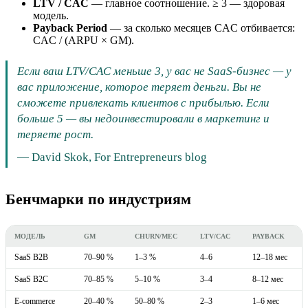
LTV / CAC
— главное соотношение. ≥ 3 — здоровая
модель.
Payback Period
— за сколько месяцев CAC отбивается:
CAC / (ARPU × GM).
Если ваш LTV/CAC меньше 3, у вас не SaaS-бизнес — у
вас приложение, которое теряет деньги. Вы не
сможете привлекать клиентов с прибылью. Если
больше 5 — вы недоинвестировали в маркетинг и
теряете рост.
—
David Skok, For Entrepreneurs blog
Бенчмарки по индустриям
МОДЕЛЬ
GM
CHURN/МЕС
LTV/CAC
PAYBACK
SaaS B2B
70–90 %
1–3 %
4–6
12–18 мес
SaaS B2C
70–85 %
5–10 %
3–4
8–12 мес
E-commerce
20–40 %
50–80 %
2–3
1–6 мес