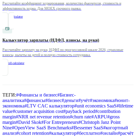
Рассчитайте коэффициент хеджирования, количество фьючерсов, стоимость и
эффективность хеджа. Для MOEX срочного рынка.
/
hedge-calculator
Калькулятор зарплаты (НДФЛ, взносы, на руки)
Рассчитайте зарплату на руки, НДФЛ по прогрессивной шкале 2026, страховые
взносы, вычеты на детей и полную стоимость сотрудника.
/
payroll-calculator
ТЕГИ:
#
Финансы и бизнес
#
Бизнес-
аналитика
#
финансы
#
бизнес
#
деньги
#
учёт
#
экономика
#
юнит-
экономика
#
LTV CAC калькулятор
#
unit economics SaaS
#
lifetime
value
#
customer acquisition cost
#
payback period
#
contribution
margin
#
NRR net revenue retention
#
churn rate
#
ARPU
#
gross
margin
#
David Skok
#
For Entrepreneurs
#
Christoph Janz Point
Nine
#
OpenView SaaS Benchmarks
#
Bessemer SaaS
#
когортный
анализ
#
cohort retention
#
калькулятор
#
бесплатно
#
онлайн
#
расчёт