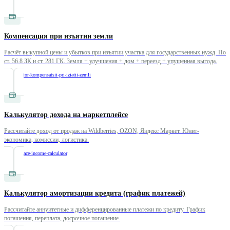
Компенсация при изъятии земли
Расчёт выкупной цены и убытков при изъятии участка для государственных нужд. По
ст. 56.8 ЗК и ст. 281 ГК. Земля + улучшения + дом + переезд + упущенная выгода.
/
kalkulyator-kompensatsii-pri-iziatii-zemli
Калькулятор дохода на маркетплейсе
Рассчитайте доход от продаж на Wildberries, OZON, Яндекс Маркет. Юнит-
экономика, комиссии, логистика.
/
marketplace-income-calculator
Калькулятор амортизации кредита (график платежей)
Рассчитайте аннуитетные и дифференцированные платежи по кредиту. График
погашения, переплата, досрочное погашение.