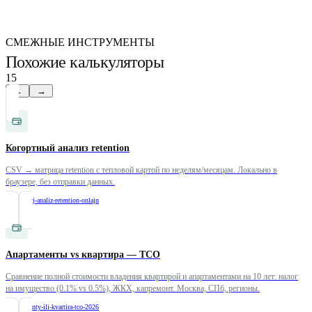
СМЕЖНЫЕ ИНСТРУМЕНТЫ
Похожие калькуляторы
15
←
→
Когортный анализ retention
CSV → матрица retention с тепловой картой по неделям/месяцам. Локально в
браузере, без отправки данных.
/
kohortnyj-analiz-retention-onlajn
Апартаменты vs квартира — TCO
Сравнение полной стоимости владения квартирой и апартаментами на 10 лет: налог
на имущество (0.1% vs 0.5%), ЖКХ, капремонт. Москва, СПб, регионы.
/
apartamenty-ili-kvartira-tco-2026