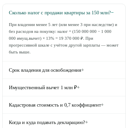
Сколько налог с продажи квартиры за 150 млн?
−
При владении менее 5 лет (или менее 3 при наследстве) и
без расходов на покупку: налог = (150 000 000 − 1 000
000 имущ.вычет) × 13% = 19 370 000 ₽. При
прогрессивной шкале с учётом другой зарплаты — может
быть выше.
Срок владения для освобождения
+
5 лет — общий случай. 3 года — при наследовании,
Имущественный вычет 1 млн ₽
+
дарении от близких родственников, приватизации,
договоре пожизненного содержания. После окончания
По ст. 220 НК РФ — вычет 1 000 000 ₽ при продаже
срока продажа полностью освобождается от НДФЛ.
Кадастровая стоимость и 0,7 коэффициент
+
квартиры. Применяется до расчёта НДФЛ. Также можно
вычесть документально подтверждённые расходы на
Если цена в договоре <70% от кадастровой стоимости —
приобретение (если выгоднее).
Когда и куда подавать декларацию?
+
налог считается с 0,7 × кадастровая. Защита от занижения