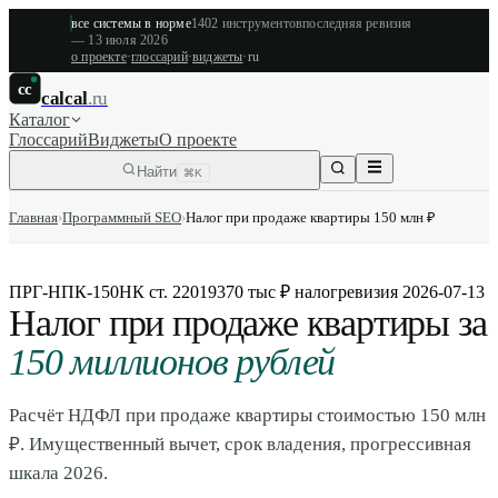
все системы в норме
1402
инструментов
последняя ревизия
—
13 июля 2026
о проекте
·
глоссарий
·
виджеты
·
ru
cc
calcal
.ru
Каталог
Глоссарий
Виджеты
О проекте
Найти
⌘K
Главная
›
Программный SEO
›
Налог при продаже квартиры 150 млн ₽
ПРГ-НПК-150
НК ст. 220
19370 тыс ₽ налог
ревизия
2026-07-13
Налог при продаже квартиры за
150 миллионов рублей
Расчёт НДФЛ при продаже квартиры стоимостью 150 млн
₽. Имущественный вычет, срок владения, прогрессивная
шкала 2026.