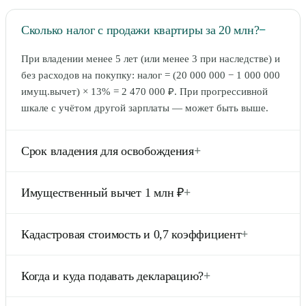
Сколько налог с продажи квартиры за 20 млн?
−
При владении менее 5 лет (или менее 3 при наследстве) и
без расходов на покупку: налог = (20 000 000 − 1 000 000
имущ.вычет) × 13% = 2 470 000 ₽. При прогрессивной
шкале с учётом другой зарплаты — может быть выше.
Срок владения для освобождения
+
5 лет — общий случай. 3 года — при наследовании,
Имущественный вычет 1 млн ₽
+
дарении от близких родственников, приватизации,
договоре пожизненного содержания. После окончания
По ст. 220 НК РФ — вычет 1 000 000 ₽ при продаже
срока продажа полностью освобождается от НДФЛ.
Кадастровая стоимость и 0,7 коэффициент
+
квартиры. Применяется до расчёта НДФЛ. Также можно
вычесть документально подтверждённые расходы на
Если цена в договоре <70% от кадастровой стоимости —
приобретение (если выгоднее).
Когда и куда подавать декларацию?
+
налог считается с 0,7 × кадастровая. Защита от занижения
цены в договоре. Кадастр узнайте на rosreestr.gov.ru.
Декларация 3-НДФЛ — до 30 апреля года, следующего за