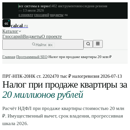
все системы в норме
1402
инструментов
последняя ревизия
—
13 июля 2026
о проекте
·
глоссарий
·
виджеты
·
ru
cc
calcal
.ru
Каталог
Глоссарий
Виджеты
О проекте
Найти
⌘K
Главная
›
Программный SEO
›
Налог при продаже квартиры 20 млн ₽
ПРГ-НПК-20
НК ст. 220
2470 тыс ₽ налог
ревизия
2026-07-13
Налог при продаже квартиры за
20 миллионов рублей
Расчёт НДФЛ при продаже квартиры стоимостью 20 млн
₽. Имущественный вычет, срок владения, прогрессивная
шкала 2026.