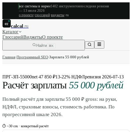
все системы в норме
1402
инструментов
последняя ревизия
—
13 июля 2026
о проекте
·
глоссарий
·
виджеты
·
ru
cc
calcal
.ru
Каталог
Глоссарий
Виджеты
О проекте
Найти
⌘K
Главная
›
Программный SEO
›
Зарплата 55 000 рублей
ПРГ-ЗП-55000
net 47 850 ₽
13-22% НДФЛ
ревизия
2026-07-13
Расчёт зарплаты
55 000 рублей
Полный расчёт для зарплаты 55 000 ₽ gross: на руки,
НДФЛ, страховые взносы, стоимость работника. По
прогрессивной шкале 2026.
⏱ ~30 сек · конкретный расчёт