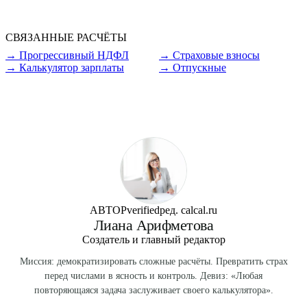
повышающий коэффициент к окладу (1,3-2,0) и северная
надбавка (10-100%). Например, Якутск: коэф. 1,7,
СВЯЗАННЫЕ РАСЧЁТЫ
надбавка до 80% за 5 лет. На gross 55 000 ₽ → 168 300 ₽.
→
Прогрессивный НДФЛ
→
Страховые взносы
→
Калькулятор зарплаты
→
Отпускные
АВТОР
verified
ред. calcal.ru
Лиана Арифметова
Создатель и главный редактор
Миссия: демократизировать сложные расчёты. Превратить страх
перед числами в ясность и контроль. Девиз: «Любая
повторяющаяся задача заслуживает своего калькулятора».