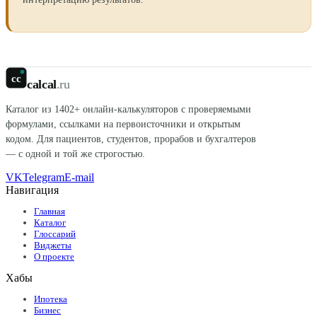
cc
calcal
.ru
Каталог из
1402
+ онлайн-калькуляторов с проверяемыми
формулами, ссылками на первоисточники и открытым
кодом. Для пациентов, студентов, прорабов и бухгалтеров
— с одной и той же строгостью.
VK
Telegram
E-mail
Навигация
Главная
Каталог
Глоссарий
Виджеты
О проекте
Хабы
Ипотека
Бизнес