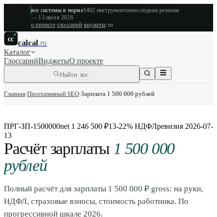
все системы в норме
1402
инструментов
последняя ревизия
—
13 июля 2026
о проекте
·
глоссарий
·
виджеты
·
ru
cc
calcal
.ru
Каталог
Глоссарий
Виджеты
О проекте
Найти
⌘K
Главная
›
Программный SEO
›
Зарплата 1 500 000 рублей
ПРГ-ЗП-1500000
net 1 246 500 ₽
13-22% НДФЛ
ревизия
2026-07-
13
Расчёт зарплаты
1 500 000
рублей
Полный расчёт для зарплаты 1 500 000 ₽ gross: на руки,
НДФЛ, страховые взносы, стоимость работника. По
прогрессивной шкале 2026.