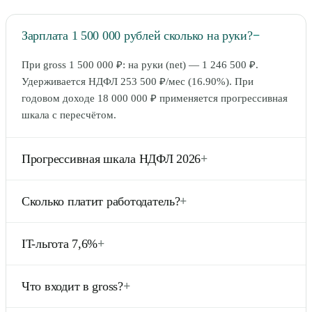
Зарплата 1 500 000 рублей сколько на руки?
−
При gross 1 500 000 ₽: на руки (net) — 1 246 500 ₽.
Удерживается НДФЛ 253 500 ₽/мес (16.90%). При
годовом доходе 18 000 000 ₽ применяется прогрессивная
шкала с пересчётом.
Прогрессивная шкала НДФЛ 2026
+
С 1 января 2025: 13% до 2,4 млн ₽/год, 15% до 5 млн,
Сколько платит работодатель?
+
18% до 20 млн, 20% до 50 млн, 22% свыше. Ставки
применяются ступенчато (только к части дохода в каждом
Кроме gross-зарплаты 1 500 000 ₽, работодатель платит
диапазоне). Пересчёт делается работодателем
IT-льгота 7,6%
+
страховые взносы 30,2% = 453 000 ₽/мес. Полная
ежемесячно нарастающим итогом.
стоимость работника = 1 953 000 ₽/мес. Это в 1,5× от
Для аккредитованных IT-компаний страховые взносы
gross-зарплаты.
Что входит в gross?
+
7,6% вместо 30,2%. Это значительная экономия. На
зарплату 1 500 000 ₽ экономия = 339 000 ₽/мес.