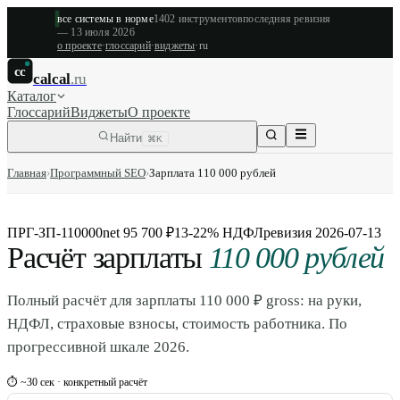
все системы в норме
1402
инструментов
последняя ревизия
—
13 июля 2026
о проекте
·
глоссарий
·
виджеты
·
ru
cc
calcal
.ru
Каталог
Глоссарий
Виджеты
О проекте
Найти
⌘K
Главная
›
Программный SEO
›
Зарплата 110 000 рублей
ПРГ-ЗП-110000
net 95 700 ₽
13-22% НДФЛ
ревизия
2026-07-13
Расчёт зарплаты
110 000 рублей
Полный расчёт для зарплаты 110 000 ₽ gross: на руки,
НДФЛ, страховые взносы, стоимость работника. По
прогрессивной шкале 2026.
⏱ ~30 сек · конкретный расчёт