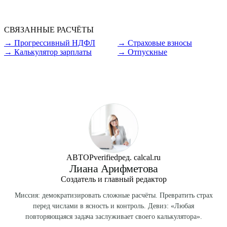
банковскую карту.
повышающий коэффициент к окладу (1,3-2,0) и северная
надбавка (10-100%). Например, Якутск: коэф. 1,7,
СВЯЗАННЫЕ РАСЧЁТЫ
надбавка до 80% за 5 лет. На gross 110 000 ₽ → 336 600
→
Прогрессивный НДФЛ
→
Страховые взносы
₽.
→
Калькулятор зарплаты
→
Отпускные
АВТОР
verified
ред. calcal.ru
Лиана Арифметова
Создатель и главный редактор
Миссия: демократизировать сложные расчёты. Превратить страх
перед числами в ясность и контроль. Девиз: «Любая
повторяющаяся задача заслуживает своего калькулятора».