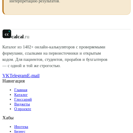
интерпретацию результатов.
cc
calcal
.ru
Каталог из
1402
+ онлайн-калькуляторов с проверяемыми
формулами, ссылками на первоисточники и открытым
кодом. Для пациентов, студентов, прорабов и бухгалтеров
— с одной и той же строгостью.
VK
Telegram
E-mail
Навигация
Главная
Каталог
Глоссарий
Виджеты
О проекте
Хабы
Ипотека
Бизнес