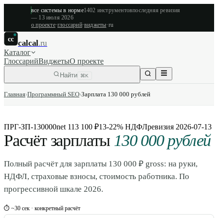
все системы в норме
1402
инструментов
последняя ревизия
—
13 июля 2026
о проекте
·
глоссарий
·
виджеты
·
ru
cc
calcal
.ru
Каталог
Глоссарий
Виджеты
О проекте
Найти
⌘K
Главная
›
Программный SEO
›
Зарплата 130 000 рублей
ПРГ-ЗП-130000
net 113 100 ₽
13-22% НДФЛ
ревизия
2026-07-13
Расчёт зарплаты
130 000 рублей
Полный расчёт для зарплаты 130 000 ₽ gross: на руки,
НДФЛ, страховые взносы, стоимость работника. По
прогрессивной шкале 2026.
⏱ ~30 сек · конкретный расчёт