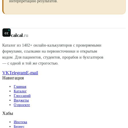
интерпретацию результатов.
cc
calcal
.ru
Каталог из
1402
+ онлайн-калькуляторов с проверяемыми
формулами, ссылками на первоисточники и открытым
кодом. Для пациентов, студентов, прорабов и бухгалтеров
— с одной и той же строгостью.
VK
Telegram
E-mail
Навигация
Главная
Каталог
Глоссарий
Виджеты
О проекте
Хабы
Ипотека
Бизнес