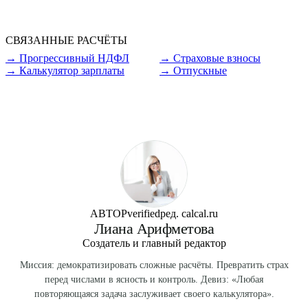
банковскую карту.
повышающий коэффициент к окладу (1,3-2,0) и северная
надбавка (10-100%). Например, Якутск: коэф. 1,7,
СВЯЗАННЫЕ РАСЧЁТЫ
надбавка до 80% за 5 лет. На gross 130 000 ₽ → 397 800
→
Прогрессивный НДФЛ
→
Страховые взносы
₽.
→
Калькулятор зарплаты
→
Отпускные
АВТОР
verified
ред. calcal.ru
Лиана Арифметова
Создатель и главный редактор
Миссия: демократизировать сложные расчёты. Превратить страх
перед числами в ясность и контроль. Девиз: «Любая
повторяющаяся задача заслуживает своего калькулятора».