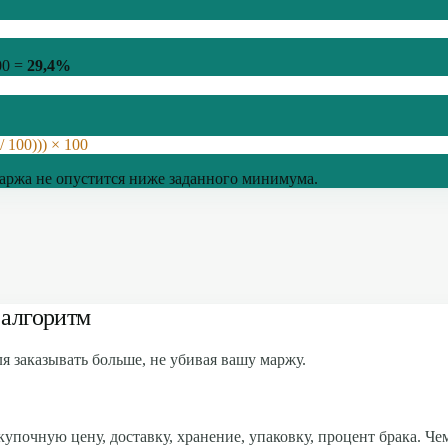
00 =
29,4%
 100))) × 100
аржа не опустится ниже заданного минимума.
 алгоритм
я заказывать больше, не убивая вашу маржу.
упочную цену, доставку, хранение, упаковку, процент брака. Че