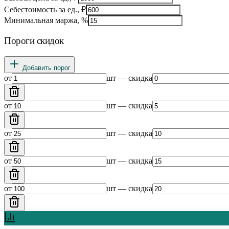
Себестоимость за ед., ₽
Минимальная маржа, %
Пороги скидок
Добавить порог
от
шт — скидка
от
шт — скидка
от
шт — скидка
от
шт — скидка
от
шт — скидка