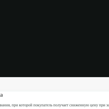
на
вания, при которой покупатель получает сниженную цену при зак