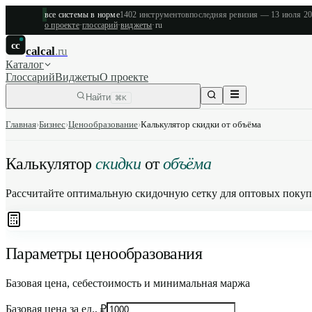
все системы в норме
1402
инструментов
последняя ревизия —
13 июля 2
о проекте
·
глоссарий
·
виджеты
·
ru
cc
calcal
.ru
Каталог
Глоссарий
Виджеты
О проекте
Найти
⌘K
Главная
›
Бизнес
›
Ценообразование
›
Калькулятор скидки от объёма
Калькулятор
скидки
от
объёма
Рассчитайте оптимальную скидочную сетку для оптовых покупа
Параметры ценообразования
Базовая цена, себестоимость и минимальная маржа
Базовая цена за ед., ₽