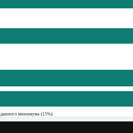
аданного минимума (
15
%).