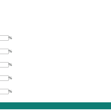
%
%
%
%
%