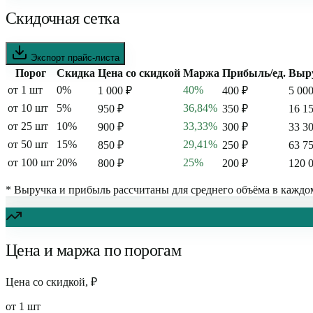
Скидочная сетка
Экспорт прайс-листа
Порог
Скидка
Цена со скидкой
Маржа
Прибыль/ед.
Выр
от
1
шт
0
%
40%
1 000
₽
400
₽
5 00
от
10
шт
5
%
36,84%
950
₽
350
₽
16 1
от
25
шт
10
%
33,33%
900
₽
300
₽
33 3
от
50
шт
15
%
29,41%
850
₽
250
₽
63 7
от
100
шт
20
%
25%
800
₽
200
₽
120 
* Выручка и прибыль рассчитаны для среднего объёма в каждо
Цена и маржа по порогам
Цена со скидкой, ₽
от
1
шт