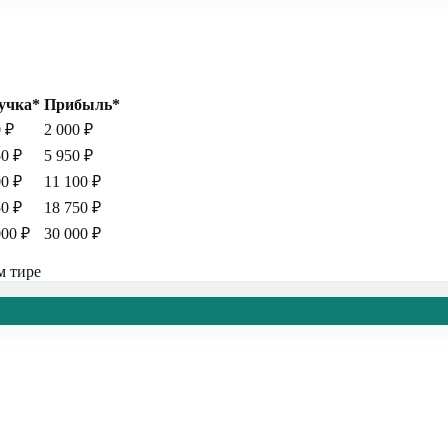
учка*
Прибыль*
0
₽
2 000
₽
50
₽
5 950
₽
00
₽
11 100
₽
50
₽
18 750
₽
000
₽
30 000
₽
м тире