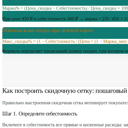
Маржа% = (Цена_скидка − Себестоимость) / Цена_скидка × 100
При цене 850 ₽ и себестоимости 600 ₽ → маржа = 250 / 850 × 1
Максимальная скидка при целевой марже
Макс_скидка% = (1 − Себестоимость / (Цена × (1 − Маржа_мин /
Формула определяет предельный размер скидки, при котором м
Как построить скидочную сетку: пошаговый
Правильно выстроенная скидочная сетка мотивирует покупател
Шаг 1. Определите себестоимость
Включите в себестоимость все прямые и косвенные расходы: зак