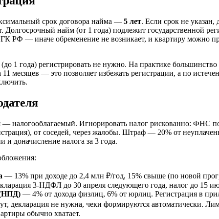
трация
ксимальный срок договора найма —
5 лет
. Если срок не указан,
т. Долгосрочный найм (от 1 года) подлежит государственной рег
4 ГК РФ — иначе обременение не возникает, и квартиру можно пр
(до 1 года) регистрировать не нужно. На практике большинство
11 месяцев — это позволяет избежать регистрации, а по истече
ключить.
одателя
я — налогооблагаемый. Игнорировать налог рискованно: ФНС п
истрация), от соседей, через жалобы. Штраф — 20% от неуплачен
 и доначисление налога за 3 года.
обложения:
а
— 13% при доходе до 2,4 млн ₽/год, 15% свыше (по новой про
Декларация 3-НДФЛ до 30 апреля следующего года, налог до 15 ию
(НПД)
— 4% от дохода физлиц, 6% от юрлиц. Регистрация в пр
нут, декларация не нужна, чеки формируются автоматически. Лим
артиры обычно хватает.