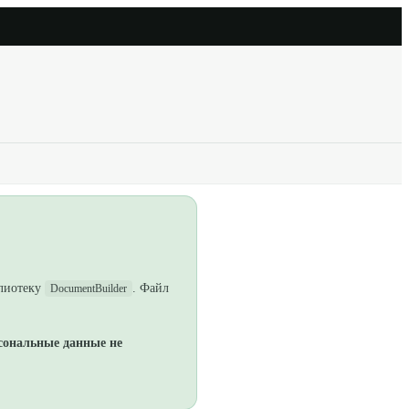
блиотеку
. Файл
DocumentBuilder
сональные данные не