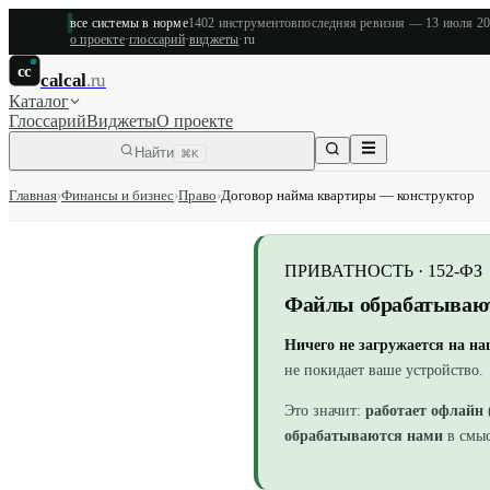
все системы в норме
1402
инструментов
последняя ревизия —
13 июля 2
о проекте
·
глоссарий
·
виджеты
·
ru
cc
calcal
.ru
Каталог
Глоссарий
Виджеты
О проекте
Найти
⌘K
Главная
›
Финансы и бизнес
›
Право
›
Договор найма квартиры — конструктор
ПРИВАТНОСТЬ · 152-ФЗ
Файлы обрабатывают
Ничего не загружается на н
не покидает ваше устройство.
Это значит:
работает офлайн
обрабатываются нами
в смыс