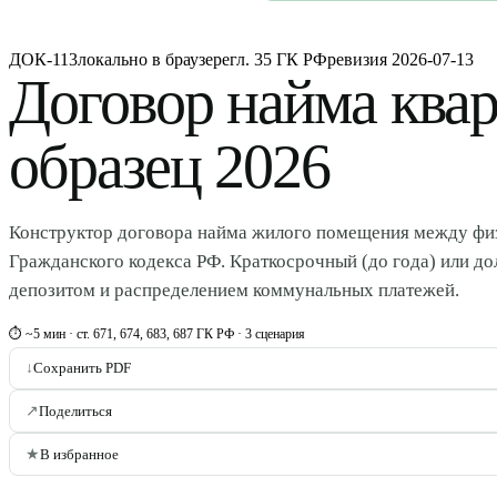
ДОК-113
локально в браузере
гл. 35 ГК РФ
ревизия
2026-07-13
Договор найма ква
образец 2026
Конструктор договора найма жилого помещения между физ
Гражданского кодекса РФ. Краткосрочный (до года) или дол
депозитом и распределением коммунальных платежей.
⏱ ~5 мин · ст. 671, 674, 683, 687 ГК РФ · 3 сценария
↓
Сохранить PDF
↗
Поделиться
★
В избранное