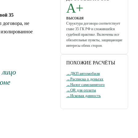
A+
вой 35
высокая
 договора, не
Структура договора соответствует
главе 35 ГК РФ и сложившейся
— изолированное
судебной практике. Включены все
обязательные пункты, защищающие
интересы обеих сторон.
ПОХОЖИЕ РАСЧЁТЫ
 лицо
→
ДКП автомобиля
→
Расписка о деньгах
оне
→
Налог самозанятого
→
QR для оплаты
→
Исковая давность