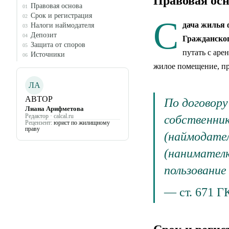
Правовая осн
Правовая основа
01
Срок и регистрация
02
С
дача жилья
Налоги наймодателя
03
Депозит
04
Гражданског
Защита от споров
05
путать с аре
Источники
06
жилое помещение, пр
ЛА
АВТОР
По договор
Лиана Арифметова
Редактор · calcal.ru
собственник
Рецензент:
юрист по жилищному
праву
(наймодател
(нанимателю
пользование
—
ст. 671 