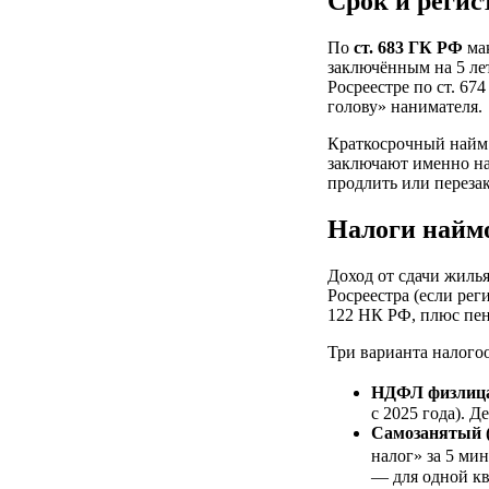
Срок и регис
По
ст. 683 ГК РФ
ма
заключённым на 5 ле
Росреестре по ст. 67
голову» нанимателя.
Краткосрочный найм 
заключают именно на 
продлить или переза
Налоги найм
Доход от сдачи жиль
Росреестра (если рег
122 НК РФ, плюс пени
Три варианта налого
НДФЛ физлиц
с 2025 года). 
Самозанятый 
налог» за 5 ми
— для одной кв