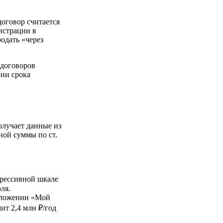
 договор считается
истрации в
одать «через
 договоров
нии срока
олучает данные из
ной суммы по ст.
грессивной шкале
ля.
иложении «Мой
ит 2,4 млн ₽/год