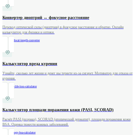
Конвертер диоптрий ↔ фокусное расстояние
Перевод оптической силы (диоптрии) в фокусное расстояние и обратно. Онлайн
калькулятор для физики и оптики.
/
diopters-focal-length-converter
Калькулятор вреда курения
Узнайте, сколько лет жизни и денег вы теряете из-за сигарет. Мотиватор для отказа от
курения.
/
smoking-life-loss-calculator
Калькулятор площади поражения кожи (PASI, SCORAD)
Расчёт PASI (псориаз), SCORAD (атопический дерматит), площади поражения кожи
BSA. Оценка тяжести кожных заболеваний.
/
dermatology-bsa-calculator