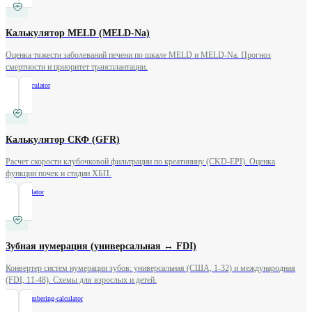
Калькулятор MELD (MELD-Na)
Оценка тяжести заболеваний печени по шкале MELD и MELD-Na. Прогноз
смертности и приоритет трансплантации.
/
meld-calculator
Калькулятор СКФ (GFR)
Расчет скорости клубочковой фильтрации по креатинину (CKD-EPI). Оценка
функции почек и стадии ХБП.
/
gfr-calculator
Зубная нумерация (универсальная ↔ FDI)
Конвертер систем нумерации зубов: универсальная (США, 1-32) и международная
(FDI, 11-48). Схемы для взрослых и детей.
/
tooth-numbering-calculator