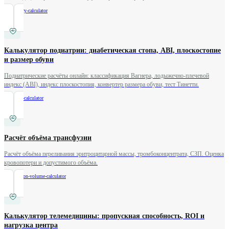
/
optometry-calculator
Калькулятор подиатрии: диабетическая стопа, ABI, плоскостопие
и размер обуви
Подиатрические расчёты онлайн: классификация Вагнера, лодыжечно-плечевой
индекс (ABI), индекс плоскостопия, конвертер размера обуви, тест Тинетти.
/
podiatry-calculator
Расчёт объёма трансфузии
Расчёт объёма переливания эритроцитарной массы, тромбоконцентрата, СЗП. Оценка
кровопотери и допустимого объёма.
/
transfusion-volume-calculator
Калькулятор телемедицины: пропускная способность, ROI и
нагрузка центра