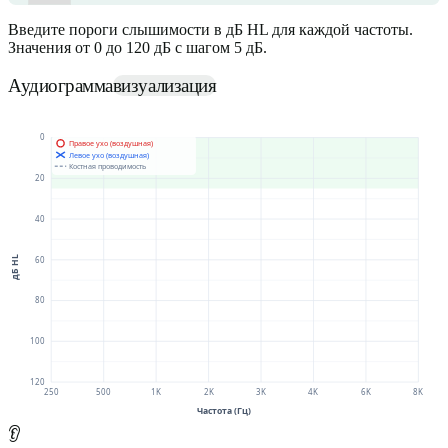
Введите пороги слышимости в дБ HL для каждой частоты.
Значения от 0 до 120 дБ с шагом 5 дБ.
Аудиограмма
визуализация
0
Правое ухо (воздушная)
Левое ухо (воздушная)
Костная проводимость
20
40
дБ HL
60
80
100
120
250
500
1K
2K
3K
4K
6K
8K
Частота (Гц)
👂