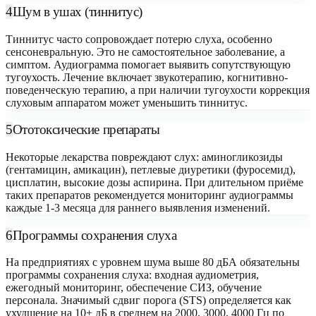
4
Шум в ушах (тиннитус)
Тиннитус часто сопровождает потерю слуха, особенно
сенсоневральную. Это не самостоятельное заболевание, а
симптом. Аудиограмма помогает выявить сопутствующую
тугоухость. Лечение включает звукотерапию, когнитивно-
поведенческую терапию, а при наличии тугоухости коррекция
слуховым аппаратом может уменьшить тиннитус.
5
Ототоксические препараты
Некоторые лекарства повреждают слух: аминогликозиды
(гентамицин, амикацин), петлевые диуретики (фуросемид),
цисплатин, высокие дозы аспирина. При длительном приёме
таких препаратов рекомендуется мониторинг аудиограммы
каждые 1-3 месяца для раннего выявления изменений.
6
Программы сохранения слуха
На предприятиях с уровнем шума выше 80 дБА обязательны
программы сохранения слуха: входная аудиометрия,
ежегодный мониторинг, обеспечение СИЗ, обучение
персонала. Значимый сдвиг порога (STS) определяется как
ухудшение на 10+ дБ в среднем на 2000, 3000, 4000 Гц по