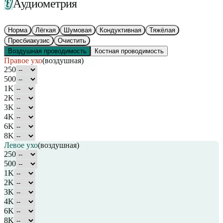
👂
Аудиометрия
Норма
Лёгкая
Шумовая
Кондуктивная
Тяжёлая
Пресбиакузис
Очистить
Воздушная проводимость
Костная проводимость
Правое
ухо
(
воздушная
)
250
500
1K
2K
3K
4K
6K
8K
Левое
ухо
(
воздушная
)
250
500
1K
2K
3K
4K
6K
8K