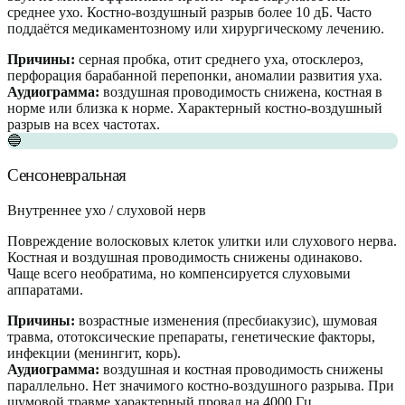
среднее ухо. Костно-воздушный разрыв более 10 дБ. Часто
поддаётся медикаментозному или хирургическому лечению.
Причины:
серная пробка, отит среднего уха, отосклероз,
перфорация барабанной перепонки, аномалии развития уха.
Аудиограмма:
воздушная проводимость снижена, костная в
норме или близка к норме. Характерный костно-воздушный
разрыв на всех частотах.
🔵
Сенсоневральная
Внутреннее ухо / слуховой нерв
Повреждение волосковых клеток улитки или слухового нерва.
Костная и воздушная проводимость снижены одинаково.
Чаще всего необратима, но компенсируется слуховыми
аппаратами.
Причины:
возрастные изменения (пресбиакузис), шумовая
травма, ототоксические препараты, генетические факторы,
инфекции (менингит, корь).
Аудиограмма:
воздушная и костная проводимость снижены
параллельно. Нет значимого костно-воздушного разрыва. При
шумовой травме характерный провал на 4000 Гц.