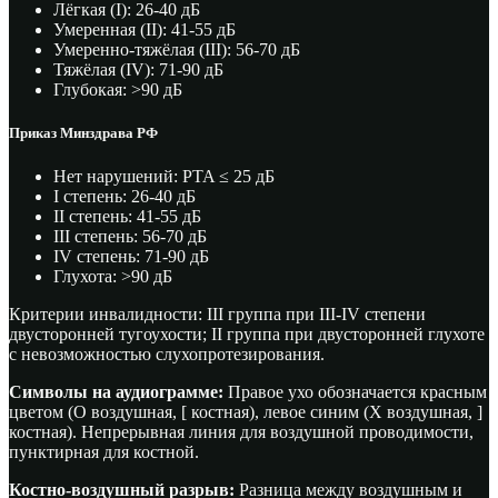
Лёгкая (I): 26-40 дБ
Умеренная (II): 41-55 дБ
Умеренно-тяжёлая (III): 56-70 дБ
Тяжёлая (IV): 71-90 дБ
Глубокая: >90 дБ
Приказ Минздрава РФ
Нет нарушений: PTA ≤ 25 дБ
I степень: 26-40 дБ
II степень: 41-55 дБ
III степень: 56-70 дБ
IV степень: 71-90 дБ
Глухота: >90 дБ
Критерии инвалидности: III группа при III-IV степени
двусторонней тугоухости; II группа при двусторонней глухоте
с невозможностью слухопротезирования.
Символы на аудиограмме:
Правое ухо обозначается красным
цветом (O воздушная, [ костная), левое синим (X воздушная, ]
костная). Непрерывная линия для воздушной проводимости,
пунктирная для костной.
Костно-воздушный разрыв:
Разница между воздушным и