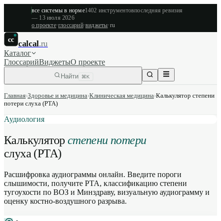
все системы в норме
1402
инструментов
последняя ревизия
—
13 июля 2026
о проекте
·
глоссарий
·
виджеты
·
ru
cc
calcal
.ru
Каталог
Глоссарий
Виджеты
О проекте
Найти
⌘K
Главная
›
Здоровье и медицина
›
Клиническая медицина
›
Калькулятор степени
потери слуха (PTA)
Аудиология
Калькулятор
степени потери
слуха (PTA)
Расшифровка аудиограммы онлайн. Введите пороги
слышимости, получите PTA, классификацию степени
тугоухости по ВОЗ и Минздраву, визуальную аудиограмму и
оценку костно-воздушного разрыва.