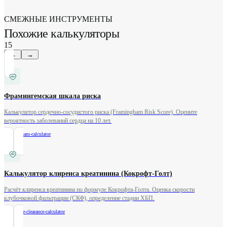
СМЕЖНЫЕ ИНСТРУМЕНТЫ
Похожие калькуляторы
15
←
→
Фрамингемская шкала риска
Калькулятор сердечно-сосудистого риска (Framingham Risk Score). Оцените
вероятность заболеваний сердца на 10 лет.
/
framingham-calculator
Калькулятор клиренса креатинина (Кокрофт-Голт)
Расчёт клиренса креатинина по формуле Кокрофта-Голта. Оценка скорости
клубочковой фильтрации (СКФ), определение стадии ХБП.
/
creatinine-clearance-calculator