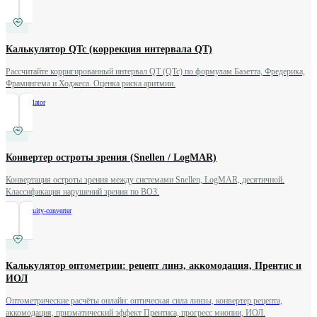
Калькулятор QTc (коррекция интервала QT)
Рассчитайте корригированный интервал QT (QTc) по формулам Базетта, Фредерика,
Фрамингема и Ходжеса. Оценка риска аритмии.
/
qtc-calculator
Конвертер остроты зрения (Snellen / LogMAR)
Конвертация остроты зрения между системами Snellen, LogMAR, десятичной.
Классификация нарушений зрения по ВОЗ.
/
visual-acuity-converter
Калькулятор оптометрии: рецепт линз, аккомодация, Прентис и
ИОЛ
Оптометрические расчёты онлайн: оптическая сила линзы, конвертер рецепта,
аккомодация, призматический эффект Прентиса, прогресс миопии, ИОЛ.