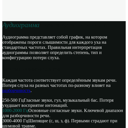
Аудиограмма
/ руководство по чтению
Аудиограмма представляет собой график, на котором
отображены пороги слышимости для каждого уха на
стандартных частотах. Правильная интерпретация
аудиограммы позволяет определить степень, тип и
конфигурацию потери слуха.
Частоты и их значение для речи
Каждая частота соответствует определённым звукам речи.
Потеря слуха на разных частотах по-разному влияет на
разборчивость
.
250-500 Гц
Гласные звуки, гул, музыкальный бас. Потеря
ухудшает восприятие интонаций.
1000-2000 Гц
Основные согласные звуки. Ключевой диапазон
для разборчивости речи.
3000-4000 Гц
Шипящие (с, ш, з, ф). Первыми страдают при
шумовой травме.