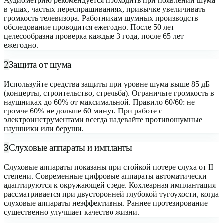
Аудиометрию рекомендуется проходить при появлении шума
в ушах, частых переспрашиваниях, привычке увеличивать
громкость телевизора. Работникам шумных производств
обследование проводится ежегодно. После 50 лет
целесообразна проверка каждые 3 года, после 65 лет
ежегодно.
2
Защита от шума
Используйте средства защиты при уровне шума выше 85 дБ
(концерты, строительство, стрельба). Ограничьте громкость в
наушниках до 60% от максимальной. Правило 60/60: не
громче 60% не дольше 60 минут. При работе с
электроинструментами всегда надевайте противошумные
наушники или беруши.
3
Слуховые аппараты и импланты
Слуховые аппараты показаны при стойкой потере слуха от II
степени. Современные цифровые аппараты автоматически
адаптируются к окружающей среде. Кохлеарная имплантация
рассматривается при двусторонней глубокой тугоухости, когда
слуховые аппараты неэффективны. Раннее протезирование
существенно улучшает качество жизни.