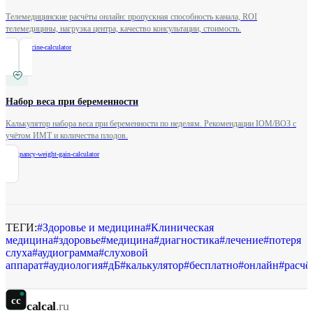
Телемедицинские расчёты онлайн: пропускная способность канала, ROI
телемедицины, нагрузка центра, качество консультации, стоимость.
/
telemedicine-calculator
Набор веса при беременности
Калькулятор набора веса при беременности по неделям. Рекомендации IOM/ВОЗ с
учётом ИМТ и количества плодов.
/
pregnancy-weight-gain-calculator
ТЕГИ:
#
Здоровье и медицина
#
Клиническая
медицина
#
здоровье
#
медицина
#
диагностика
#
лечение
#
потеря
слуха
#
аудиограмма
#
слуховой
аппарат
#
аудиология
#
дБ
#
калькулятор
#
бесплатно
#
онлайн
#
расчё
cc
calcal
.ru