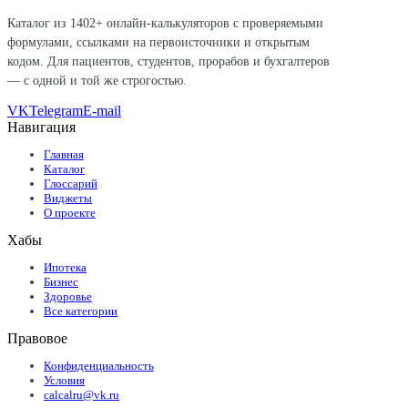
Каталог из
1402
+ онлайн-калькуляторов с проверяемыми
формулами, ссылками на первоисточники и открытым
кодом. Для пациентов, студентов, прорабов и бухгалтеров
— с одной и той же строгостью.
VK
Telegram
E-mail
Навигация
Главная
Каталог
Глоссарий
Виджеты
О проекте
Хабы
Ипотека
Бизнес
Здоровье
Все категории
Правовое
Конфиденциальность
Условия
calcalru@vk.ru