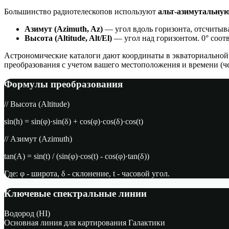
Большинство радиотелескопов используют
альт-азимутальну
Азимут (Azimuth, Az)
— угол вдоль горизонта, отсчитывае
Высота (Altitude, Alt/El)
— угол над горизонтом. 0° соотв
Астрономические каталоги дают координаты в экваториальной 
преобразования с учетом вашего местоположения и времени (че
Формулы преобразования
// Высота (Altitude)
sin(h) = sin(φ)·sin(δ) + cos(φ)·cos(δ)·cos(t)
// Азимут (Azimuth)
tan(A) = sin(t) / (sin(φ)·cos(t) - cos(φ)·tan(δ))
Где: φ - широта, δ - склонение, t - часовой угол.
Ключевые спектральные линии
Водород (HI)
Основная линия для картирования Галактики