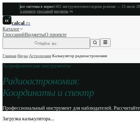
все системы в норме
1402
инструментов
последняя ревизия —
13 июля 2
о проекте
·
глоссарий
·
виджеты
·
ru
cc
calcal
.ru
Каталог
Глоссарий
Виджеты
О проекте
Найти
⌘K
Главная
›
Наука
›
Астрономия
›
Калькулятор радиоастрономии
Астрофизические инструменты
Радиоастрономия:
Координаты и спектр
Профессиональный инструмент для наблюдателей. Рассчитайте
Загрузка калькулятора...