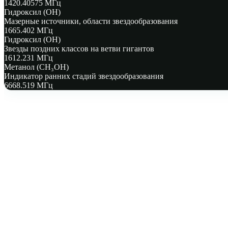
1420.40575 МГц
Гидроксил (OH)
Мазерные источники, области звездообразования
1665.402 МГц
Гидроксил (OH)
Звезды поздних классов на ветви гигантов
1612.231 МГц
Метанол (CH₃OH)
Индикатор ранних стадий звездообразования
6668.519 МГц