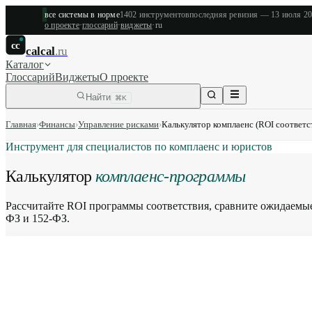
все системы в норме
1402
инструментов
последняя ревизия —
13 июля 2
о проекте
·
глоссарий
·
виджеты
·
ru
cc
calcal
.ru
Каталог
Глоссарий
Виджеты
О проекте
Найти
⌘K
Главная
›
Финансы
›
Управление рисками
›
Калькулятор комплаенс (ROI соответс
Инструмент для специалистов по комплаенс и юристов
Калькулятор
комплаенс-программы
Рассчитайте ROI программы соответствия, сравните ожидаемые 
ФЗ и 152-ФЗ.