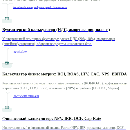
/
konstruktor-utverzhdennoj-uchyotnoj-politiki-osno-usn
Бухгалтерский калькулятор (НДС, амортизация, налоги)
Универсальный помощник бухгалтера: расчет НДС (20%, 10%), амортизация
(линейная/ускоренная), оборотные средства и налоговая база.
/
accounting-calculator
Калькулятор бизнес метрик: ROI, ROAS, LTV, CAC, NPS, EBITDA
Комплексный анализ бизнеса. Рассчитайте окупаемость (ROI/ROAS), эффективность
маркетинга (CAC, LTV, Churn), лояльность (NPS) и прибыль (EBITDA, Маржа).
/
business-coefficients-calculator
Финансовый калькулятор: NPV, IRR, DCF, Cap Rate
Инвестиционный и финансовый анализ. Расчет NPV, IRR, срока окупаемости, DCF и