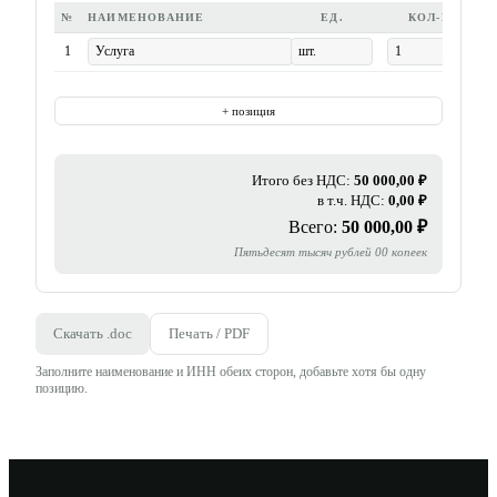
№
НАИМЕНОВАНИЕ
ЕД.
КОЛ-ВО
1
+ позиция
Итого без НДС:
50 000,00
₽
в т.ч. НДС:
0,00
₽
Всего:
50 000,00
₽
Пятьдесят тысяч рублей 00 копеек
Скачать .doc
Печать / PDF
Заполните наименование и ИНН обеих сторон, добавьте хотя бы одну
позицию.