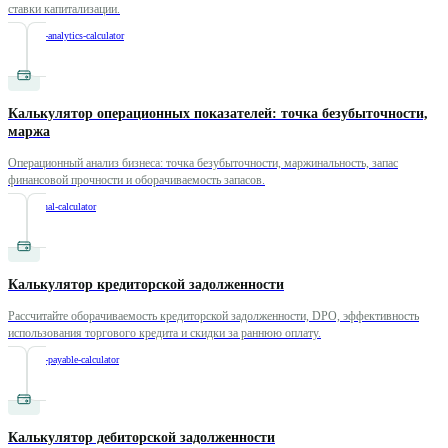
ставки капитализации.
/
financial-analytics-calculator
Калькулятор операционных показателей: точка безубыточности,
маржа
Операционный анализ бизнеса: точка безубыточности, маржинальность, запас
финансовой прочности и оборачиваемость запасов.
/
operational-calculator
Калькулятор кредиторской задолженности
Рассчитайте оборачиваемость кредиторской задолженности, DPO, эффективность
использования торгового кредита и скидки за раннюю оплату.
/
accounts-payable-calculator
Калькулятор дебиторской задолженности