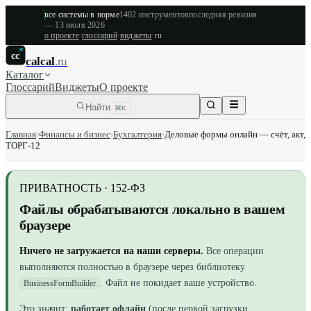
все системы в норме
1402
инструментов
последняя ревизия
—
13 июля 2026
о проекте
·
глоссарий
·
виджеты
·
ru
cc
calcal
.ru
Каталог
Глоссарий
Виджеты
О проекте
Найти
⌘K
Главная
›
Финансы и бизнес
›
Бухгалтерия
›
Деловые формы онлайн — счёт, акт,
ТОРГ-12
ПРИВАТНОСТЬ · 152-ФЗ
Файлы обрабатываются локально в вашем
браузере
Ничего не загружается на наши серверы.
Все операции
выполняются полностью в браузере
через библиотеку
. Файл не покидает ваше устройство.
BusinessFormBuilder
Это значит:
работает офлайн
(после первой загрузки