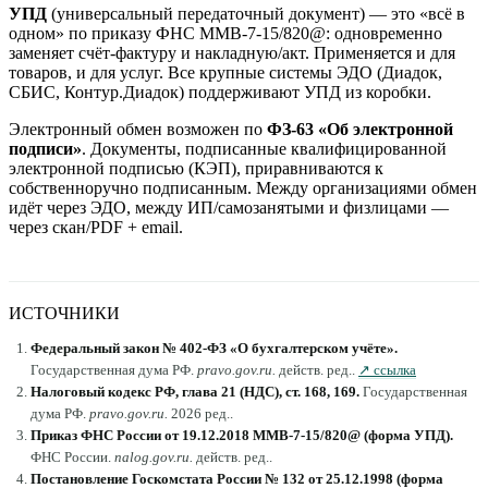
УПД
(универсальный передаточный документ) — это «всё в
одном» по приказу ФНС ММВ-7-15/820@: одновременно
заменяет счёт-фактуру и накладную/акт. Применяется и для
товаров, и для услуг. Все крупные системы ЭДО (Диадок,
СБИС, Контур.Диадок) поддерживают УПД из коробки.
Электронный обмен возможен по
ФЗ-63 «Об электронной
подписи»
. Документы, подписанные квалифицированной
электронной подписью (КЭП), приравниваются к
собственноручно подписанным. Между организациями обмен
идёт через ЭДО, между ИП/самозанятыми и физлицами —
через скан/PDF + email.
ИСТОЧНИКИ
Федеральный закон № 402-ФЗ «О бухгалтерском учёте»
.
Государственная дума РФ
.
pravo.gov.ru
.
действ. ред.
.
↗ ссылка
Налоговый кодекс РФ, глава 21 (НДС), ст. 168, 169
.
Государственная
дума РФ
.
pravo.gov.ru
.
2026 ред.
.
Приказ ФНС России от 19.12.2018 ММВ-7-15/820@ (форма УПД)
.
ФНС России
.
nalog.gov.ru
.
действ. ред.
.
Постановление Госкомстата России № 132 от 25.12.1998 (форма