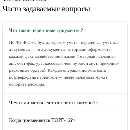
Часто задаваемые вопросы
Что такое первичные документы?
−
По ФЗ-402 «О бухгалтерском учёте» первичные учётные
документы — это документы, которыми оформляется
каждый факт хозяйственной жизни (товарная накладная,
акт, счёт-фактура, кассовый чек, путевой лист, приходно-
расходные ордера). Каждая операция должна быть
подтверждена первичкой — иначе налоговая может
оспорить расходы.
Чем отличается счёт от счёта-фактуры?
+
Счёт на оплату (по нашему конструктору) — это
Когда применяется ТОРГ-12?
+
коммерческий документ для предложения оплаты, не
относится к первичке, не обязателен. Счёт-фактура — это