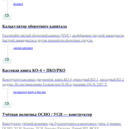
/
payroll-calculator
Калькулятор оборотного капитала
Рассчитайте чистый оборотный капитал (NWC), коэффициент текущей ликвидности,
быстрой ликвидности и другие показатели оборотных средств.
/
working-capital-calculator
Кассовая книга КО-4 + ПКО/РКО
Конструктор кассовых документов: книга КО-4, приходный КО-1, расходный КО-2
ордеры. По постановлению Госкомстата № 88 и указанию ЦБ № 5587-У.
/
konstruktor-kassovoj-knigi-i-pko-rko
Учётная политика ОСНО / УСН — конструктор
Конструктор учётной политики для бухгалтерского и налогового учёта. 4 режима:
ОСНО, УСН Доходы, УСН Доходы−Расходы, Патент ИП. ФСБУ.