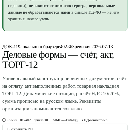
страницы),
не зависит от лимитов сервера
,
персональные
данные не обрабатываются нами
в смысле 152-ФЗ — нечего
хранить и нечего утечь.
ДОК-119
локально в браузере
402-ФЗ
ревизия
2026-07-13
Деловые формы — счёт, акт,
ТОРГ-12
Универсальный конструктор первичных документов: счёт
на оплату, акт выполненных работ, товарная накладная
ТОРГ-12. Динамические позиции, расчёт НДС 10/20%,
сумма прописью на русском языке. Реквизиты
организации запоминаются локально.
⏱ ~5 мин · ФЗ-402 · приказ ФНС ММВ-7-15/820@ · УПД-совместимо
↓
Сохранить PDF