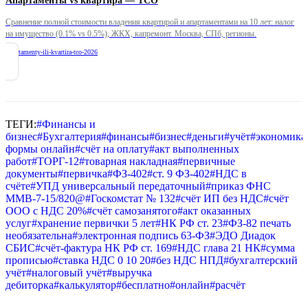
Апартаменты vs квартира — TCO
Сравнение полной стоимости владения квартирой и апартаментами на 10 лет: налог
на имущество (0.1% vs 0.5%), ЖКХ, капремонт. Москва, СПб, регионы.
/
apartamenty-ili-kvartira-tco-2026
ТЕГИ:
#
Финансы и
бизнес
#
Бухгалтерия
#
финансы
#
бизнес
#
деньги
#
учёт
#
экономика
формы онлайн
#
счёт на оплату
#
акт выполненных
работ
#
ТОРГ-12
#
товарная накладная
#
первичные
документы
#
первичка
#
ФЗ-402
#
ст. 9 ФЗ-402
#
НДС в
счёте
#
УПД универсальный передаточный
#
приказ ФНС
ММВ-7-15/820@
#
Госкомстат № 132
#
счёт ИП без НДС
#
счёт
ООО с НДС 20%
#
счёт самозанятого
#
акт оказанных
услуг
#
хранение первички 5 лет
#
НК РФ ст. 23
#
ФЗ-82 печать
необязательна
#
электронная подпись 63-ФЗ
#
ЭДО Диадок
СБИС
#
счёт-фактура НК РФ ст. 169
#
НДС глава 21 НК
#
сумма
прописью
#
ставка НДС 0 10 20
#
без НДС НПД
#
бухгалтерский
учёт
#
налоговый учёт
#
выручка
дебиторка
#
калькулятор
#
бесплатно
#
онлайн
#
расчёт