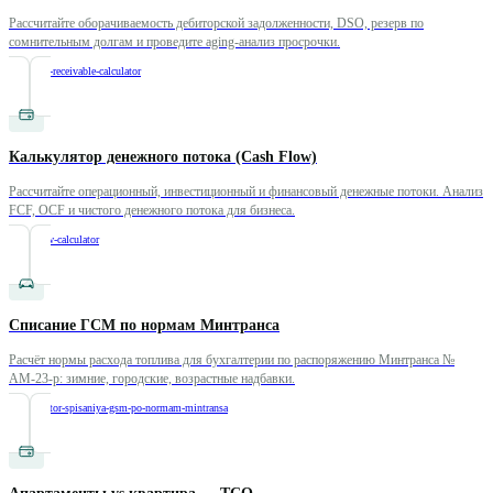
Рассчитайте оборачиваемость дебиторской задолженности, DSO, резерв по
сомнительным долгам и проведите aging-анализ просрочки.
/
accounts-receivable-calculator
Калькулятор денежного потока (Cash Flow)
Рассчитайте операционный, инвестиционный и финансовый денежные потоки. Анализ
FCF, OCF и чистого денежного потока для бизнеса.
/
cash-flow-calculator
Списание ГСМ по нормам Минтранса
Расчёт нормы расхода топлива для бухгалтерии по распоряжению Минтранса №
АМ-23-р: зимние, городские, возрастные надбавки.
/
kalkulyator-spisaniya-gsm-po-normam-mintransa