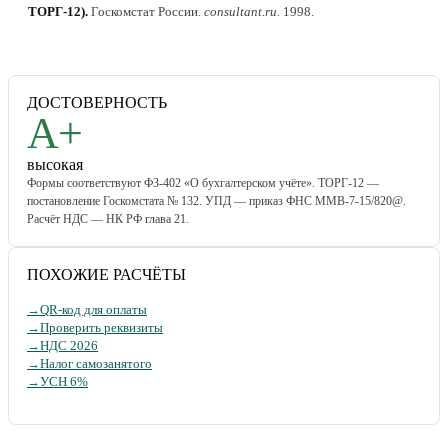
ТОРГ-12)
.
Госкомстат России
.
consultant.ru
.
1998
.
ДОСТОВЕРНОСТЬ
A+
высокая
Формы соответствуют ФЗ-402 «О бухгалтерском учёте». ТОРГ-12 —
постановление Госкомстата № 132. УПД — приказ ФНС ММВ-7-15/820@.
Расчёт НДС — НК РФ глава 21.
ПОХОЖИЕ РАСЧЁТЫ
→
QR-код для оплаты
→
Проверить реквизиты
→
НДС 2026
→
Налог самозанятого
→
УСН 6%