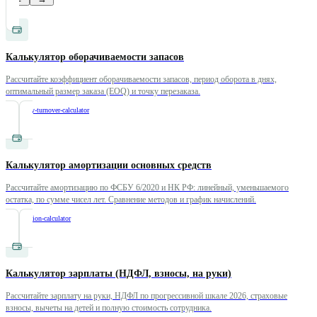
Калькулятор оборачиваемости запасов
Рассчитайте коэффициент оборачиваемости запасов, период оборота в днях,
оптимальный размер заказа (EOQ) и точку перезаказа.
/
inventory-turnover-calculator
Калькулятор амортизации основных средств
Рассчитайте амортизацию по ФСБУ 6/2020 и НК РФ: линейный, уменьшаемого
остатка, по сумме чисел лет. Сравнение методов и график начислений.
/
depreciation-calculator
Калькулятор зарплаты (НДФЛ, взносы, на руки)
Рассчитайте зарплату на руки, НДФЛ по прогрессивной шкале 2026, страховые
взносы, вычеты на детей и полную стоимость сотрудника.