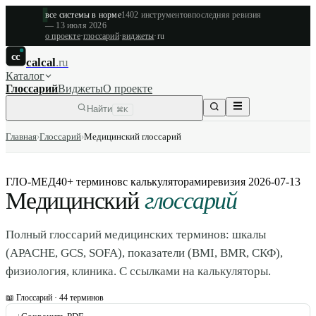
все системы в норме
1402
инструментов
последняя ревизия
—
13 июля 2026
о проекте
·
глоссарий
·
виджеты
·
ru
cc
calcal
.ru
Каталог
Глоссарий
Виджеты
О проекте
Найти
⌘K
Главная
›
Глоссарий
›
Медицинский глоссарий
ГЛО-МЕД
40+ терминов
с калькуляторами
ревизия
2026-07-13
Медицинский
глоссарий
Полный глоссарий медицинских терминов: шкалы
(APACHE, GCS, SOFA), показатели (BMI, BMR, СКФ),
физиология, клиника. С ссылками на калькуляторы.
📖 Глоссарий ·
44
терминов