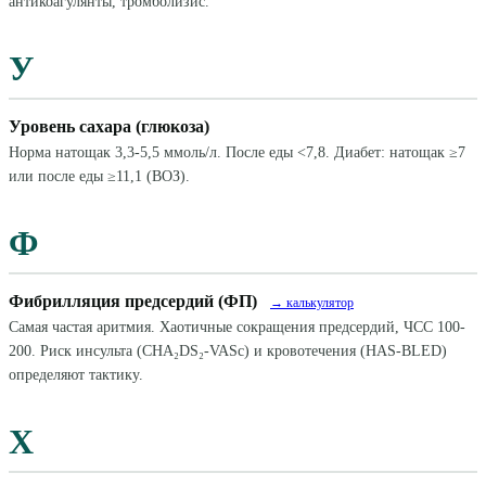
антикоагулянты, тромболизис.
У
Уровень сахара (глюкоза)
Норма натощак 3,3-5,5 ммоль/л. После еды <7,8. Диабет: натощак ≥7
или после еды ≥11,1 (ВОЗ).
Ф
Фибрилляция предсердий (ФП)
→ калькулятор
Самая частая аритмия. Хаотичные сокращения предсердий, ЧСС 100-
200. Риск инсульта (CHA₂DS₂-VASc) и кровотечения (HAS-BLED)
определяют тактику.
Х