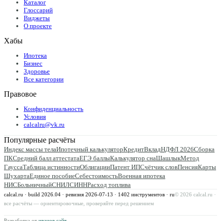
Каталог
Глоссарий
Виджеты
О проекте
Хабы
Ипотека
Бизнес
Здоровье
Все категории
Правовое
Конфиденциальность
Условия
calcalru@vk.ru
Популярные расчёты
Индекс массы тела
Ипотечный калькулятор
Кредит
Вклад
НДФЛ 2026
Сборка
ПК
Средний балл аттестата
ЕГЭ баллы
Калькулятор сна
Шашлык
Метод
Гаусса
Таблица истинности
Облигации
Патент ИП
Счётчик слов
Пенсия
Карты
Шухарта
Единое пособие
Себестоимость
Военная ипотека
НИС
Больничный
СНИЛС
ИНН
Расход топлива
calcal.ru · build 2026.04 · ревизия
2026-07-13
·
1402
инструментов · ru
©
2026
calcal.ru ·
все расчёты — ориентировочные, проверяйте перед решением
Разработка от
иванов.сайт