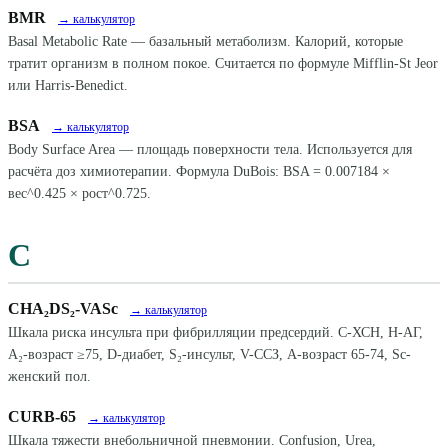
BMR
→ калькулятор
Basal Metabolic Rate — базальный метаболизм. Калорий, которые
тратит организм в полном покое. Считается по формуле Mifflin-St Jeor
или Harris-Benedict.
BSA
→ калькулятор
Body Surface Area — площадь поверхности тела. Используется для
расчёта доз химиотерапии. Формула DuBois: BSA = 0.007184 ×
вес^0.425 × рост^0.725.
C
CHA₂DS₂-VASc
→ калькулятор
Шкала риска инсульта при фибрилляции предсердий. C-ХСН, H-АГ,
A₂-возраст ≥75, D-диабет, S₂-инсульт, V-ССЗ, A-возраст 65-74, Sc-
женский пол.
CURB-65
→ калькулятор
Шкала тяжести внебольничной пневмонии. Confusion, Urea,