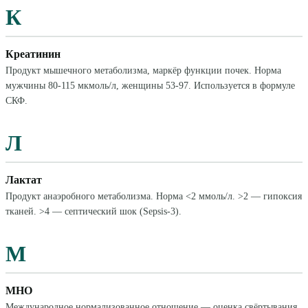
К
Креатинин
Продукт мышечного метаболизма, маркёр функции почек. Норма
мужчины 80-115 мкмоль/л, женщины 53-97. Используется в формуле
СКФ.
Л
Лактат
Продукт анаэробного метаболизма. Норма <2 ммоль/л. >2 — гипоксия
тканей. >4 — септический шок (Sepsis-3).
М
МНО
Международное нормализованное отношение — оценка свёртывания