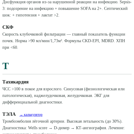
Дисфункция органов из-за нарушенной реакции на инфекцию. Sepsis-
3: подозрение на инфекцию + повышение SOFA на 2+. Септический
шок: + гипотензия + лактат >2.
СКФ
Скорость клубочковой фильтрации — главный показатель функции
почек. Норма >90 мл/мин/1,73м². Формулы CKD-EPI, MDRD. ХПН
при <60.
Т
Тахикардия
ЧСС >100 в покое для взрослого. Синусовая (физиологическая или
патологическая), наджелудочковая, желудочковая. ЭКГ для
дифференциальной диагностики.
ТЭЛА
→ калькулятор
Тромбоэмболия лёгочной артерии. Высокая летальность (до 30%).
Диагностика: Wells score → D-димер → КТ-ангиография. Лечение: