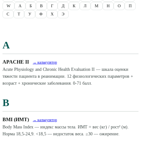
W
А
Б
В
Г
Д
К
Л
М
Н
О
П
С
Т
У
Ф
Х
Э
A
APACHE II
→ калькулятор
Acute Physiology and Chronic Health Evaluation II — шкала оценки
тяжести пациента в реанимации. 12 физиологических параметров +
возраст + хронические заболевания. 0-71 балл.
B
BMI (ИМТ)
→ калькулятор
Body Mass Index — индекс массы тела. ИМТ = вес (кг) / рост² (м).
Норма 18,5-24,9. <18,5 — недостаток веса. ≥30 — ожирение.