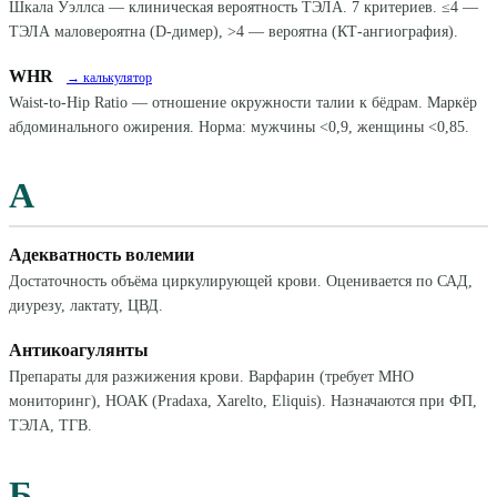
Шкала Уэллса — клиническая вероятность ТЭЛА. 7 критериев. ≤4 —
ТЭЛА маловероятна (D-димер), >4 — вероятна (КТ-ангиография).
WHR
→ калькулятор
Waist-to-Hip Ratio — отношение окружности талии к бёдрам. Маркёр
абдоминального ожирения. Норма: мужчины <0,9, женщины <0,85.
А
Адекватность волемии
Достаточность объёма циркулирующей крови. Оценивается по САД,
диурезу, лактату, ЦВД.
Антикоагулянты
Препараты для разжижения крови. Варфарин (требует МНО
мониторинг), НОАК (Pradaxa, Xarelto, Eliquis). Назначаются при ФП,
ТЭЛА, ТГВ.
Б