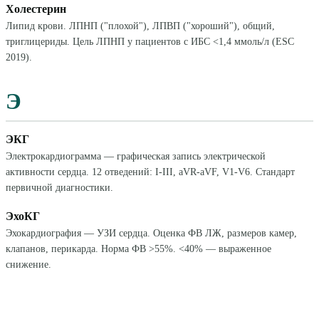
Холестерин
Липид крови. ЛПНП ("плохой"), ЛПВП ("хороший"), общий,
триглицериды. Цель ЛПНП у пациентов с ИБС <1,4 ммоль/л (ESC
2019).
Э
ЭКГ
Электрокардиограмма — графическая запись электрической
активности сердца. 12 отведений: I-III, aVR-aVF, V1-V6. Стандарт
первичной диагностики.
ЭхоКГ
Эхокардиография — УЗИ сердца. Оценка ФВ ЛЖ, размеров камер,
клапанов, перикарда. Норма ФВ >55%. <40% — выраженное
снижение.