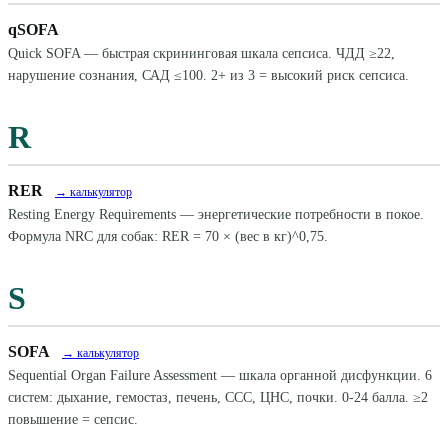
qSOFA
Quick SOFA — быстрая скрининговая шкала сепсиса. ЧДД ≥22,
нарушение сознания, САД ≤100. 2+ из 3 = высокий риск сепсиса.
R
RER
→ калькулятор
Resting Energy Requirements — энергетические потребности в покое.
Формула NRC для собак: RER = 70 × (вес в кг)^0,75.
S
SOFA
→ калькулятор
Sequential Organ Failure Assessment — шкала органной дисфункции. 6
систем: дыхание, гемостаз, печень, ССС, ЦНС, почки. 0-24 балла. ≥2
повышение = сепсис.