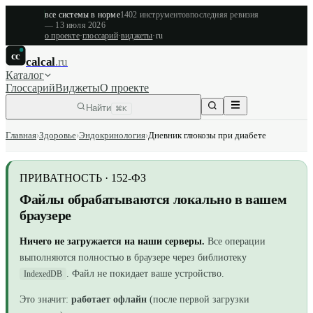
все системы в норме
1402
инструментов
последняя ревизия
—
13 июля 2026
о проекте
·
глоссарий
·
виджеты
·
ru
cc
calcal
.ru
Каталог
Глоссарий
Виджеты
О проекте
Найти
⌘K
Главная
›
Здоровье
›
Эндокринология
›
Дневник глюкозы при диабете
ПРИВАТНОСТЬ · 152-ФЗ
Файлы обрабатываются локально в вашем
браузере
Ничего не загружается на наши серверы.
Все операции
выполняются полностью в браузере
через библиотеку
. Файл не покидает ваше устройство.
IndexedDB
Это значит:
работает офлайн
(после первой загрузки