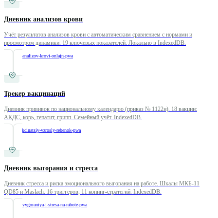
Дневник анализов крови
Учёт результатов анализов крови с автоматическим сравнением с нормами и
просмотром динамики. 19 ключевых показателей. Локально в IndexedDB.
/
dnevnik-analizov-krovi-onlajn-pwa
Трекер вакцинаций
Дневник прививок по национальному календарю (приказ № 1122н). 18 вакцин:
АКДС, корь, гепатит, грипп. Семейный учёт. IndexedDB.
/
treker-vakcinatsiy-vzrosly-rebenok-pwa
Дневник выгорания и стресса
Дневник стресса и риска эмоционального выгорания на работе. Шкалы МКБ-11
QD85 и Maslach. 16 триггеров, 11 копинг-стратегий. IndexedDB.
/
dnevnik-vygoraniya-i-stresa-na-rabote-pwa