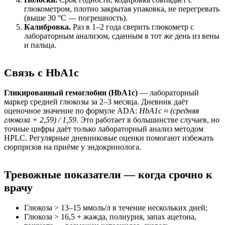
глюкометром, плотно закрытая упаковка, не перегревать
(выше 30 °C — погрешность).
Калибровка.
Раз в 1–2 года сверить глюкометр с
лабораторным анализом, сданным в тот же день из вены
и пальца.
Связь с HbA1c
Гликированный гемоглобин (HbA1c)
— лабораторный
маркер средней глюкозы за 2–3 месяца. Дневник даёт
оценочное значение по формуле ADA:
HbA1c ≈ (средняя
глюкоза + 2,59) / 1,59
. Это работает в большинстве случаев, но
точные цифры даёт только лабораторный анализ методом
HPLC. Регулярные дневниковые оценки помогают избежать
сюрпризов на приёме у эндокринолога.
Тревожные показатели — когда срочно к
врачу
Глюкоза > 13–15 ммоль/л в течение нескольких дней;
Глюкоза > 16,5 + жажда, полиурия, запах ацетона,