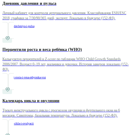
Дневник давления и пульса
Личный кабинет для контроля артериального давления. Классификация ESH/ESC
2018, графики за 7/30/90/365 дней, экспорт. Локально в браузере (152-ФЗ).
/
dnevnik-davleniya-i-pulsa
Перцентили роста и веса ребёнка (WHO)
Калькулятор перцентилей и Z-score по таблицам WHO Child Growth Standards
2006/2007. Возраст 0–19 лет, мальчики и девочки. История замеров локально (152-
ФЗ).
/
percentili-rosta-i-vesa-rebyonka-voz
Календарь цикла и овуляции
Трекер менструального цикла с прогнозом овуляции и фертильного окна на 6
месяцев. Симптомы, базальная температура. Локально в браузере (152-ФЗ).
/
kalendar-cikla-i-ovulyacii