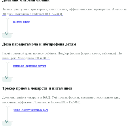
Дневник мигрени онлайн
Запись приступов с триггерами, симптомами, эффективностью препаратов. Анализ за
30 дней. Локально в IndexedDB (152-ФЗ).
/
dnevnik-migreni-onlajn
Доза парацетамола и ибупрофена детям
Расчёт разовой дозы по весу ребёнка. Подбор формы (сироп, свечи, таблетки). По
клин. рек. Минздрава РФ и ВОЗ.
/
doza-paracetamola-ibuprofena-detyam
Трекер приёма лекарств и витаминов
Дневник приёма лекарств и БАД. Учёт дозы, формы, времени относительно еды,
побочных эффектов. Локально в IndexedDB (152-ФЗ).
/
treker-priyoma-lekarstv-vitaminov-pwa