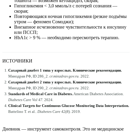
тошнота — возможен кетоацидоз, скорая;
Гипогликемия < 3,0 ммоль/л с потерей сознания —
скорая;
Повторяющаяся ночная гипогликемия (резкие подъёмы
утром — феномен Сомоджи);
Внезапное исчезновение чувствительности к инсулину
или ПССП;
HbA1c > 9 % — необходимо пересмотреть терапию.
ИСТОЧНИКИ
Сахарный диабет 1 типа у взрослых. Клинические рекомендации
.
Минздрав РФ, ID 286_2
.
cr.minzdrav.gov.ru
.
2022
.
Сахарный диабет 2 типа у взрослых. Клинические рекомендации
.
Минздрав РФ, ID 290_2
.
cr.minzdrav.gov.ru
.
2022
.
Standards of Medical Care in Diabetes
.
American Diabetes Association
.
Diabetes Care Vol 47
.
2024
.
Clinical Targets for Continuous Glucose Monitoring Data Interpretation
.
Battelino T. et al.
.
Diabetes Care 42(8)
.
2019
.
Дневник — инструмент самоконтроля. Это не медицинское