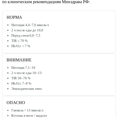
по клиническим рекомендациям Минздрава РФ:
НОРМА
Натощак 4,4–7,0 ммоль/л
2 ч после еды до 10,0
Перед сном 6,0–7,5
TIR ≥ 70 %
HbA1c < 7 %
ВНИМАНИЕ
Натощак 7,1–10
2 ч после еды 10–13
TIR 50–70 %
HbA1c 7–8 %
Эпизодические гипо
ОПАСНО
Глюкоза > 13 ммоль/л
Кетоны в моче / выдохе