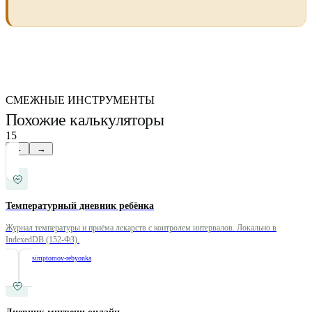
СМЕЖНЫЕ ИНСТРУМЕНТЫ
Похожие калькуляторы
15
←
→
Температурный дневник ребёнка
Журнал температуры и приёма лекарств с контролем интервалов. Локально в
IndexedDB (152-ФЗ).
/
dnevnik-simptomov-rebyonka