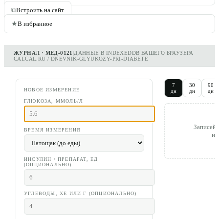
⧉
Встроить на сайт
★
В избранное
ЖУРНАЛ · МЕД-0121
|
ДАННЫЕ В INDEXEDDB ВАШЕГО БРАУЗЕРА
CALCAL.RU / DNEVNIK-GLYUKOZY-PRI-DIABETE
7
30
90
НОВОЕ ИЗМЕРЕНИЕ
дн
дн
дн
ГЛЮКОЗА, ММОЛЬ/Л
Записей 
ВРЕМЯ ИЗМЕРЕНИЯ
из
ИНСУЛИН / ПРЕПАРАТ, ЕД
(ОПЦИОНАЛЬНО)
УГЛЕВОДЫ, ХЕ ИЛИ Г (ОПЦИОНАЛЬНО)