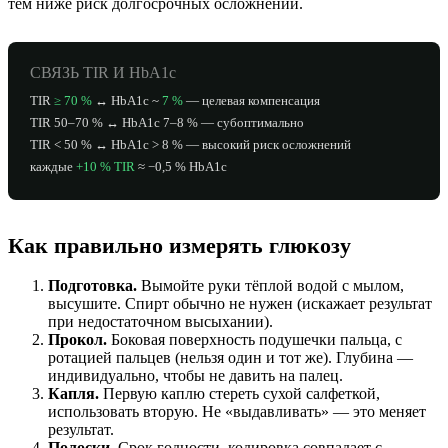
тем ниже риск долгосрочных осложнений.
СВЯЗЬ TIR И HbA1c
TIR
≥ 70 %
↔ HbA1c ~
7 %
— целевая компенсация
TIR 50–70 % ↔ HbA1c 7–8 % — субоптимально
TIR < 50 % ↔ HbA1c > 8 % — высокий риск осложнений
каждые
+10 % TIR
≈ −0,5 % HbA1c
Как правильно измерять глюкозу
Подготовка.
Вымойте руки тёплой водой с мылом,
высушите. Спирт обычно не нужен (искажает результат
при недостаточном высыхании).
Прокол.
Боковая поверхность подушечки пальца, с
ротацией пальцев (нельзя один и тот же). Глубина —
индивидуально, чтобы не давить на палец.
Капля.
Первую каплю стереть сухой салфеткой,
использовать вторую. Не «выдавливать» — это меняет
результат.
Полоски.
Срок годности, кодировка совпадает с