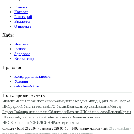
Главная
Каталог
Глоссарий
Виджеты
О проекте
Хабы
Ипотека
Бизнес
Здоровье
Все категории
Правовое
Конфиденциальность
Условия
calcalru@vk.ru
Популярные расчёты
Индекс массы тела
Ипотечный калькулятор
Кредит
Вклад
НДФЛ 2026
Сборка
ПК
Средний балл аттестата
ЕГЭ баллы
Калькулятор сна
Шашлык
Метод
Гаусса
Таблица истинности
Облигации
Патент ИП
Счётчик слов
Пенсия
Карты
Шухарта
Единое пособие
Себестоимость
Военная ипотека
НИС
Больничный
СНИЛС
ИНН
Расход топлива
calcal.ru · build 2026.04 · ревизия
2026-07-13
·
1402
инструментов · ru
©
2026
calcal.ru ·
все расчёты — ориентировочные, проверяйте перед решением