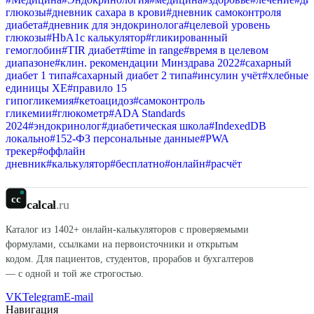
глюкозы
#
дневник сахара в крови
#
дневник самоконтроля
диабета
#
дневник для эндокринолога
#
целевой уровень
глюкозы
#
HbA1c калькулятор
#
гликированный
гемоглобин
#
TIR диабет
#
time in range
#
время в целевом
диапазоне
#
клин. рекомендации Минздрава 2022
#
сахарный
диабет 1 типа
#
сахарный диабет 2 типа
#
инсулин учёт
#
хлебные
единицы ХЕ
#
правило 15
гипогликемия
#
кетоацидоз
#
самоконтроль
гликемии
#
глюкометр
#
ADA Standards
2024
#
эндокринолог
#
диабетическая школа
#
IndexedDB
локально
#
152-ФЗ персональные данные
#
PWA
трекер
#
оффлайн
дневник
#
калькулятор
#
бесплатно
#
онлайн
#
расчёт
cc
calcal
.ru
Каталог из
1402
+ онлайн-калькуляторов с проверяемыми
формулами, ссылками на первоисточники и открытым
кодом. Для пациентов, студентов, прорабов и бухгалтеров
— с одной и той же строгостью.
VK
Telegram
E-mail
Навигация