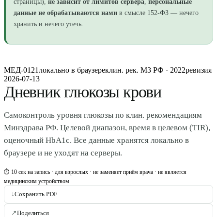
страницы),
не зависит от лимитов сервера
,
персональные
данные не обрабатываются нами
в смысле 152-ФЗ — нечего
хранить и нечего утечь.
МЕД-0121
локально в браузере
клин. рек. МЗ РФ · 2022
ревизия
2026-07-13
Дневник глюкозы крови
Самоконтроль уровня глюкозы по клин. рекомендациям
Минздрава РФ. Целевой диапазон, время в целевом (TIR),
оценочный HbA1c. Все данные хранятся локально в
браузере и не уходят на серверы.
⏱ 10 сек на запись · для взрослых · не заменяет приём врача · не является
медицинским устройством
↓
Сохранить PDF
↗
Поделиться