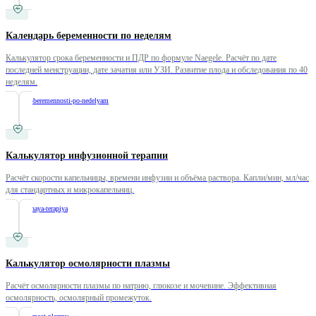
Календарь беременности по неделям
Калькулятор срока беременности и ПДР по формуле Naegele. Расчёт по дате
последней менструации, дате зачатия или УЗИ. Развитие плода и обследования по 40
неделям.
/
kalendar-beremennosti-po-nedelyam
Калькулятор инфузионной терапии
Расчёт скорости капельницы, времени инфузии и объёма раствора. Капли/мин, мл/час
для стандартных и микрокапельниц.
/
infuzionnaya-terapiya
Калькулятор осмолярности плазмы
Расчёт осмолярности плазмы по натрию, глюкозе и мочевине. Эффективная
осмолярность, осмолярный промежуток.