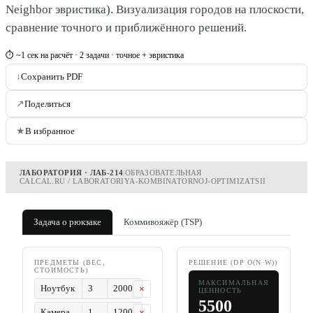
Neighbor эвристика). Визуализация городов на плоскости,
сравнение точного и приближённого решений.
⏱ ~1 сек на расчёт · 2 задачи · точное + эвристика
↓
Сохранить PDF
↗
Поделиться
★
В избранное
ЛАБОРАТОРИЯ · ЛАБ-214
|
ОБРАЗОВАТЕЛЬНАЯ
CALCAL.RU / LABORATORIYA-KOMBINATORNOJ-OPTIMIZATSII
Задача о рюкзаке
Коммивояжёр (TSP)
ПРЕДМЕТЫ (ВЕС,
РЕШЕНИЕ (DP O(N·W))
СТОИМОСТЬ)
МАКСИМАЛЬНАЯ
×
ЦЕННОСТЬ
5500
×