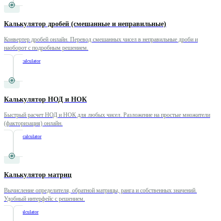
Калькулятор дробей (смешанные и неправильные)
Конвертер дробей онлайн. Перевод смешанных чисел в неправильные дроби и
наоборот с подробным решением.
/
fraction-calculator
Калькулятор НОД и НОК
Быстрый расчет НОД и НОК для любых чисел. Разложение на простые множители
(факторизация) онлайн.
/
gcd-lcm-calculator
Калькулятор матриц
Вычисление определителя, обратной матрицы, ранга и собственных значений.
Удобный интерфейс с решением.
/
matrix-calculator