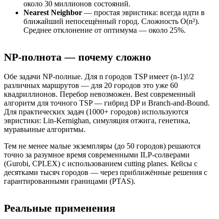
около 30 миллионов состояний.
Nearest Neighbor
— простая эвристика: всегда идти в
ближайший непосещённый город. Сложность O(n²).
Среднее отклонение от оптимума — около 25%.
NP-полнота — почему сложно
Обе задачи NP-полные. Для n городов TSP имеет (n-1)!/2
различных маршрутов — для 20 городов это уже 60
квадриллионов. Перебор невозможен. Best современный
алгоритм для точного TSP — гибрид DP и Branch-and-Bound.
Для практических задач (1000+ городов) используются
эвристики: Lin-Kernighan, симуляция отжига, генетика,
муравьиные алгоритмы.
Тем не менее малые экземпляры (до 50 городов) решаются
точно за разумное время современными ILP-солверами
(Gurobi, CPLEX) с использованием cutting planes. Кейсы с
десятками тысяч городов — через приближённые решения с
гарантированными границами (PTAS).
Реальные применения