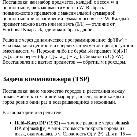
Постановка: дан набор предметов, каждый с весом w и
ценностью v; рюкзак вместимостью W. Выбрать
подмножество предметов с максимальной суммарной
ценностью при ограничении суммарного веса ≤ W. Каждый
предмет можно взять или не взять (0/1) — отличие от
Fractional Knapsack, где можно брать дроби.
Решение через динамическое программирование: dp[i][w] =
максимальная ценность из первых i предметов при доступной
вместимости w. Переход: либо не берём i-й предмет (dp[i-1]
[w]), либо берём (dp[i-1][w-w_i] + v_i). Сложность O(n·W).
Восстановление взятых предметов — обратным проходом.
Задача коммивояжёра (TSP)
Постановка: дано множество городов и расстояния между
ними. Найти кратчайший маршрут, посещающий каждый
город ровно один раз и возвращающийся в исходный.
В лаборатории два решателя:
Held–Karp DP
(1962) — точное решение через bitmask
DP. dp[mask][v] = мин. стоимость покрыть города из
mask, оканчиваясь в v. Сложность O(n²·2ⁿ). Для n=15 —