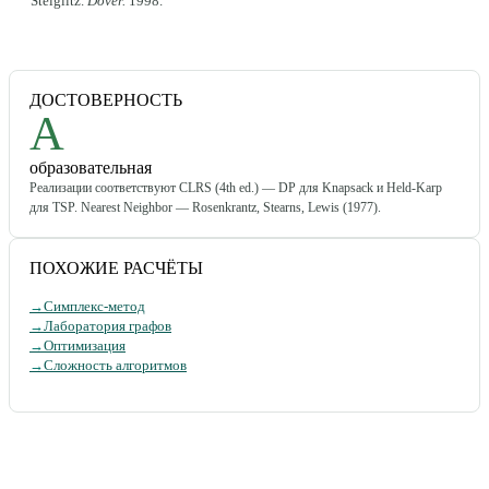
Steiglitz
.
Dover
.
1998
.
ДОСТОВЕРНОСТЬ
A
образовательная
Реализации соответствуют CLRS (4th ed.) — DP для Knapsack и Held-Karp
для TSP. Nearest Neighbor — Rosenkrantz, Stearns, Lewis (1977).
ПОХОЖИЕ РАСЧЁТЫ
→
Симплекс-метод
→
Лаборатория графов
→
Оптимизация
→
Сложность алгоритмов