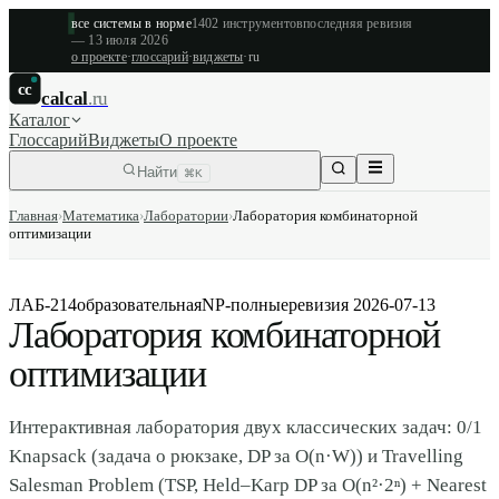
все системы в норме
1402
инструментов
последняя ревизия
—
13 июля 2026
о проекте
·
глоссарий
·
виджеты
·
ru
cc
calcal
.ru
Каталог
Глоссарий
Виджеты
О проекте
Найти
⌘K
Главная
›
Математика
›
Лаборатории
›
Лаборатория комбинаторной
оптимизации
ЛАБ-214
образовательная
NP-полные
ревизия
2026-07-13
Лаборатория комбинаторной
оптимизации
Интерактивная лаборатория двух классических задач: 0/1
Knapsack (задача о рюкзаке, DP за O(n·W)) и Travelling
Salesman Problem (TSP, Held–Karp DP за O(n²·2ⁿ) + Nearest