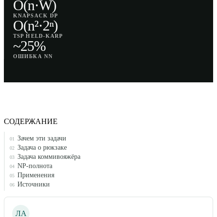
O(n·W)
KNAPSACK DP
O(n²·2ⁿ)
TSP HELD-KARP
~25%
ОШИБКА NN
СОДЕРЖАНИЕ
Зачем эти задачи
01
Задача о рюкзаке
02
Задача коммивояжёра
03
NP-полнота
04
Применения
05
Источники
06
ЛА