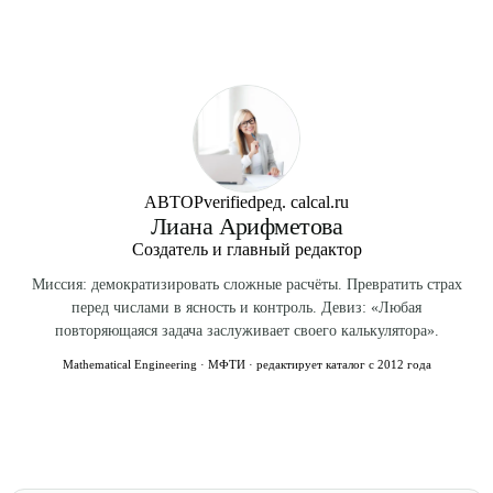
непрерывными переменными — например, найти
upload/download throttling, ограничения памяти в кэшах.
максимум линейной функции при линейных
Эти задачи возникают каждый раз, когда нужно выбрать
ограничениях. Симплекс работает за полиномиальное
подмножество с ограничениями — а это везде.
время в среднем. Здесь — комбинаторная (дискретная)
оптимизация с целочисленными или булевыми
переменными — в сущности другие алгоритмы. Линейное
программирование — P. Целочисленное
программирование (ILP, в т.ч. Knapsack и TSP) — NP-
АВТОР
verified
ред. calcal.ru
Лиана Арифметова
полное.
Создатель и главный редактор
Миссия: демократизировать сложные расчёты. Превратить страх
перед числами в ясность и контроль. Девиз: «Любая
повторяющаяся задача заслуживает своего калькулятора».
Mathematical Engineering · МФТИ · редактирует каталог с 2012 года