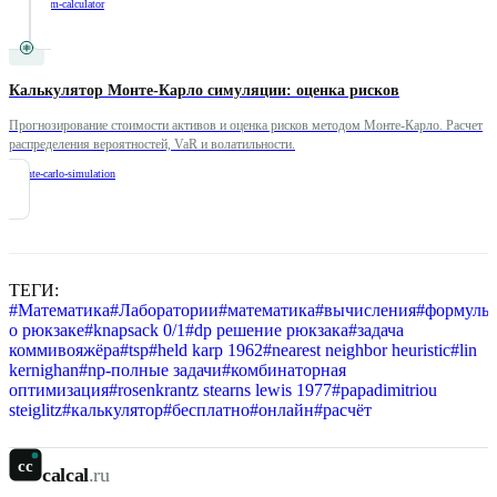
/
series-sum-calculator
Калькулятор Монте-Карло симуляции: оценка рисков
Прогнозирование стоимости активов и оценка рисков методом Монте-Карло. Расчет
распределения вероятностей, VaR и волатильности.
/
monte-carlo-simulation
ТЕГИ:
#
Математика
#
Лаборатории
#
математика
#
вычисления
#
формулы
о рюкзаке
#
knapsack 0/1
#
dp решение рюкзака
#
задача
коммивояжёра
#
tsp
#
held karp 1962
#
nearest neighbor heuristic
#
lin
kernighan
#
np-полные задачи
#
комбинаторная
оптимизация
#
rosenkrantz stearns lewis 1977
#
papadimitriou
steiglitz
#
калькулятор
#
бесплатно
#
онлайн
#
расчёт
cc
calcal
.ru