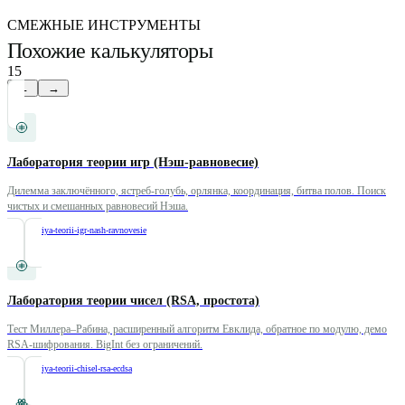
СМЕЖНЫЕ ИНСТРУМЕНТЫ
Похожие калькуляторы
15
←
→
Лаборатория теории игр (Нэш-равновесие)
Дилемма заключённого, ястреб-голубь, орлянка, координация, битва полов. Поиск
чистых и смешанных равновесий Нэша.
/
laboratoriya-teorii-igr-nash-ravnovesie
Лаборатория теории чисел (RSA, простота)
Тест Миллера–Рабина, расширенный алгоритм Евклида, обратное по модулю, демо
RSA-шифрования. BigInt без ограничений.
/
laboratoriya-teorii-chisel-rsa-ecdsa