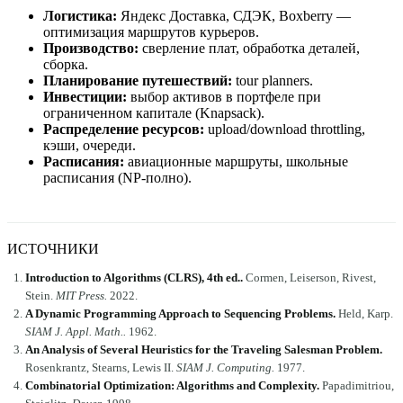
Логистика:
Яндекс Доставка, СДЭК, Boxberry —
оптимизация маршрутов курьеров.
Производство:
сверление плат, обработка деталей,
сборка.
Планирование путешествий:
tour planners.
Инвестиции:
выбор активов в портфеле при
ограниченном капитале (Knapsack).
Распределение ресурсов:
upload/download throttling,
кэши, очереди.
Расписания:
авиационные маршруты, школьные
расписания (NP-полно).
ИСТОЧНИКИ
Introduction to Algorithms (CLRS), 4th ed.
.
Cormen, Leiserson, Rivest,
Stein
.
MIT Press
.
2022
.
A Dynamic Programming Approach to Sequencing Problems
.
Held, Karp
.
SIAM J. Appl. Math.
.
1962
.
An Analysis of Several Heuristics for the Traveling Salesman Problem
.
Rosenkrantz, Stearns, Lewis II
.
SIAM J. Computing
.
1977
.
Combinatorial Optimization: Algorithms and Complexity
.
Papadimitriou,