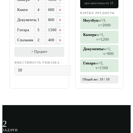
при вместимости
10
×
ВЗЯТЫЕ ПРЕДМЕТЫ
×
Ноутбук
w=
3
,
v=
2000
×
Камера
w=
1
,
v=
1200
×
Документы
w=
1
,
+ Предмет
v=
800
ВМЕСТИМОСТЬ РЮКЗАКА
Гитара
w=
5
,
v=
1500
Общий вес:
10
/
10
2
ЗАДАЧИ