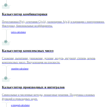
Калькулятор комбинаторики
Перестановки P(n), сочетания C(n,k), размещения A(n,k) и вариации с повторениями.
Факториал, биномиальные коэффициенты.
/
combinatorics-calculator
Калькулятор комплексных чисел
Сложение, вычитание, умножение, деление, модуль, аргумент, степень, корень
комплексных чисел. Визуализация на плоскости.
/
complex-number-calculator
Калькулятор производных и интегралов
Символьные и численные методы, пошаговые решения. Поддержка сложных
функций и прикладных задач.
/
derivative-integral-calculator