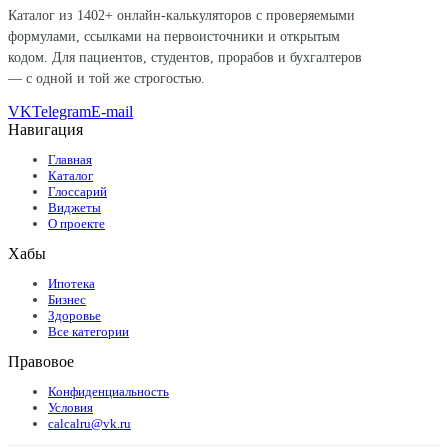
Каталог из
1402
+ онлайн-калькуляторов с проверяемыми
формулами, ссылками на первоисточники и открытым
кодом. Для пациентов, студентов, прорабов и бухгалтеров
— с одной и той же строгостью.
VK
Telegram
E-mail
Навигация
Главная
Каталог
Глоссарий
Виджеты
О проекте
Хабы
Ипотека
Бизнес
Здоровье
Все категории
Правовое
Конфиденциальность
Условия
calcalru@vk.ru