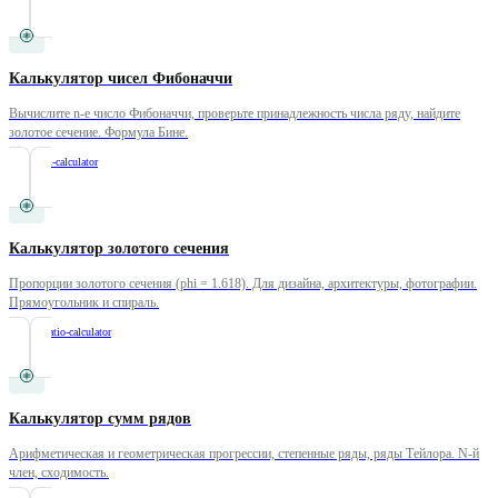
Калькулятор чисел Фибоначчи
Вычислите n-е число Фибоначчи, проверьте принадлежность числа ряду, найдите
золотое сечение. Формула Бине.
/
fibonacci-calculator
Калькулятор золотого сечения
Пропорции золотого сечения (phi = 1.618). Для дизайна, архитектуры, фотографии.
Прямоугольник и спираль.
/
golden-ratio-calculator
Калькулятор сумм рядов
Арифметическая и геометрическая прогрессии, степенные ряды, ряды Тейлора. N-й
член, сходимость.