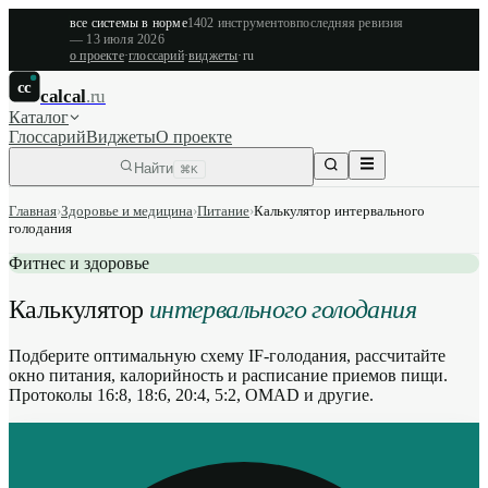
все системы в норме
1402
инструментов
последняя ревизия
—
13 июля 2026
о проекте
·
глоссарий
·
виджеты
·
ru
cc
calcal
.ru
Каталог
Глоссарий
Виджеты
О проекте
Найти
⌘K
Главная
›
Здоровье и медицина
›
Питание
›
Калькулятор интервального
голодания
Фитнес и здоровье
Калькулятор
интервального голодания
Подберите оптимальную схему IF-голодания, рассчитайте
окно питания, калорийность и расписание приемов пищи.
Протоколы 16:8, 18:6, 20:4, 5:2, OMAD и другие.