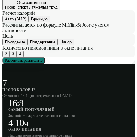
Экстремальная
Проф. спорт / тяжелый труд
Расчет калорий
Авто (BMR)
Вручную
Рассчитывается по формуле Mifflin-St Jeor с учетом
активности
Цель
Похудение
Поддержание
Набор
Количество приемов пищи в окне питания
2
3
4
Рассчитать расписание
7
ПРОТОКОЛОВ IF
От мягкого 14:10 до экстремального OMAD
16:8
САМЫЙ ПОПУЛЯРНЫЙ
Золотой стандарт интервального голодания
4-10ч
ОКНО ПИТАНИЯ
Настраиваемое время для приемов пищи