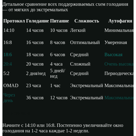
Детальное сравнение всех поддерживаемых схем голодания
— от мягких до экстремальных
Протокол
Голодание
Питание
Сложность
Аутофагия
14:10
14 часов
10 часов
Легкий
Минимальная
16:8
16 часов
8 часов
Оптимальный
Умеренная
18:6
18 часов
6 часов
Средний
Высокая
20:4
20 часов
4 часа
Сложный
Очень высокая
5 дней/
5:2
2 дня/нед
Средний
Периодическа
нед
OMAD
23 часа
1 час
Экстремальный
Максимальная
Через
36 часов
12 часов
Экстремальный
Максимальная
день
Для новичков
Начните с 14:10 или 16:8. Постепенно увеличивайте окно
голодания на 1-2 часа каждые 1-2 недели.