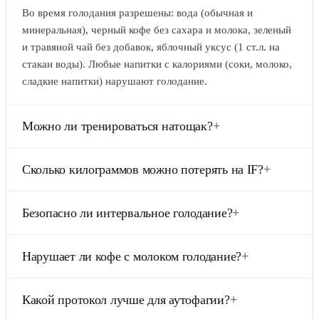
Во время голодания разрешены: вода (обычная и
минеральная), черный кофе без сахара и молока, зеленый
и травяной чай без добавок, яблочный уксус (1 ст.л. на
стакан воды). Любые напитки с калориями (соки, молоко,
сладкие напитки) нарушают голодание.
Можно ли тренироваться натощак?
+
Да, но с оговорками. Кардио низкой и средней
Сколько килограммов можно потерять на IF?
+
интенсивности (ходьба, бег трусцой, йога) хорошо
переносится натощак и усиливает жиросжигание.
При правильном дефиците калорий (-20% от TDEE) в
Силовые тренировки лучше проводить ближе к окну
Безопасно ли интервальное голодание?
+
сочетании с протоколом 16:8 реалистично терять 0.5-1 кг
питания, чтобы первый прием пищи стал
в неделю. За первую неделю может уйти 1.5-2.5 кг за счет
посттренировочным. Избегайте HIIT натощак при
Для здоровых взрослых IF безопасен и поддерживается
воды. Устойчивый результат — 2-4 кг в месяц без потери
Нарушает ли кофе с молоком голодание?
+
длительном голодании.
множеством исследований. Однако он противопоказан
мышечной массы.
при: беременности и кормлении грудью, расстройствах
Технически — да. Любое молоко (даже растительное)
пищевого поведения (анорексия, булимия), диабете 1
Какой протокол лучше для аутофагии?
+
содержит калории, которые запускают выработку
типа, детям и подросткам до 18 лет. При диабете 2 типа