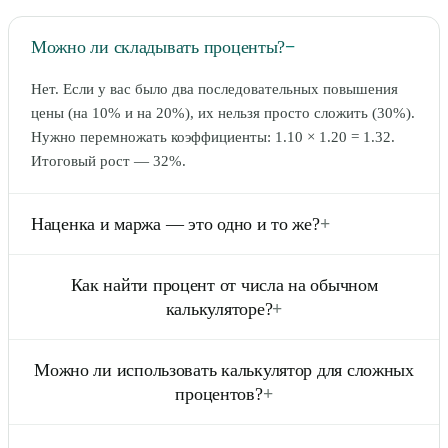
Можно ли складывать проценты?
−
Нет. Если у вас было два последовательных повышения
цены (на 10% и на 20%), их нельзя просто сложить (30%).
Нужно перемножать коэффициенты: 1.10 × 1.20 = 1.32.
Итоговый рост — 32%.
Наценка и маржа — это одно и то же?
+
Нет. Наценка считается от себестоимости, а маржа — от
Как найти процент от числа на обычном
итоговой цены продажи. Наценка может быть больше
калькуляторе?
+
100%, а маржа — никогда не достигает 100%.
Введите число, умножьте на количество процентов и
Можно ли использовать калькулятор для сложных
разделите на 100. Или просто умножьте на десятичную
процентов?
+
дробь (для 15% умножьте на 0.15).
Данный инструмент предназначен для разовых операций.