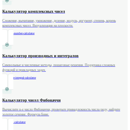
Калькулятор комплексных чисел
Сложение, вычитание, умножение, деление, модуль, аргумент, степень, корень
комплексных чисел. Визуализация на плоскости.
/
complex-number-calculator
Калькулятор производных и интегралов
Символьные и численные методы, пошаговые решения. Поддержка сложных
функций и прикладных задач.
/
derivative-integral-calculator
Калькулятор чисел Фибоначчи
Вычислите n-е число Фибоначчи, проверьте принадлежность числа ряду, найдите
золотое сечение. Формула Бине.
/
fibonacci-calculator