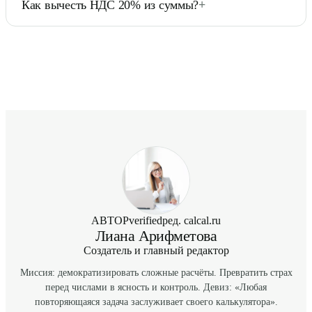
Как вычесть НДС 20% из суммы?
+
Для расчета вкладов или инвестиций с капитализацией
лучше использовать специализированный калькулятор
Это частая ошибка. Нельзя просто вычесть 20%. Нужно
сложных процентов.
разделить сумму на 1.20. Пример: Если сумма 1200 руб.
с НДС, то цена без НДС = 1200 / 1.20 = 1000 руб.
АВТОР
verified
ред. calcal.ru
Лиана Арифметова
Создатель и главный редактор
Миссия: демократизировать сложные расчёты. Превратить страх
перед числами в ясность и контроль. Девиз: «Любая
повторяющаяся задача заслуживает своего калькулятора».