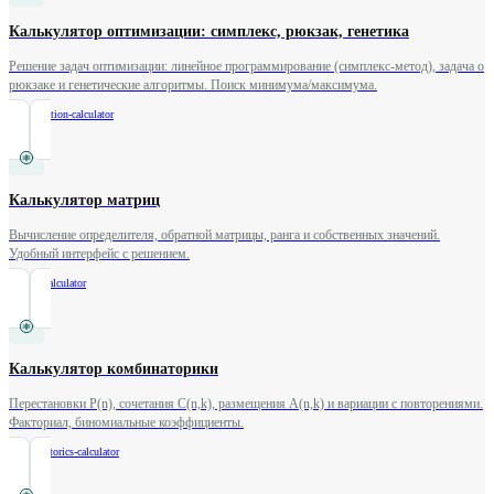
Калькулятор оптимизации: симплекс, рюкзак, генетика
Решение задач оптимизации: линейное программирование (симплекс-метод), задача о
рюкзаке и генетические алгоритмы. Поиск минимума/максимума.
/
optimization-calculator
Калькулятор матриц
Вычисление определителя, обратной матрицы, ранга и собственных значений.
Удобный интерфейс с решением.
/
matrix-calculator
Калькулятор комбинаторики
Перестановки P(n), сочетания C(n,k), размещения A(n,k) и вариации с повторениями.
Факториал, биномиальные коэффициенты.
/
combinatorics-calculator