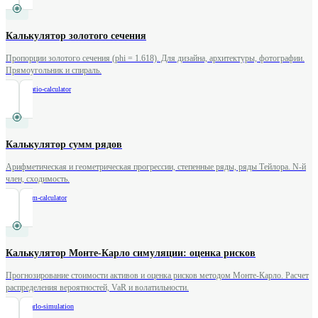
Калькулятор золотого сечения
Пропорции золотого сечения (phi = 1.618). Для дизайна, архитектуры, фотографии.
Прямоугольник и спираль.
/
golden-ratio-calculator
Калькулятор сумм рядов
Арифметическая и геометрическая прогрессии, степенные ряды, ряды Тейлора. N-й
член, сходимость.
/
series-sum-calculator
Калькулятор Монте-Карло симуляции: оценка рисков
Прогнозирование стоимости активов и оценка рисков методом Монте-Карло. Расчет
распределения вероятностей, VaR и волатильности.
/
monte-carlo-simulation