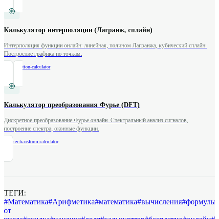
Калькулятор интерполяции (Лагранж, сплайн)
Интерполяция функции онлайн: линейная, полином Лагранжа, кубический сплайн.
Построение графика по точкам.
/
interpolation-calculator
Калькулятор преобразования Фурье (DFT)
Дискретное преобразование Фурье онлайн. Спектральный анализ сигналов,
построение спектра, оконные функции.
/
fourier-transform-calculator
ТЕГИ:
#
Математика
#
Арифметика
#
математика
#
вычисления
#
формулы
от