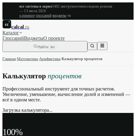
все системы в норме
1402
инструментов
последняя ревизия
—
13 июля 2026
о проекте
·
глоссарий
·
виджеты
·
ru
cc
calcal
.ru
Каталог
Глоссарий
Виджеты
О проекте
Найти
⌘K
Главная
›
Математика
›
Арифметика
›
Калькулятор процентов
Калькулятор
процентов
Профессиональный инструмент для точных расчетов.
Увеличение, уменьшение, вычисление долей и изменений —
всё в одном месте.
Загрузка калькулятора...
100%