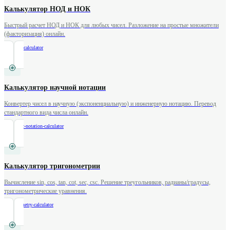
Калькулятор НОД и НОК
Быстрый расчет НОД и НОК для любых чисел. Разложение на простые множители
(факторизация) онлайн.
/
gcd-lcm-calculator
Калькулятор научной нотации
Конвертер чисел в научную (экспоненциальную) и инженерную нотацию. Перевод
стандартного вида числа онлайн.
/
scientific-notation-calculator
Калькулятор тригонометрии
Вычисление sin, cos, tan, cot, sec, csc. Решение треугольников, радианы/градусы,
тригонометрические уравнения.
/
trigonometry-calculator