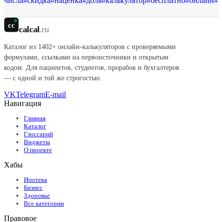
числа
#
скидка
#
наценка
#
доля
#
калькулятор
#
бесплатно
#
онлайн
#
р
cc
calcal
.ru
Каталог из
1402
+ онлайн-калькуляторов с проверяемыми
формулами, ссылками на первоисточники и открытым
кодом. Для пациентов, студентов, прорабов и бухгалтеров
— с одной и той же строгостью.
VK
Telegram
E-mail
Навигация
Главная
Каталог
Глоссарий
Виджеты
О проекте
Хабы
Ипотека
Бизнес
Здоровье
Все категории
Правовое